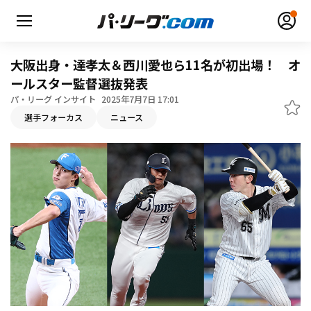
大阪出身・達孝太＆西川愛也ら11名が初出場！ オ
ールスター監督選抜発表
パ・リーグ インサイト
2025年7月7日 17:01
選手フォーカス
ニュース
無料アカウント登録
ログイン
HOME
動画
日程・結果
順位表･成績
1軍公式戦
選手名鑑