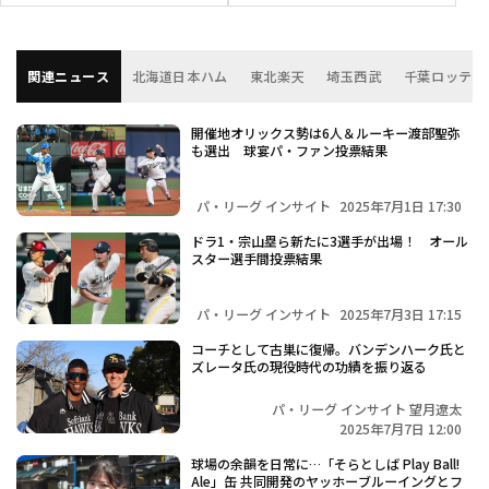
関連ニュース
北海道日本ハム
東北楽天
埼玉西武
千葉ロッテ
開催地オリックス勢は6人＆ルーキー渡部聖弥
も選出 球宴パ・ファン投票結果
パ・リーグ インサイト
2025年7月1日 17:30
ドラ1・宗山塁ら新たに3選手が出場！ オール
スター選手間投票結果
パ・リーグ インサイト
2025年7月3日 17:15
コーチとして古巣に復帰。バンデンハーク氏と
ズレータ氏の現役時代の功績を振り返る
パ・リーグ インサイト 望月遼太
2025年7月7日 12:00
球場の余韻を日常に…「そらとしば Play Ball!
Ale」缶 共同開発のヤッホーブルーイングとフ