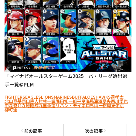
「マイナビオールスターゲーム2025」パ・リーグ選出選
手一覧©PLM
FIGHTERS
EAGLES
LIONS
MARINES
BUFFALOES
HAWKS
達孝太
北山亘基
西口直人
村林一輝
隅田知一郎
平良海馬
滝澤夏央
西川愛也
中森俊介
寺地隆成
九里亜蓮
リバン・モイネロ
杉山一樹
周東佑京
柳町達
前の記事
次の記事
前の記事へ
次の記事へ