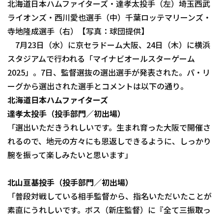
北海道日本ハムファイターズ・達孝太投手（左）埼玉西武
ファーム東地区
ライオンズ・西川愛也選手（中）千葉ロッテマリーンズ・
選手名鑑トップ
ニュース
寺地隆成選手（右）【写真：球団提供】
ファーム中地区
北海道日本ハムファイターズ
7月23日（水）に京セラドーム大阪、24日（木）に横浜
ファーム西地区
スタジアムで行われる「マイナビオールスターゲーム
東北楽天ゴールデンイーグルス
2025」。7日、監督選抜の選出選手が発表された。パ・リ
交流戦
埼玉西武ライオンズ
ーグから選出された選手とコメントは以下の通り。
設定
北海道日本ハムファイターズ
千葉ロッテマリーンズ
達孝太投手（投手部門／初出場）
オリックス・バファローズ
「選出いただきうれしいです。生まれ育った大阪で開催さ
れるので、地元の方々にも恩返しできるように、しっかり
福岡ソフトバンクホークス
腕を振って楽しみたいと思います」
北山亘基投手（投手部門／初出場）
「普段対戦している相手監督から、指名いただいたことが
素直にうれしいです。ボス（新庄監督）に『全て三振取っ