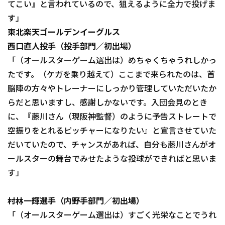
てこい』と言われているので、狙えるように全力で投げま
す」
東北楽天ゴールデンイーグルス
西口直人投手（投手部門／初出場）
利用規約
プライバシーポリシー
「（オールスターゲーム選出は）めちゃくちゃうれしかっ
たです。（ケガを乗り越えて）ここまで来られたのは、首
運営会社
（別ウィンドウで開く）
よくある質問
脳陣の方々やトレーナーにしっかり管理していただいたか
特定商取引法の表示
アルバイト募集
（別ウィンドウで開く
らだと思いますし、感謝しかないです。入団会見のとき
に、『藤川さん（現阪神監督）のように予告ストレートで
空振りをとれるピッチャーになりたい』と宣言させていた
だいていたので、チャンスがあれば、自分も藤川さんがオ
ールスターの舞台でみせたような投球ができればと思いま
す」
村林一輝選手（内野手部門／初出場）
「（オールスターゲーム選出は）すごく光栄なことでうれ