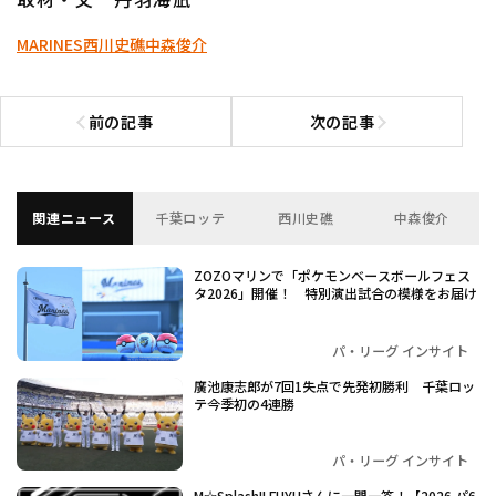
MARINES
西川史礁
中森俊介
前の記事
次の記事
前の記事へ
次の記事へ
関連ニュース
千葉ロッテ
西川史礁
中森俊介
ZOZOマリンで「ポケモンベースボールフェス
タ2026」開催！ 特別演出試合の模様をお届け
パ・リーグ インサイト
廣池康志郎が7回1失点で先発初勝利 千葉ロッ
テ今季初の4連勝
パ・リーグ インサイト
M☆Splash!! FUYUさんに一問一答！【2026 パ6