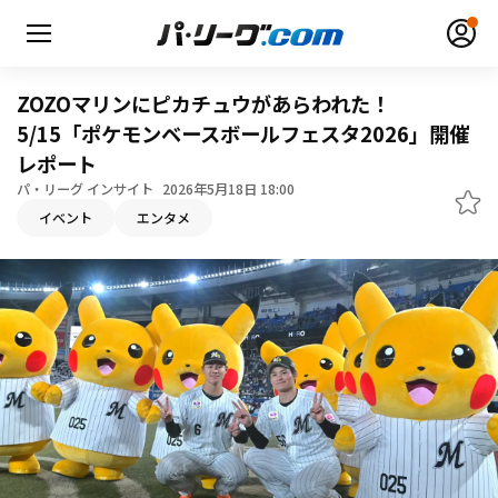
ZOZOマリンにピカチュウがあらわれた！
5/15「ポケモンベースボールフェスタ2026」開催
レポート
無料アカウント登録
ログイン
パ・リーグ インサイト
2026年5月18日 18:00
イベント
エンタメ
HOME
動画
日程・結果
順位表･成績
1軍公式戦
選手名鑑