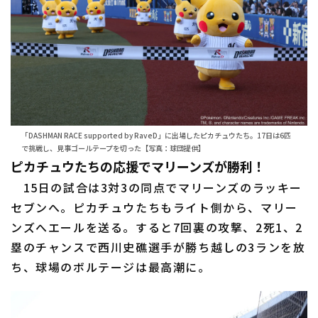
「DASHMAN RACE supported by RaveD」に出場したピカチュウたち。17日は6匹
で挑戦し、見事ゴールテープを切った【写真：球団提供】
ピカチュウたちの応援でマリーンズが勝利！
15日の試合は3対3の同点でマリーンズのラッキー
セブンへ。ピカチュウたちもライト側から、マリー
ンズへエールを送る。すると7回裏の攻撃、2死1、2
塁のチャンスで西川史礁選手が勝ち越しの3ランを放
ち、球場のボルテージは最高潮に。