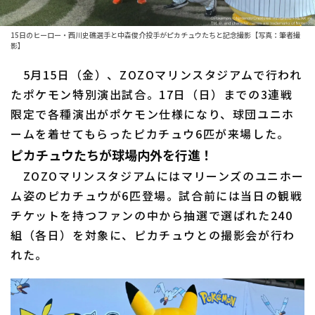
ファーム東地区
選手名鑑トップ
ニュース
ファーム中地区
15日のヒーロー・西川史礁選手と中森俊介投手がピカチュウたちと記念撮影【写真：筆者撮
北海道日本ハムファイターズ
影】
ファーム西地区
5月15日（金）、ZOZOマリンスタジアムで行われ
東北楽天ゴールデンイーグルス
交流戦
たポケモン特別演出試合。17日（日）までの3連戦
埼玉西武ライオンズ
限定で各種演出がポケモン仕様になり、球団ユニホ
設定
ームを着せてもらったピカチュウ6匹が来場した。
千葉ロッテマリーンズ
ピカチュウたちが球場内外を行進！
オリックス・バファローズ
ZOZOマリンスタジアムにはマリーンズのユニホー
ム姿のピカチュウが6匹登場。試合前には当日の観戦
福岡ソフトバンクホークス
チケットを持つファンの中から抽選で選ばれた240
組（各日）を対象に、ピカチュウとの撮影会が行わ
れた。