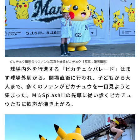
利用規約
プライバシーポリシー
運営会社
（別ウィンドウで開く）
よくある質問
特定商取引法の表示
アルバイト募集
（別ウィンドウで開く
ピカチュウ撮影会でファンと写真を撮るピカチュウ【写真：筆者撮影】
球場内外を行進する「ピカチュウパレード」はま
ず球場外周から。開場直後に行われ、子どもから大
人まで、多くのファンがピカチュウを一目見ようと
集まった。M☆Splash!!の先導に従い歩くピカチュ
ウたちに歓声が沸き上がる。