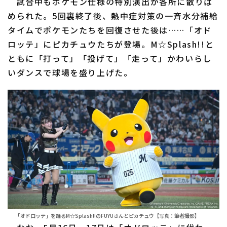
試合中もポケモン仕様の特別演出が各所に散りば
められた。5回裏終了後、熱中症対策の一斉水分補給
タイムでポケモンたちを回復させた後は……「オド
ロッテ」にピカチュウたちが登場。M☆Splash!!と
ともに「打って」「投げて」「走って」かわいらし
いダンスで球場を盛り上げた。
「オドロッテ」を踊るM☆Splash!!のFUYUさんとピカチュウ【写真：筆者撮影】