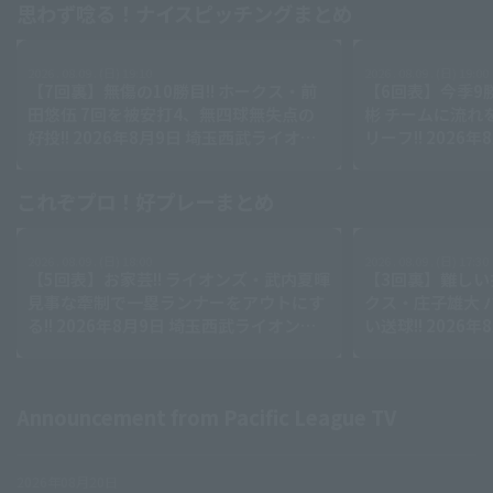
思わず唸る！ナイスピッチングまとめ
2026 . 08.09 . (日) 19:10
2026 . 08.09 . (日) 19:00
【7回裏】無傷の10勝目!! ホークス・前
【6回表】今季9勝
田悠伍 7回を被安打4、無四球無失点の
彬 チームに流れ
好投!! 2026年8月9日 埼玉西武ライオン
リーフ!! 2026
ズ 対 福岡ソフトバンクホークス
ーンズ 対 オリ
これぞプロ！好プレーまとめ
2026 . 08.09 . (日) 18:00
2026 . 08.09 . (日) 17:30
【5回表】お家芸!! ライオンズ・武内夏暉
【3回裏】難しい
見事な牽制で一塁ランナーをアウトにす
クス・庄子雄大 
る!! 2026年8月9日 埼玉西武ライオンズ
い送球!! 2026
対 福岡ソフトバンクホークス
ンズ 対 福岡ソ
Announcement from Pacific League TV
2026年08月20日