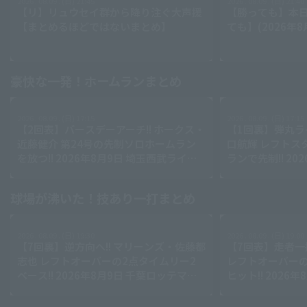
2026 . 08.09 . (日) 21:45
2026 . 08.09 . (日) 21:40
【リ】リュウセイ群から降り注ぐ大声援
【勝っても】本日
【まとめるほどではないまとめ】
ても】(2026年8
豪快な一発！ホームランまとめ
2026 . 08.09 . (日) 17:15
2026 . 08.09 . (日) 17:15
【2回表】バースデーアーチ!! ホークス・
【1回裏】弾丸ラ
近藤健介 第24号の先制ソロホームラン
口航輝 レフトス
を放つ!! 2026年8月9日 埼玉西武ライオ
ランで先制!! 20
ンズ 対 福岡ソフトバンクホークス
マリーンズ 対 
ズ
球場が沸いた！技あり一打まとめ
2026 . 08.09 . (日) 19:30
2026 . 08.09 . (日) 19:00
【7回裏】逆方向へ!! マリーンズ・佐藤都
【7回表】走者一
志也 レフトオーバーの2点タイムリー2
レフトオーバーの
ベース!! 2026年8月9日 千葉ロッテマリ
ヒット!! 2026
ーンズ 対 オリックス・バファローズ
ンズ 対 福岡ソ