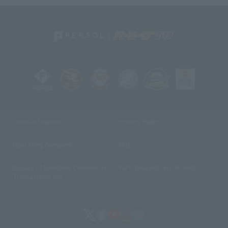
Terms of service
Privacy Policy
Operating company
(opens in a new window)
FAQ
Display of Specified Commercial
Part-time job recruitment
(opens in
Transactions Act