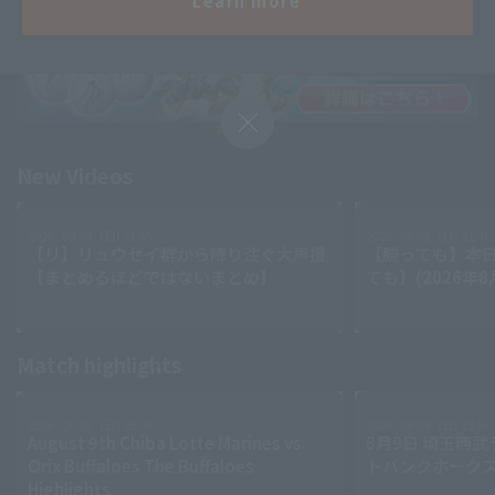
Learn more
Minor Eastern Division
Player Directory Top
News
Hokkaido Nippon-Ham Fighters
Minor Central Division
Tohoku Rakuten Golden Eagles
Minor Western Division
Saitama Seibu Lions
Chiba Lotte Marines
Setting
Interleague games
New Videos
Orix Buffaloes
Fukuoka SoftBank Hawks
2026 . 08.09 . (日) 21:45
2026 . 08.09 . (日) 21:40
【リ】リュウセイ群から降り注ぐ大声援
【勝っても】本日
【まとめるほどではないまとめ】
ても】(2026年8
Match highlights
2026 . 08.09 . (日) 20:06
2026 . 08.09 . (日) 19:56
August 9th Chiba Lotte Marines vs.
8月9日 埼玉西武
Orix Buffaloes The Buffaloes
トバンクホークス
Highlights