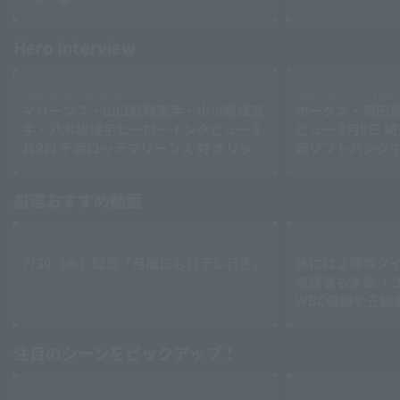
Hero Interview
Terms of service
Privacy Policy
2026 . 08.09 . (日) 20:05
2026 . 08.09 . (日) 19:55
Operating company
(opens in a new window)
FAQ
マリーンズ・山口航輝選手・小川龍成選
ホークス・前田
手・八木彬投手ヒーローインタビュー 8
ビュー 8月9日 
Display of Specified Commercial
Part-time job recruitment
(opens in 
月9日 千葉ロッテマリーンズ 対 オリック
岡ソフトバンク
Transactions Act
ス・バファローズ
厳選おすすめ動画
Search for videos (players, teams, play details, etc.)
2026 . 07.30 . (木) 21:00
2026 . 07.30 . (木) 12:00
7/30（木）配信「月曜日もパテレ行き」
体には２種類タ
実践者も多数「
WBC優勝や五輪
レーナーが登場【P'
江理論】【進行
注目のシーンをピックアップ！