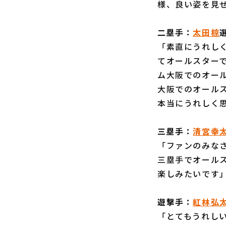
様、良い姿を見
二塁手：
太田椋
「素直にうれし
てオールスター
ム大阪でのオー
大阪でのオール
本当にうれしく
三塁手：
清宮幸
「ファンのみな
三塁手でオール
楽しみたいです
遊撃手：
紅林弘
「とてもうれし