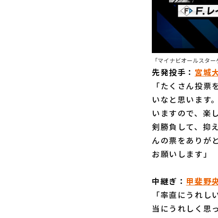
「マイナビオールスターゲ
先発投手：
宮城
「たくさん投票
いなと思います
いますので、楽
剣勝負して、抑
んの票をありが
お願いします」
中継ぎ：
甲斐野
「率直にうれし
当にうれしく思