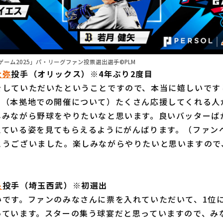
ーム2025」パ・リーグファン投票選出選手©PLM
大弥
投手（オリックス）※4年ぶり2度目
をしていただいたということですので、本当に嬉しいです
。（本拠地での開催について）たくさん応援してくれる人
しみながら野球をやりたいなと思います。良いバッターば
えている姿を見てもらえるようにがんばります。（ファン
とうございました。楽しみながらやりたいと思いますので
央
投手（埼玉西武）※初選出
いです。ファンのみなさんに票を入れていただいて、1位
っています。スターの集う球宴だと思っていますので、み