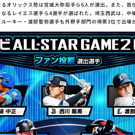
るオリックス勢は宮城大弥投手ら6人が選出。また、首
となるレイエス選手ら4選手が選ばれた。埼玉西武は、中
、ルーキー・渡部聖弥選手も外野手部門の得票3位で出場