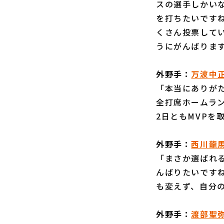
スの選手しかい
を打ちたいです
くさん投票して
うにがんばりま
外野手：
万波中
「本当にありが
全打席ホームラ
2日ともMVPを
外野手：
西川龍
「まさか選ばれ
んばりたいです
も変えず、自分
外野手：
渡部聖