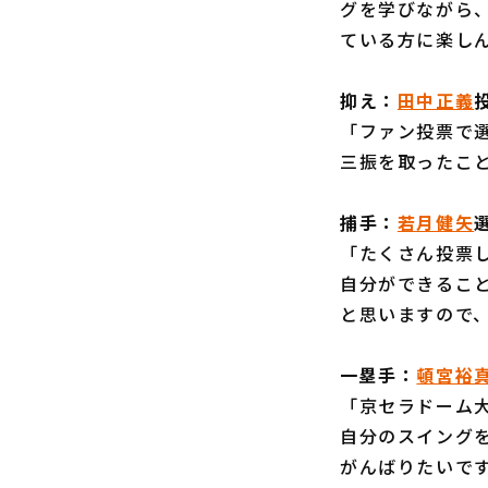
グを学びながら
ている方に楽し
抑え：
田中正義
「ファン投票で
三振を取ったこ
捕手：
若月健矢
「たくさん投票
自分ができるこ
と思いますので
一塁手：
頓宮裕
「京セラドーム
自分のスイング
がんばりたいで