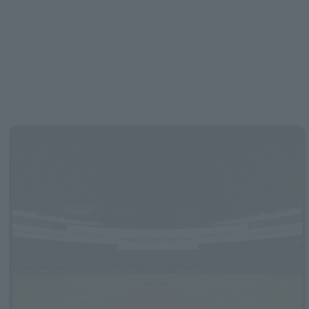
Pacific League regular season Fukuoka Softbank vs. Hokkaido Nippon-Ham