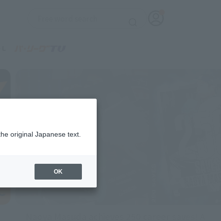
the original Japanese text.
OK
Why is interest in Japanese professional baseb