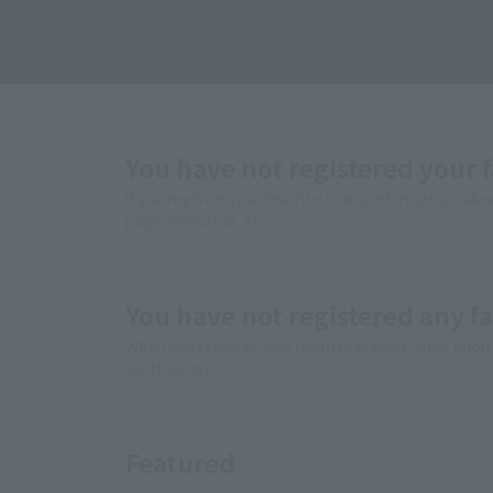
You have not registered your 
If you register your favorite team, information abo
page, menu bar, etc.
You have not registered any fa
When you register your favorite players, their info
section, etc.
Featured