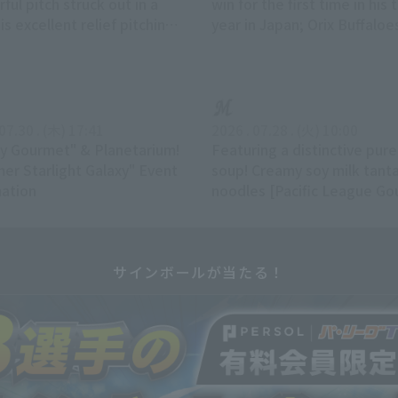
ful pitch struck out in a
win for the first time in his 
is excellent relief pitching
year in Japan; Orix Buffaloe
ately followed, leading to
a close game.
-ahead run.
 07.30 . (木) 17:41
2026 . 07.28 . (火) 10:00
xy Gourmet" & Planetarium!
Featuring a distinctive pur
er Starlight Galaxy" Event
soup! Creamy soy milk tan
mation
noodles [Pacific League G
Club #71]
サインボールが当たる！
News list
ver and over again!