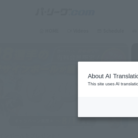
HOME
Videos
Schedule
Pacific League
About AI Translati
This site uses AI translat
unlimited live streams of Pacific League!