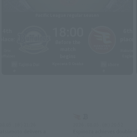
Pacific League regular season
18:00
4th
6th
:
place:
place:
Before the
​ ​
​ ​
match
-
Orix
Rakuten
begins
Buffaloes
Eagles
Pr
​ ​
Tajima Dai
Kyocera D Osaka
Pr
​ ​
shore
e
e
 08.05 . (水) 21:26
2026 . 08.05 . (水) 20:52
atsumoto delivers a
Espinoza achieves double-d