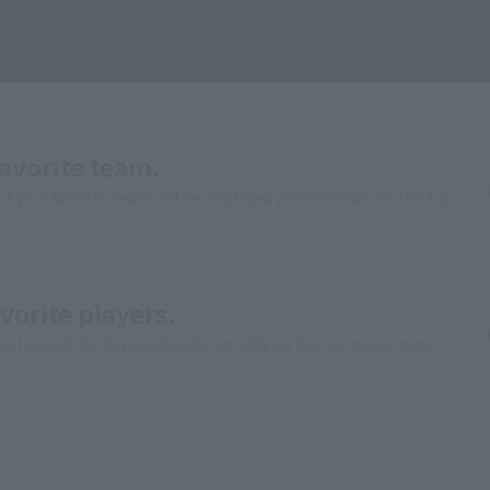
favorite team.
ut your favorite team will be displayed preferentially on the top
vorite players.
rmation will be displayed preferentially on the top page, menu