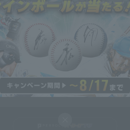
 (水) 23:05
2026 . 08.05 . (水) 23:00
2026 . 
】本日のナイスプ
【優勝マジック“37”点灯】鷹
【勝っ
も】(2026年8月
バッテリー『一打同点の大ピ
レー【
ンチ招くも…海野を信じてゼ
4日)
ロで凌いだ!!』
New Videos
 (水) 21:26
2026 . 08.05 . (水) 21:25
2026 . 
福岡ソフトバンクホー
ホークス・松本裕樹投手ヒー
【ファ
北海道日本ハムファイ
ローインタビュー 8月5日 福
ゴール
イライト
岡ソフトバンクホークス 対 北
ソフト
海道日本ハムファイターズ
イト