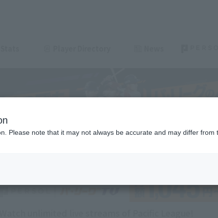
Stats
Player Directory
News
on
ion. Please note that it may not always be accurate and may differ from 
Naoya Masuda achieves 250 career saves! A