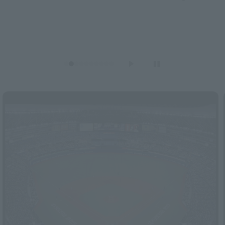
remarkable achievement, making him only the fifth
player in NPB history to reach this milestone.
Pacific League regular season Orix Buffaloes vs. Tohoku Rakuten Eagles