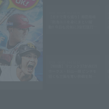
08.04 . (火) 23:00
2026 . 08.04 . (火) 22:30
2
ても】本日のナイスプ
【ガチで育ち盛り】柳田悠岐
負けても】(2026年8月
『南海ユニを身にまとい躍
動!! 今日も元気に3安打猛打賞
の活躍!!』
08.05 . (水) 21:12
2026 . 08.05 . (水) 21:10
2
ーム】8月5日 東北楽天
【9回表】マジック37が点灯!!
デンイーグルス 対 福岡
ホークス・杉山一樹 ピンチを
バンクホークス ハイラ
招くも三振を奪い熱戦を制
す!! 2026年8月5日 福岡ソフ
トバンクホークス 対 北海道日
本ハムファイターズ