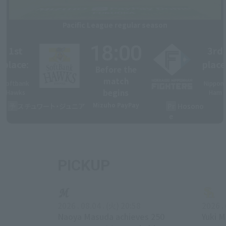
Pacific League regular season
18:00
1st
3rd
place:
place
Before the
​ ​
​ ​
match
Softbank
Nippon
begins
Hawks
Ham
予
スチュワート・ジュニア
Mizuho PayPay
Pr
​ ​
Hosono
e
PICKUP
2026 . 08.04 . (火) 20:58
2026 .
Naoya Masuda achieves 250
Yuki M