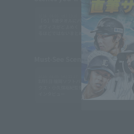
2026 . 08.05 . (水) 23:10
2026 . 08.05 .
【ろ】6連タオルにパテレの
【勝っても
オフィスがどよめく【まとめ
レー【負けて
るほどではないまとめ】
5日)
Must-See Scenes Highlights: 
2026 . 08.05 . (水) 21:27
2026 . 08.05 .
8月5日 福岡ソフトバンクホー
8月5日 
クス・小久保裕紀監督 試合後
クス 対 
インタビュー
ターズ ハ