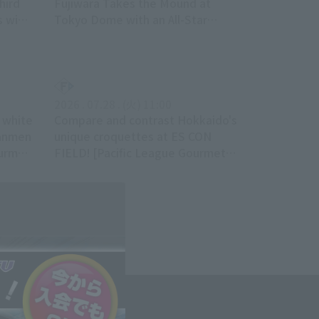
third
Fujiwara Takes the Mound at
s wins
Tokyo Dome with an All-Star
Lineup of Former Players!
2026 . 07.28 . (火) 11:00
e white
Compare and contrast Hokkaido's
tanmen
unique croquettes at ES CON
ourmet
FIELD! [Pacific League Gourmet
Club #72]