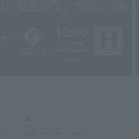
farm
13:00
ハ
Nippon-
ヤ
Before the
Ham
テ
match begins
Kamasta
2026 . 08.03 . (月) 21:20
igit
pitch "72.8 points"—Joichiro