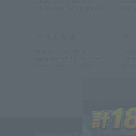
career saves! A remarkable
master
achievement, making him only
row! H
the fifth player in NPB history to
immedi
reach this milestone.
the go
2026 . 07.30 . (木) 12:00
2026 .
What body type are you? An
"Gala
explanation of the "Konoike
"Summ
Theory," adopted by Major
Infor
League Baseball players.
Scenes you'll want to watch o