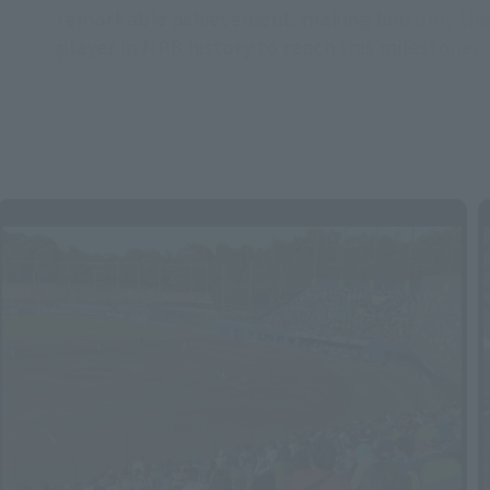
growing in Central and South America? Local 
reports reveal the reasons behind its populari
some surprising commonalities.
ファーム 北海道日本ハム VS ハヤテ
フ