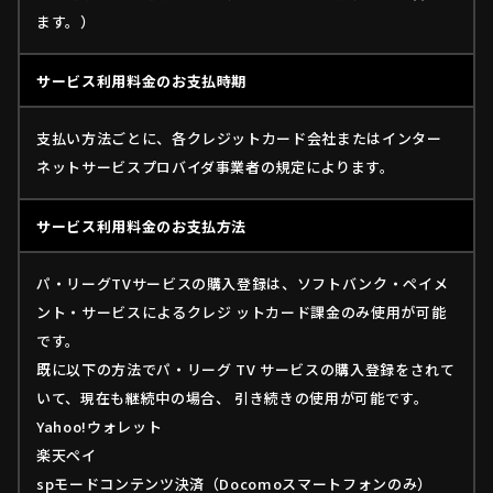
ます。）
利用規約
プライバシーポリシー
サービス利用料金のお支払時期
運営会社
（別ウィンドウで開く）
よくある質問
支払い方法ごとに、各クレジットカード会社またはインター
ネットサービスプロバイダ事業者の規定によります。
特定商取引法の表示
アルバイト募集
（別ウィンドウで開く
サービス利用料金のお支払方法
動画を検索（選手・チーム・プレー内容…）
パ・リーグTVサービスの購⼊登録は、ソフトバンク・ペイメ
ント・サービスによるクレジ ットカード課⾦のみ使⽤が可能
です。
既に以下の⽅法でパ・リーグ TV サービスの購⼊登録をされて
いて、現在も継続中の場合、 引き続きの使⽤が可能です。
Yahoo!ウォレット
楽天ペイ
spモードコンテンツ決済（Docomoスマートフォンのみ）