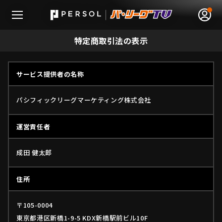
特定商取引法の表示
サービス提供者の名称
無料アカウント登録
ログイン
パシフィックリーグマーケティング株式会社
HOME
運営責任者
動画
成田 健太郎
日程･結果
住所
順位表･成績
〒105-0004
1軍公式戦
東京都港区新橋1-9-5 KDX新橋駅前ビル10F
選手名鑑