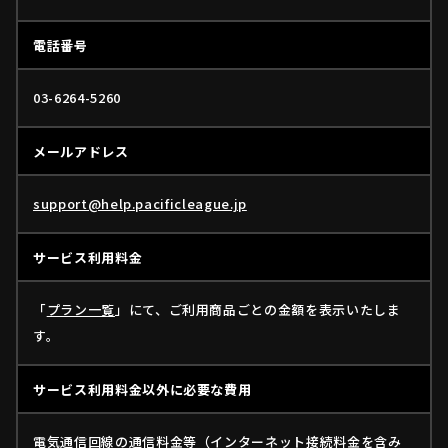
ファーム東地区
選手名鑑トップ
電話番号
ニュース
北海道日本ハムファイターズ
ファーム中地区
東北楽天ゴールデンイーグルス
03-6264-5260
ファーム西地区
埼玉西武ライオンズ
千葉ロッテマリーンズ
設定
交流戦
メールアドレス
オリックス・バファローズ
福岡ソフトバンクホークス
support@help.pacificleague.jp
サービス利用料金
「
プラン一覧
」にて、ご利用商品ごとの金額を表示いたしま
す。
サービス利用料金以外に必要な費用
電気通信回線の通信料金等（インターネット接続料金を含み