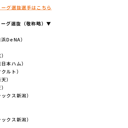
リーグ選抜選手はこちら
リーグ選抜（敬称略）▼
浜DeNA）
）
武）
道日本ハム）
ヤクルト）
楽天）
天）
シックス新潟）
シックス新潟）