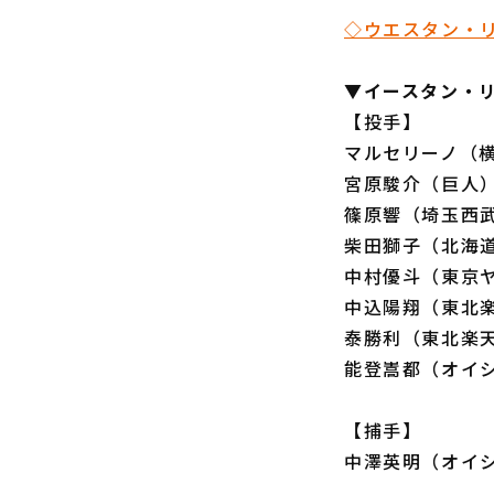
◇ウエスタン・
▼イースタン・
【投手】
マルセリーノ（横
宮原駿介（巨人
篠原響（埼玉西
柴田獅子（北海
中村優斗（東京
中込陽翔（東北
泰勝利（東北楽
能登嵩都（オイ
【捕手】
中澤英明（オイ