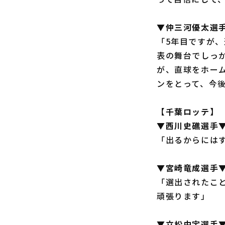
▼仲三河優太選
「5年目ですが
表の舞台でしっ
が、直球をホー
ンをとって、今
【千葉ロッテ】
▼西川史礁選手
「出るからには
▼宮崎竜成選手
「選出されたこ
頑張ります」
▼立松由宇選手