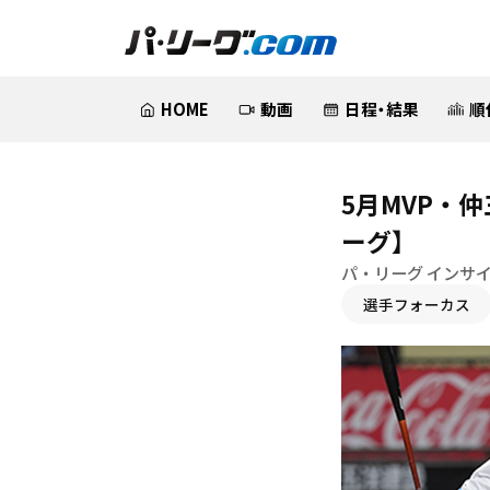
HOME
動画
日程・結果
順
5月MVP・
ーグ】
パ・リーグ インサ
選手フォーカス