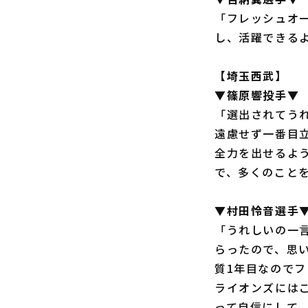
「フレッシュオ
し、活躍できる
【埼玉西武】
▼篠原響投手▼
「選出されてう
遠慮せず一番目
全力を出せるよ
で、多くのこと
▼村田怜音選手
「うれしいの一
らったので、思
質1年目なので
ライオンズには
って自信にして