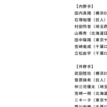
【内野手】
田内真翔（横浜D
石塚裕惺（巨人
村田怜音（埼玉
山縣秀（北海道
田中陽翔（東京
宮崎竜成（千葉
立松由宇（千葉
【外野手】
武田陸玖（横浜D
笹原操希（巨人
仲三河優太（埼
宮崎一樹（北海
ニキータ（東京
西川史礁（千葉