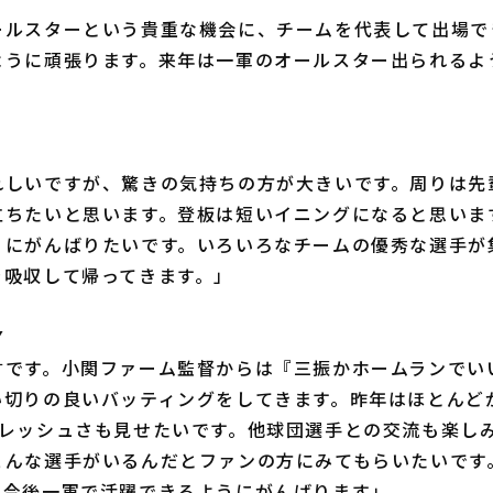
ールスターという貴重な機会に、チームを代表して出場で
ように頑張ります。来年は一軍のオールスター出られるよ
れしいですが、驚きの気持ちの方が大きいです。周りは先
立ちたいと思います。登板は短いイニングになると思いま
うにがんばりたいです。いろいろなチームの優秀な選手が
を吸収して帰ってきます。」
▼
言です。小関ファーム監督からは『三振かホームランでい
い切りの良いバッティングをしてきます。昨年はほとんど
フレッシュさも見せたいです。他球団選手との交流も楽し
こんな選手がいるんだとファンの方にみてもらいたいです
、今後一軍で活躍できるようにがんばります」