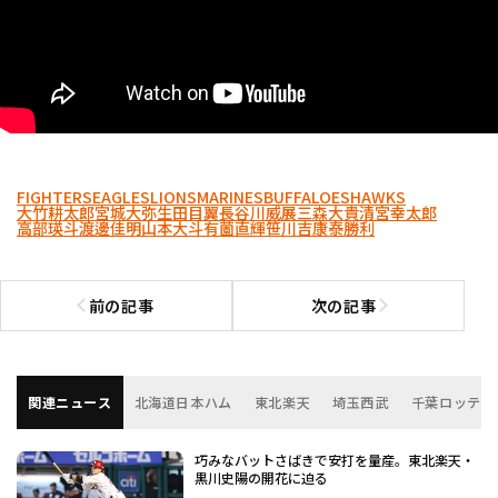
FIGHTERS
EAGLES
LIONS
MARINES
BUFFALOES
HAWKS
大竹耕太郎
宮城大弥
生田目翼
長谷川威展
三森大貴
清宮幸太郎
高部瑛斗
渡邊佳明
山本大斗
有薗直輝
笹川吉康
泰勝利
前の記事
次の記事
前の記事へ
次の記事へ
関連ニュース
北海道日本ハム
東北楽天
埼玉西武
千葉ロッテ
巧みなバットさばきで安打を量産。東北楽天・
黒川史陽の開花に迫る