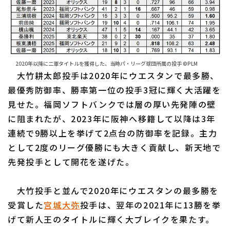
2020年以降に二軍タイトルを獲得した、当時パ・リーグ球団所属の投手 ©PLM
大竹耕太郎投手は2020年にウエスタンで最多勝、
最優秀防御率、勝率第一位の投手3冠に輝く大活躍を
見せた。福岡ソフトバンクでは層の厚い先発陣の壁
に阻まれたが、2023年に阪神へ移籍して以降は3年
連続で9勝以上を挙げて2点台の防御率を記録。主力
として2度のリーグ優勝にも大きく貢献し、新天地で
先発投手として開花を遂げた。
大竹投手と並んで2020年にウエスタンの最多勝を
受賞した
宮城大弥
投手は、翌年の2021年に13勝を挙
げて新人王のタイトルに輝く大ブレイクを果たす。