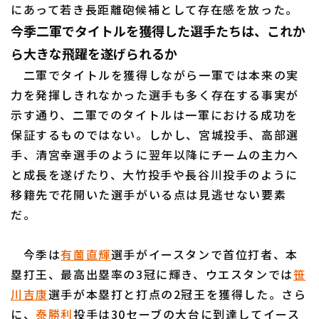
にあって若き長距離砲候補として存在感を放った。
今季二軍でタイトルを獲得した選手たちは、これか
ら大きな飛躍を遂げられるか
二軍でタイトルを獲得しながら一軍では本来の実
力を発揮しきれなかった選手も多く存在する事実が
示す通り、二軍でのタイトルは一軍における成功を
保証するものではない。しかし、宮城投手、高部選
手、清宮幸選手のように翌年以降にチームの主力へ
と成長を遂げたり、大竹投手や長谷川投手のように
移籍先で花開いた選手がいる点は見逃せない要素
だ。
今季は
有薗直輝
選手がイースタンで首位打者、本
塁打王、最高出塁率の3冠に輝き、ウエスタンでは
笹
川吉康
選手が本塁打と打点の2冠王を獲得した。さら
に、
泰勝利
投手は30セーブの大台に到達してイース