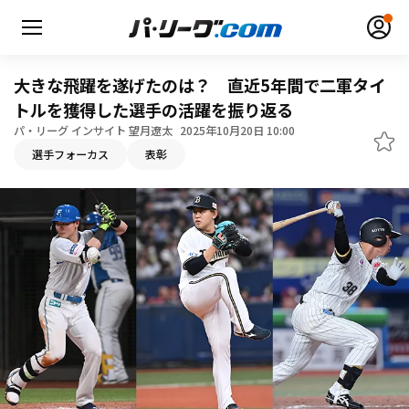
大きな飛躍を遂げたのは？ 直近5年間で二軍タイ
トルを獲得した選手の活躍を振り返る
パ・リーグ インサイト 望月遼太
2025年10月20日 10:00
無料アカウント登録
ログイン
選手フォーカス
表彰
HOME
動画
日程・結果
順位表･成績
1軍公式戦
選手名鑑