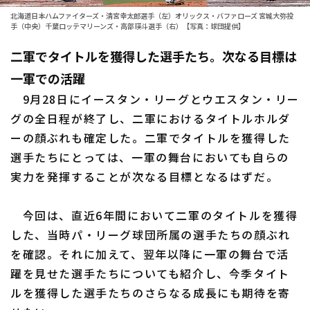
ファーム東地区
選手名鑑トップ
北海道日本ハムファイターズ・清宮幸太郎選手（左）オリックス・バファローズ 宮城大弥投
ニュース
手（中央）千葉ロッテマリーンズ・高部瑛斗選手（右）【写真：球団提供】
ファーム中地区
北海道日本ハムファイターズ
二軍でタイトルを獲得した選手たち。次なる目標は
ファーム西地区
東北楽天ゴールデンイーグルス
一軍での活躍
交流戦
9月28日にイースタン・リーグとウエスタン・リー
埼玉西武ライオンズ
グの全日程が終了し、二軍におけるタイトルホルダ
設定
千葉ロッテマリーンズ
ーの顔ぶれも確定した。二軍でタイトルを獲得した
選手たちにとっては、一軍の舞台においても自らの
オリックス・バファローズ
実力を発揮することが次なる目標となるはずだ。
福岡ソフトバンクホークス
今回は、直近6年間において二軍のタイトルを獲得
した、当時パ・リーグ球団所属の選手たちの顔ぶれ
を確認。それに加えて、翌年以降に一軍の舞台で活
躍を見せた選手たちについても紹介し、今季タイト
ルを獲得した選手たちのさらなる成長にも期待を寄