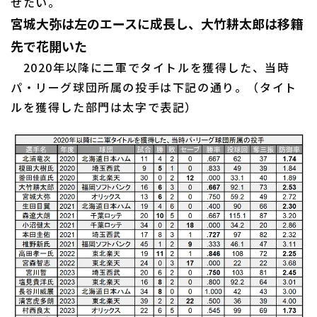
せたい。
宮城大弥は左のエースに成長し、大竹耕太郎は移籍
先で花開いた
利用規約
プライバシーポリシー
2020年以降に二軍でタイトルを獲得した、当時
パ・リーグ球団所属の投手は下記の通り。（タイト
運営会社
（別ウィンドウで開く）
よくある質問
ルを獲得した部門は太字で表記）
特定商取引法の表示
アルバイト募集
（別ウィンドウで開く