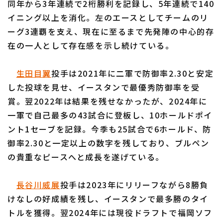
同年から3年連続で2桁勝利を記録し、5年連続で140
イニング以上を消化。左のエースとしてチームのリ
ーグ3連覇を支え、現在に至るまで先発陣の中心的存
在の一人として存在感を示し続けている。
生田目翼
投手は2021年に二軍で防御率2.30と安定
した投球を見せ、イースタンで最優秀防御率を受
賞。翌2022年は結果を残せなかったが、2024年に
一軍で自己最多の43試合に登板し、10ホールドポイ
ント1セーブを記録。今季も25試合で6ホールド、防
御率2.30と一定以上の数字を残しており、ブルペン
の貴重なピースへと成長を遂げている。
長谷川威展
投手は2023年にリリーフながら8勝負
けなしの好成績を残し、イースタンで最多勝のタイ
トルを獲得。翌2024年には現役ドラフトで福岡ソフ