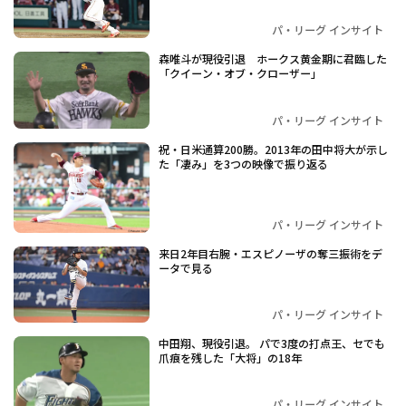
パ・リーグ インサイト
森唯斗が現役引退 ホークス黄金期に君臨した
「クイーン・オブ・クローザー」
パ・リーグ インサイト
祝・日米通算200勝。2013年の田中将大が示し
た「凄み」を3つの映像で振り返る
パ・リーグ インサイト
来日2年目右腕・エスピノーザの奪三振術をデ
ータで見る
パ・リーグ インサイト
中田翔、現役引退。 パで3度の打点王、セでも
爪痕を残した「大将」の18年
パ・リーグ インサイト