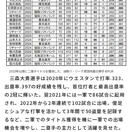
2020年以降に二軍タイトルを獲得した、当時パ・リーグ球団所属の野手 ©PLM
三森大貴選手は2020年にウエスタンで打率.323、
出塁率.397の好成績を残し、首位打者と最高出塁率
の2冠に輝いた。翌2021年には一軍で86試合に起用
され、2022年から2年連続で102試合に出場。俊足
とシュアな打撃を活かして3年間で50盗塁を記録す
るなど、二軍でのタイトル獲得を機に一軍での出場
機会を増やし、二塁手の主力として活躍を見せた。