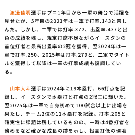
渡邊佳明
選手はプロ1年目から一軍の舞台で活躍を
見せたが、5年目の2023年は一軍で打率.143と苦し
んだ。しかし、二軍では打率.372、出塁率.437と出
色の成績を残し、規定打席不足ながらイースタンの
首位打者と最高出塁率の2冠を獲得。翌2024年は一
軍で打率.250、2025年は打率.279と、二軍でタイト
ルを獲得して以降は一軍の打撃成績も復調してい
る。
山本大斗
選手は2024年に19本塁打、66打点を記
録し、イースタンで本塁打と打点の2冠王に輝いた。
翌2025年は一軍で自身初めて100試合以上に出場を
果たし、チーム2位の11本塁打を記録。打率.205と
確実性に課題は残しているものの、一時は4番打者を
務めるなど確かな成長の跡を示し、投高打低の環境