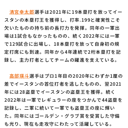
清宮幸太郎
選手は2021年に19本塁打を放ってイー
スタンの本塁打王を獲得し、打率.199と確実性こそ
欠いたものの持ち前の長打力を発揮。同年の一軍出
場は1試合もなかったものの、続く2022年には一軍
で129試合に出場し、18本塁打を放って自身初の規
定打席にも到達。同年から4年連続で2桁本塁打を記
録し、主力打者としてチームの躍進を支えている。
高部瑛斗
選手はプロ1年目の2020年にわずか1厘の
差でイースタンの首位打者を逃したものの、翌2021
年には28盗塁でイースタンの盗塁王を獲得。続く
2022年は一軍でレギュラーの座をつかんで44盗塁を
記録し、二軍に続いて一軍でも盗塁王の座に輝い
た。同年にはゴールデン・グラブ賞を受賞した守備
も光り、現在も走攻守にわたって活躍している。