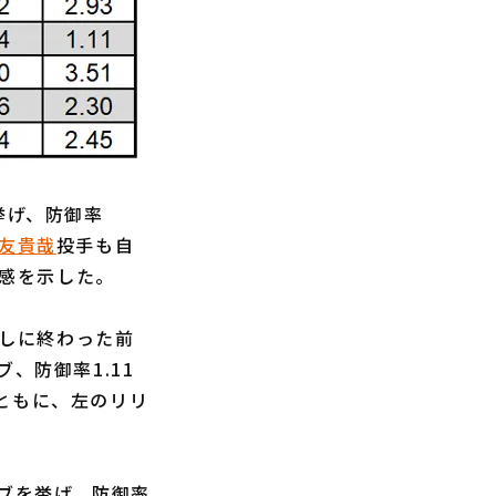
挙げ、防御率
友貴哉
投手も自
定感を示した。
なしに終わった前
ブ、防御率1.11
ともに、左のリリ
ーブを挙げ、防御率