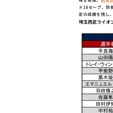
味を発揮。
則本
ド16セーブ、防
定の成績を残し
埼玉西武ライオ