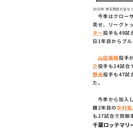
2025年 埼玉西武の主なリ
今季はクローザ
見せ、リーグト
ター
投手も49試
日1年目からブ
山田陽翔
投手が
介
投手も24試合
野央
投手も47試
た。
今季から加入
籍2年目の
中村祐
も27試合で防御
千葉ロッテマリ