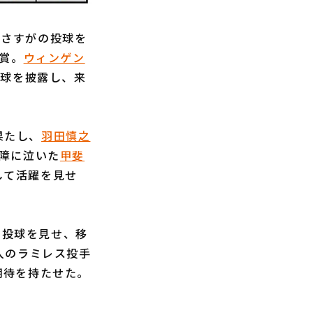
6とさすがの投球を
賞。
ウィンゲン
の投球を披露し、来
果たし、
羽田慎之
故障に泣いた
甲斐
して活躍を見せ
の投球を見せ、移
入のラミレス投手
に期待を持たせた。