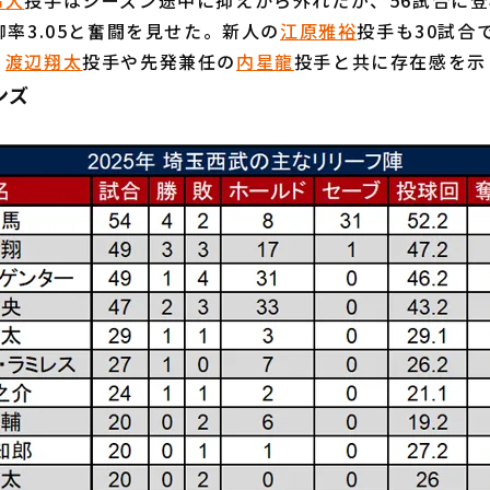
昂大
投手はシーズン途中に抑えから外れたが、56試合に登
御率3.05と奮闘を見せた。新人の
江原雅裕
投手も30試合で
、
渡辺翔太
投手や先発兼任の
内星龍
投手と共に存在感を示
ンズ