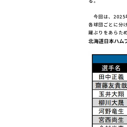
る。
今回は、2025
各球団ごとに分
躍ぶりをあらた
北海道日本ハム