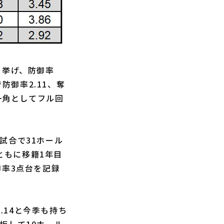
を挙げ、防御率
防御率2.11、奪
一角としてフル回
試合で31ホール
ともに移籍1年目
御率3点台を記録
.14と今季も持ち