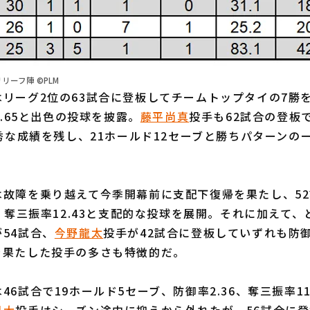
リーフ陣 ©PLM
はリーグ2位の63試合に登板してチームトップタイの7勝
9.65と出色の投球を披露。
藤平尚真
投手も62試合の登板で
優秀な成績を残し、21ホールド12セーブと勝ちパターンの
は故障を乗り越えて今季開幕前に支配下復帰を果たし、52
7、奪三振率12.43と支配的な投球を展開。それに加えて、
54試合、
今野龍太
投手が42試合に登板していずれも防
を果たした投手の多さも特徴的だ。
46試合で19ホールド5セーブ、防御率2.36、奪三振率11