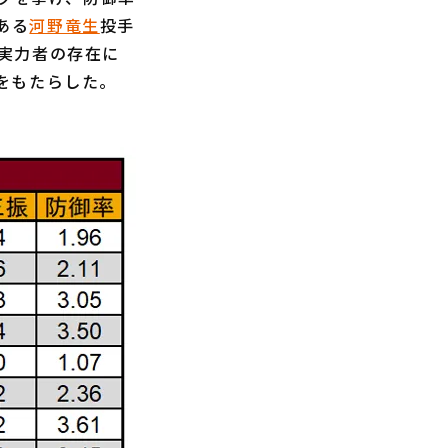
ある
河野竜生
投手
実力者の存在に
をもたらした。