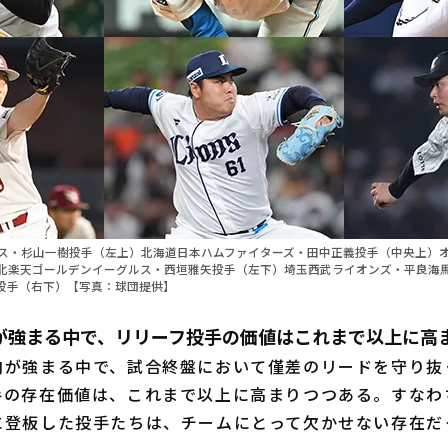
ス・杉山一樹投手（左上）北海道日本ハムファイターズ・田中正義投手（中央上）
北楽天ゴールデンイーグルス・西垣雅矢投手（左下）埼玉西武ライオンズ・平良海
投手（右下）【写真：球団提供】
が強まる中で、リリーフ投手の価値はこれまで以上に高
が強まる中で、試合終盤において僅差のリードを守り抜
手の存在価値は、これまで以上に高まりつつある。すなわ
に登板した投手たちは、チームにとって欠かせない存在だ