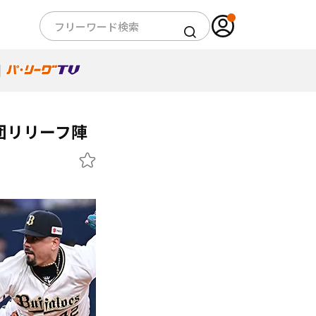
団リリーフ陣