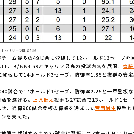
の主なリリーフ陣 ©PLM
がチーム最多の49試合に登板して12ホールド13セーブを
9.06、K/BB3.69とキャリア最高の投球内容を展開。
齋藤
に登板して14ホールド3セーブ、防御率1.35と抜群の安
40試合で17ホールド1セーブ、防御率2.25と一軍登板
復活を遂げる。
上原健太
投手も27試合で13ホールド1セー
せ、通算900試合登板の偉業を達成した
宮西尚生
投手と
ペンを支えた。
は故障で離脱するまで37試合に登板して7ホールド11セ