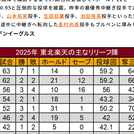
率10.95と圧倒的な投球を披露。昨季の最優秀中継ぎ投手で
が、
山本拓実
投手、
生田目翼
投手、
池田隆英
投手といった
ン途中に中継ぎへ転向した
金村尚真
投手もブルペンに厚み
デンイーグルス