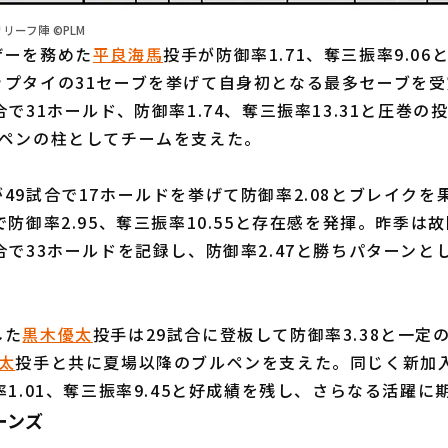
リーフ陣 ©PLM
ーを務めた
平良海馬
投手が防御率1.71、奪三振率9.0
ップタイの31セーブを挙げて自身初となる最多セーブを受
合で31ホールド、防御率1.74、奪三振率13.31と圧巻
ルペンの柱としてチームを支えた。
49試合で17ホールドを挙げて防御率2.08とブレイクを
で防御率2.95、奪三振率10.55と存在感を発揮。昨季は
合で33ホールドを記録し、防御率2.47と勝ちパターンと
した
黒木優太
投手は29試合に登板して防御率3.38と一定
太
投手と共に夏場以降のブルペンを支えた。同じく新加
率1.01、奪三振率9.45と好成績を残し、さらなる活躍
ーンズ