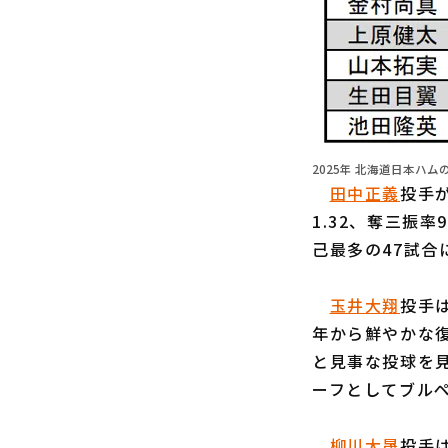
2025年 北海道日本ハム
田中正義
投手
1.32、奪三振率
己最多の47試合
玉井大翔
投手は
年から鮮やかな
と見事な投球を見
ーフとしてブル
柳川大晟
投手