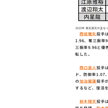
2025年 東北楽天の主なリ
西垣雅矢
投手
1.96、奪三振率
三振率9.96と
転した。
西口直人
投手
ド、防御率1.0
の
加治屋蓮
投手が
するなど、復活
鈴木翔天
投手は