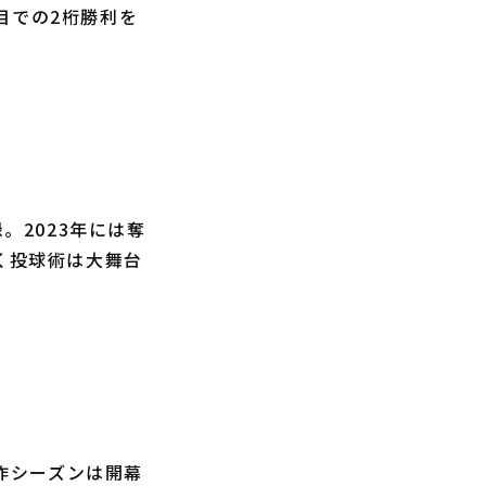
目での2桁勝利を
。2023年には奪
く投球術は大舞台
。昨シーズンは開幕