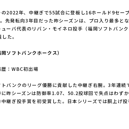
2022年、中継ぎで55試合に登板し16ホールド9セー
した。先発転向3年目だった昨シーズンは、プロ入り最多とな
キューバ代表のリバン・モイネロ投手（福岡ソフトバンク
残した。
福岡ソフトバンクホークス）
歴：WBC初出場
トバンクのリーグ優勝に貢献した中継ぎ右腕。3年連続で
に昨シーズンは防御率1.07、50.2投球回で失点はわずか
秀中継ぎ投手賞を初受賞した。日本シリーズでは胴上げ投