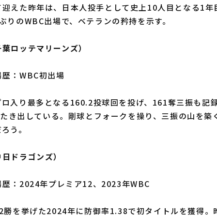
迎えた昨年は、日本人投手として史上10人目となる1年
ぶりのWBC出場で、ベテランの矜持を示す。
千葉ロッテマリーンズ）
歴：WBC初出場
入り最多となる160.2投球回を投げ、161奪三振も記録
をたたき出している。剛球とフォークを操り、三振の山を築
だろう。
中日ドラゴンズ）
：2024年プレミア12、2023年WBC
勝を挙げた2024年に防御率1.38で初タイトルを獲得