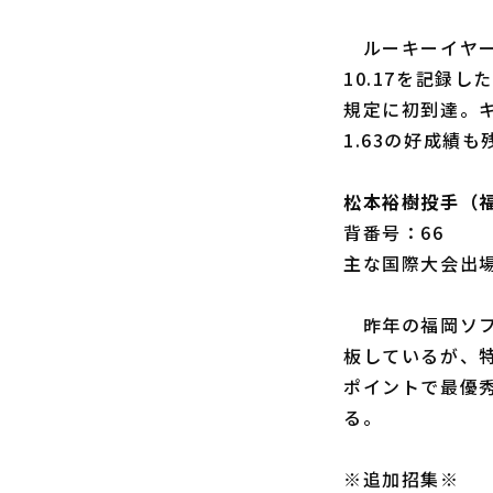
ルーキーイヤーの
10.17を記録
規定に初到達。
1.63の好成績も
松本裕樹投手（
背番号：66
主な国際大会出場
昨年の福岡ソフ
板しているが、特
ポイントで最優
る。
※追加招集※