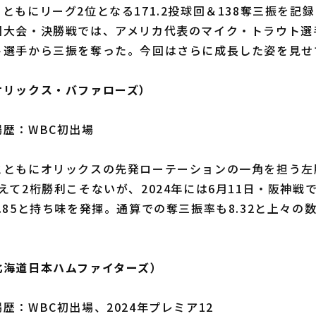
ともにリーグ2位となる171.2投球回＆138奪三振を記録
回大会・決勝戦では、アメリカ代表のマイク・トラウト選
ト選手から三振を奪った。今回はさらに成長した姿を見せ
オリックス・バファローズ）
歴：WBC初出場
ともにオリックスの先発ローテーションの一角を担う左
えて2桁勝利こそないが、2024年には6月11日・阪神戦で
.85と持ち味を発揮。通算での奪三振率も8.32と上々の
北海道日本ハムファイターズ）
歴：WBC初出場、2024年プレミア12