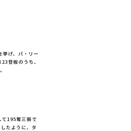
を挙げ、パ・リー
は23登板のうち、
た。
て195奪三振で
録したように、タ