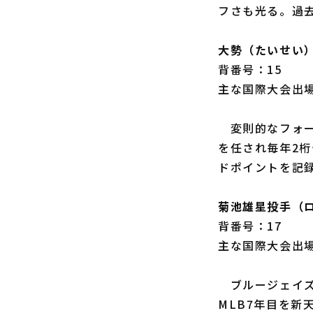
フさも光る。過
大勢（たいせい
背番号：15
主な国際大会出場歴
変則的なフォー
を任され毎年2
ドポイントを記
菊池雄星投手（
背番号：17
主な国際大会出場
ブルージェイズ
MLB7年目を新