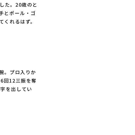
した。20歳のと
手とポール・ゴ
てくれるはず。
腕。プロ入りか
6回12三振を奪
数字を出してい