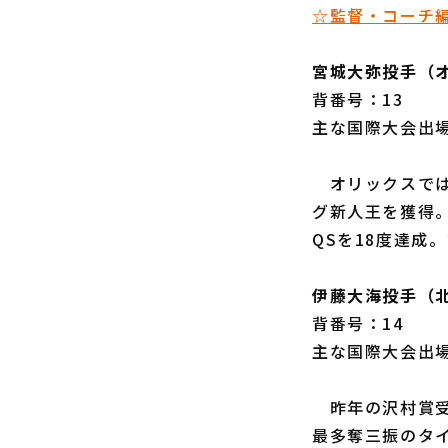
☆監督・コーチ
宮城大弥投手（
背番号：13
主な国際大会出場
オリックスでは背
グ新人王を獲得。
QSを18度達成
伊藤大海投手（
背番号：14
主な国際大会出場
昨年の沢村賞受
最多奪三振のタイ