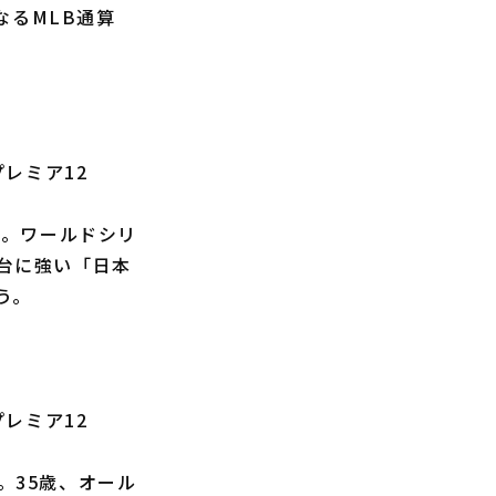
なるMLB通算
プレミア12
録。ワールドシリ
舞台に強い「日本
う。
プレミア12
。35歳、オール