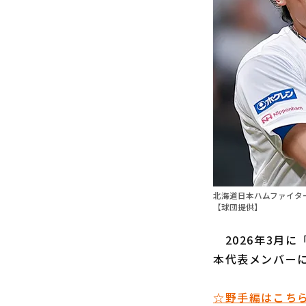
北海道日本ハムファイタ
【球団提供】
2026年3月に「
本代表メンバーに
☆野手編はこち