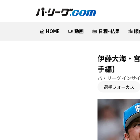
HOME
動画
日程・結果
順
伊藤大海・宮
手編】
パ・リーグ インサ
選手フォーカス