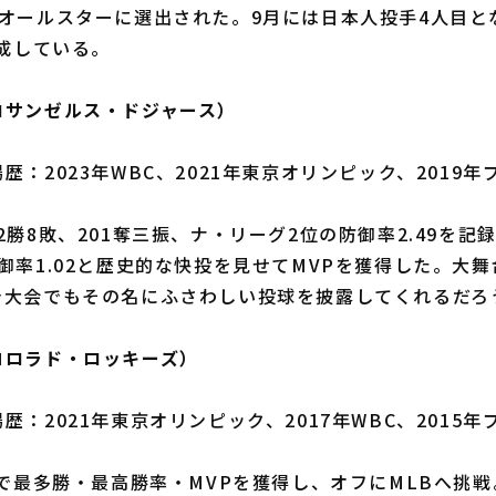
オールスターに選出された。9月には日本人投手4人目と
達成している。
ロサンゼルス・ドジャース）
：2023年WBC、2021年東京オリンピック、2019年
勝8敗、201奪三振、ナ・リーグ2位の防御率2.49を記
御率1.02と歴史的な快投を見せてMVPを獲得した。大
今大会でもその名にふさわしい投球を披露してくれるだろ
コロラド・ロッキーズ）
：2021年東京オリンピック、2017年WBC、2015年
で最多勝・最高勝率・MVPを獲得し、オフにMLBへ挑戦