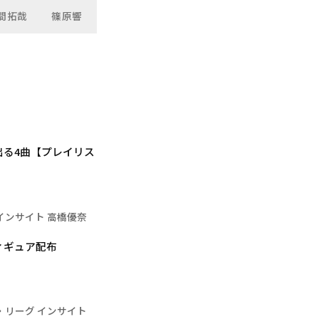
間拓哉
篠原響
出る4曲【プレイリス
インサイト 高橋優奈
ィギュア配布
・リーグ インサイト