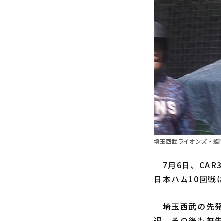
埼玉西武ライオンズ・蛭間
7月6日、CAR
日本ハム10回戦
埼玉西武の先
退。その後も無失