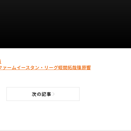
画
ファーム
イースタン・リーグ
蛭間拓哉
篠原響
次の記事
次の記事へ