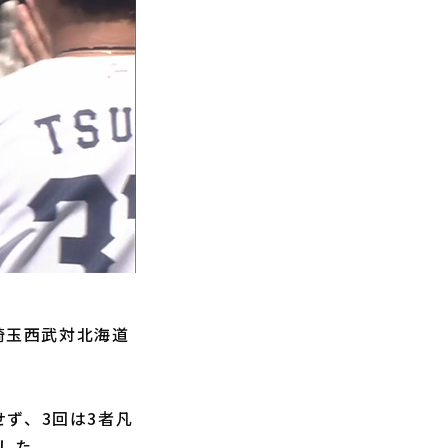
埼玉西武対北海道
ず、3回は3者凡
した。