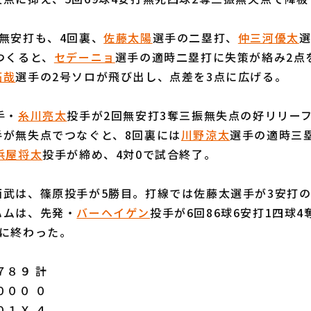
無安打も、4回裏、
佐藤太陽
選手の二塁打、
仲三河優太
選
つくると、
セデーニョ
選手の適時二塁打に失策が絡み2点
拓哉
選手の2号ソロが飛び出し、点差を3点に広げる。
手・
糸川亮太
投手が2回無安打3奪三振無失点の好リリー
手が無失点でつなぐと、8回裏には
川野涼太
選手の適時三
浜屋将太
投手が締め、4対0で試合終了。
武は、篠原投手が5勝目。打線では佐藤太選手が3安打の
ハムは、先発・
バーヘイゲン
投手が6回86球6安打1四球
点に終わった。
８９ 計
０００ ０
０１Ｘ ４