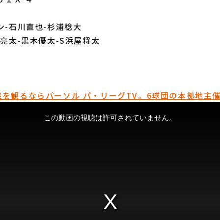
ン-石川直也-杉浦稔大
川亮太-黒木優太-S浜屋将太
を観るならパーソル パ・リーグTV。6球団の本拠地主