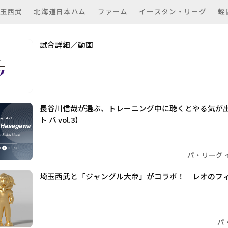
玉西武
北海道日本ハム
ファーム
イースタン・リーグ
蛭
試合詳細／動画
長谷川信哉が選ぶ、トレーニング中に聴くとやる気が
ト パ vol.3】
パ・リーグ 
埼玉西武と「ジャングル大帝」がコラボ！ レオのフ
パ