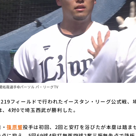
拓哉選手©パーソル パ・リーグTV
3219フィールドで行われたイースタン・リーグ公式戦、
は、4対0で埼玉西武が勝利した。
発・
篠原響
投手は初回、2回と安打を浴びたが本塁は踏ませ
点に抑え、5回69球4安打無死四球2奪三振無失点で降板