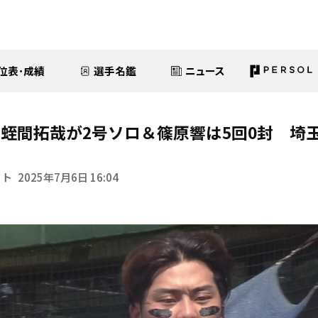
位表･成績
選手名鑑
ニュース
蛭間拓哉が2号ソロ＆篠原響は5回0封 埼
イト
2025年7月6日 16:04