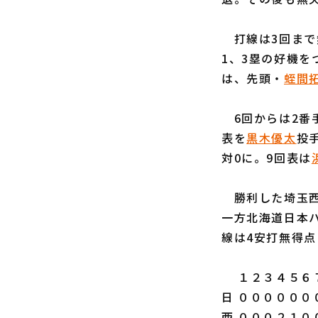
打線は3回まで
1、3塁の好機を
は、先頭・
蛭間
6回からは2番
表を
黒木優太
投
対0に。9回表は
勝利した埼玉西
一方北海道日本
線は4安打無得
１２３４５６７
日 ００００００
西 ０００２１０