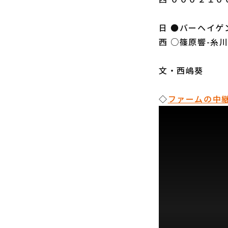
日 ●バーヘイゲ
西 ○篠原響-糸
文・西嶋葵
◇
ファームの中継