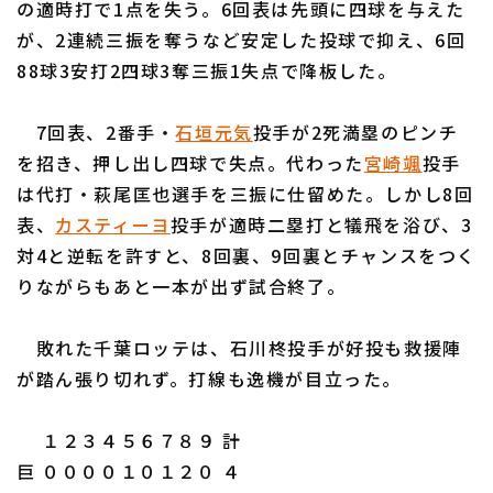
の適時打で1点を失う。6回表は先頭に四球を与えた
が、2連続三振を奪うなど安定した投球で抑え、6回
88球3安打2四球3奪三振1失点で降板した。
7回表、2番手・
石垣元気
投手が2死満塁のピンチ
利用規約
プライバシーポリシー
を招き、押し出し四球で失点。代わった
宮崎颯
投手
は代打・萩尾匡也選手を三振に仕留めた。しかし8回
運営会社
（別ウィンドウで開く）
よくある質問
表、
カスティーヨ
投手が適時二塁打と犠飛を浴び、3
特定商取引法の表示
アルバイト募集
（別ウィンドウで開く
対4と逆転を許すと、8回裏、9回裏とチャンスをつく
りながらもあと一本が出ず試合終了。
敗れた千葉ロッテは、石川柊投手が好投も救援陣
が踏ん張り切れず。打線も逸機が目立った。
１２３４５６７８９ 計
巨 ００００１０１２０ ４