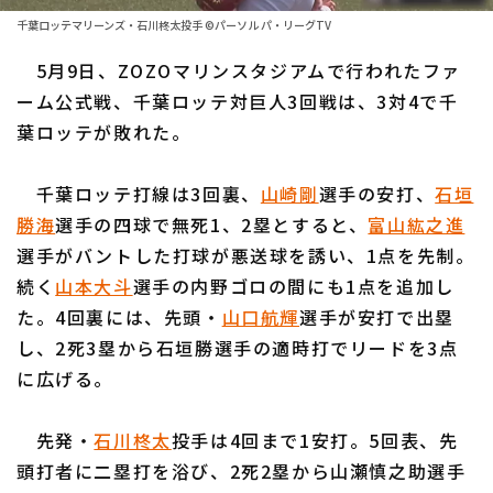
ファーム東地区
選手名鑑トップ
千葉ロッテマリーンズ・石川柊太投手 ©パーソル パ・リーグTV
ニュース
ファーム中地区
5月9日、ZOZOマリンスタジアムで行われたファ
北海道日本ハムファイターズ
ファーム西地区
ーム公式戦、千葉ロッテ対巨人3回戦は、3対4で千
東北楽天ゴールデンイーグルス
葉ロッテが敗れた。
交流戦
埼玉西武ライオンズ
設定
千葉ロッテ打線は3回裏、
山崎剛
選手の安打、
石垣
千葉ロッテマリーンズ
勝海
選手の四球で無死1、2塁とすると、
富山紘之進
選手がバントした打球が悪送球を誘い、1点を先制。
オリックス・バファローズ
続く
山本大斗
選手の内野ゴロの間にも1点を追加し
福岡ソフトバンクホークス
た。4回裏には、先頭・
山口航輝
選手が安打で出塁
し、2死3塁から石垣勝選手の適時打でリードを3点
に広げる。
先発・
石川柊太
投手は4回まで1安打。5回表、先
頭打者に二塁打を浴び、2死2塁から山瀬慎之助選手