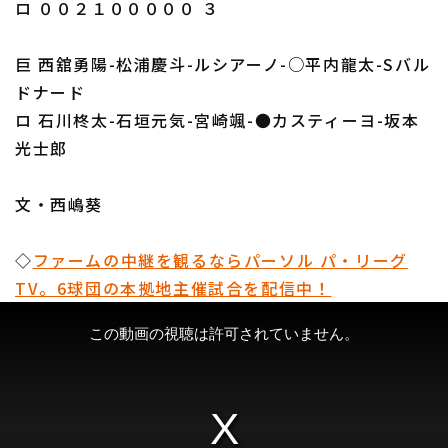
ロ ００２１０００００ ３
巨 西舘勇陽-松浦慶斗-ルシアーノ-○平内龍太-Sバル
ドナード
ロ 石川柊太-石垣元気-宮崎颯-●カスティーヨ-坂本
光士郎
文・西嶋葵
◇
ファームの中継を観るならパーソル パ・リーグ
TV。6球団の本拠地主催試合を配信中！