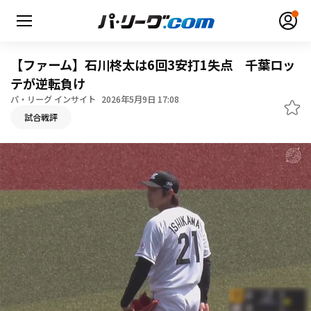
【ファーム】石川柊太は6回3安打1失点 千葉ロッ
テが逆転負け
パ・リーグ インサイト
2026年5月9日 17:08
無料アカウント登録
ログイン
試合戦評
HOME
動画
日程・結果
順位表･成績
1軍公式戦
選手名鑑