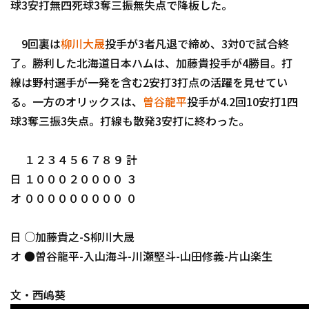
球3安打無四死球3奪三振無失点で降板した。
9回裏は
柳川大晟
投手が3者凡退で締め、3対0で試合終
了。勝利した北海道日本ハムは、加藤貴投手が4勝目。打
線は野村選手が一発を含む2安打3打点の活躍を見せてい
る。一方のオリックスは、
曽谷龍平
投手が4.2回10安打1四
利用規約
プライバシーポリシ
球3奪三振3失点。打線も散発3安打に終わった。
運営会社
（別ウィンドウで開く）
よくある質問
１２３４５６７８９ 計
特定商取引法の表示
アルバイト募集
（別
日 １０００２００００ ３
オ ０００００００００ ０
日 ○加藤貴之-S柳川大晟
オ ●曽谷龍平-入山海斗-川瀬堅斗-山田修義-片山楽生
文・西嶋葵