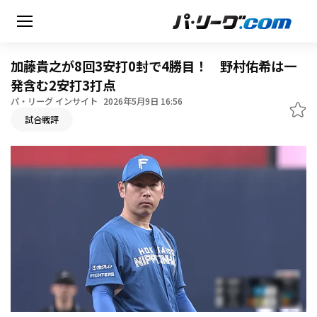
加藤貴之が8回3安打0封で4勝目！ 野村佑希は一
発含む2安打3打点
パ・リーグ インサイト
2026年5月9日 16:56
無料アカウント登録
試合戦評
HOME
動画
日程・結果
順位表･成績
1軍公式戦
選手名鑑