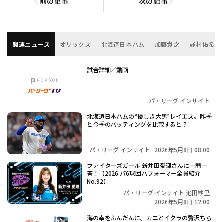
前の記事
次の記事
前の記事へ
次の記事へ
関連ニュース
オリックス
北海道日本ハム
加藤貴之
野村佑希
試合詳細／動画
パ・リーグ インサイト
北海道日本ハムの“優しき大男”レイエス。昨季
と今季のバッティングを比較すると？
パ・リーグ インサイト
2026年5月8日 08:00
ファイターズガール 新井田愛理さんに一問一
答！【2026 パ6球団パフォーマー全員紹介
No.92】
パ・リーグ インサイト 池田紗里
2026年5月8日 12:00
海の幸をふんだんに。カニとイクラの贅沢ちら