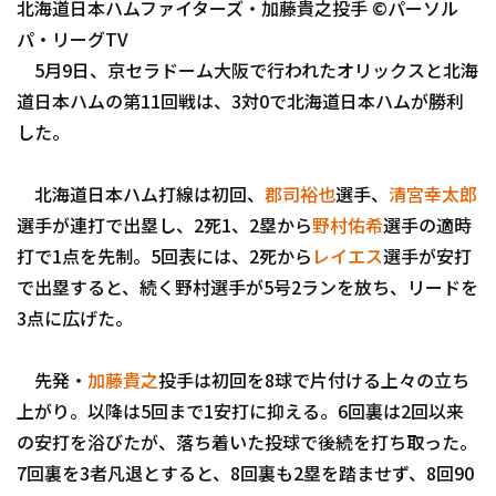
北海道日本ハムファイターズ・加藤貴之投手 ©パーソル
ファーム東地区
選手名鑑トップ
ニュース
パ・リーグTV
ファーム中地区
5月9日、京セラドーム大阪で行われたオリックスと北海
北海道日本ハムファイターズ
ファーム西地区
道日本ハムの第11回戦は、3対0で北海道日本ハムが勝利
東北楽天ゴールデンイーグルス
した。
交流戦
埼玉西武ライオンズ
北海道日本ハム打線は初回、
郡司裕也
選手、
清宮幸太郎
千葉ロッテマリーンズ
選手が連打で出塁し、2死1、2塁から
野村佑希
選手の適時
設定
打で1点を先制。5回表には、2死から
レイエス
選手が安打
オリックス・バファローズ
で出塁すると、続く野村選手が5号2ランを放ち、リードを
福岡ソフトバンクホークス
3点に広げた。
先発・
加藤貴之
投手は初回を8球で片付ける上々の立ち
上がり。以降は5回まで1安打に抑える。6回裏は2回以来
の安打を浴びたが、落ち着いた投球で後続を打ち取った。
7回裏を3者凡退とすると、8回裏も2塁を踏ませず、8回90