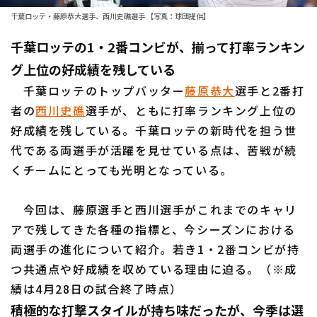
千葉ロッテ・藤原恭大選手、西川史礁選手 【写真：球団提供】
ファーム東地区
選手名鑑トップ
ニュース
千葉ロッテの1・2番コンビが、揃って打率ランキン
ファーム中地区
北海道日本ハムファイターズ
グ上位の好成績を残している
ファーム西地区
東北楽天ゴールデンイーグルス
千葉ロッテのトップバッター
藤原恭大
選手と2番打
交流戦
者の
西川史礁
選手が、ともに打率ランキング上位の
埼玉西武ライオンズ
好成績を残している。千葉ロッテの新時代を担う世
設定
代である両選手が活躍を見せている点は、苦戦が続
千葉ロッテマリーンズ
くチームにとっても光明となっている。
オリックス・バファローズ
今回は、藤原選手と西川選手がこれまでのキャリ
福岡ソフトバンクホークス
アで残してきた各種の指標と、今シーズンにおける
両選手の進化について紹介。若き1・2番コンビが持
つ共通点や好成績を収めている理由に迫る。（※成
績は4月28日の試合終了時点）
積極的な打撃スタイルが持ち味だったが、今季は選