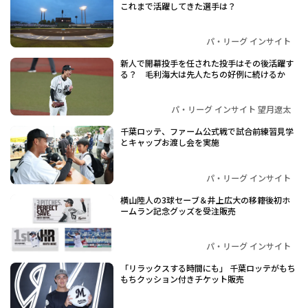
これまで活躍してきた選手は？
パ・リーグ インサイト
新人で開幕投手を任された投手はその後活躍す
る？ 毛利海大は先人たちの好例に続けるか
パ・リーグ インサイト 望月遼太
千葉ロッテ、ファーム公式戦で試合前練習見学
とキャップお渡し会を実施
パ・リーグ インサイト
横山陸人の3球セーブ＆井上広大の移籍後初ホ
ームラン記念グッズを受注販売
パ・リーグ インサイト
「リラックスする時間にも」 千葉ロッテがもち
もちクッション付きチケット販売