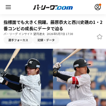
指標面でも大きく飛躍。藤原恭大と西川史礁の1・2
番コンビの成長にデータで迫る
パ・リーグ インサイト 望月遼太
2026年5月7日 17:30
選手フォーカス
記録・データ
無料アカウント登録
ログイン
HOME
動画
日程・結果
順位表･成績
1軍公式戦
選手名鑑