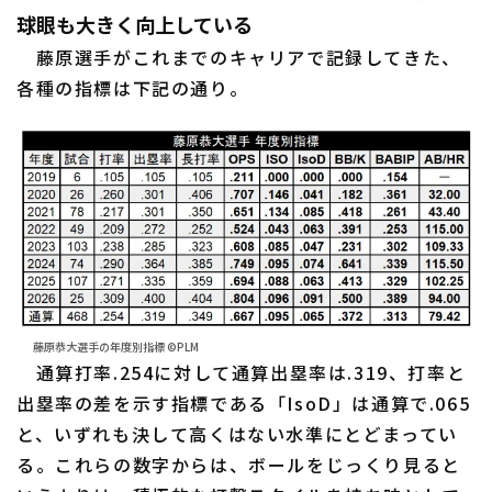
球眼も大きく向上している
藤原選手がこれまでのキャリアで記録してきた、
各種の指標は下記の通り。
利用規約
プライバシーポリシー
運営会社
（別ウィンドウで開く）
よくある質問
特定商取引法の表示
アルバイト募集
（別ウィンドウで開く
藤原恭大選手の年度別指標 ©PLM
通算打率.254に対して通算出塁率は.319、打率と
出塁率の差を示す指標である「IsoD」は通算で.065
と、いずれも決して高くはない水準にとどまってい
る。これらの数字からは、ボールをじっくり見ると