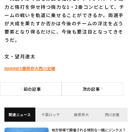
力と強打を併せ持つ強力な1・2番コンビとして、チ
ームの戦いを軌道に乗せることができるか。両選手
が大成を果たすか否かは今後のチームの浮沈を占う
要素となり得るだけに、今後も要注目となってきそ
うだ。
文・望月遼太
MARINES
藤原恭大
西川史礁
前の記事
次の記事
前の記事へ
次の記事へ
関連ニュース
千葉ロッテ
藤原恭大
西川史礁
地方球場で開催される特別な一戦にジンクス？