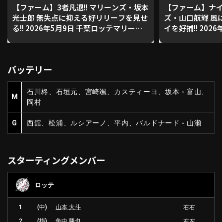
【ファーム】3者凡退!! マリーンズ・坂本
【ファーム】ナイ
光士郎 無失点に抑える好リリーフを見せ
ズ・山口航輝 風
る!! 2026年5月9日 千葉ロッテマリーン
イを好捕!! 202
利用規約
プライバシーポリシー
ズ 対 読売ジャイアンツ
リーンズ 対 読
運営会社
（別ウィンドウで開く）
よくある質問
バッテリー
特定商取引法の表示
アルバイト募集
（別ウィンドウで開く
石川柊、石垣元、宮崎颯、カスティーヨ、坂本 - 富山、
M
岡村
動画を検索（選手・チーム・プレー内容…）
G
西舘、松浦、ルシアーノ、平内、バルドナード - 山瀬
スターティングメンバー
ロッテ
1
(中)
山本 大斗
右右
2
(指)
角中 勝也
右左