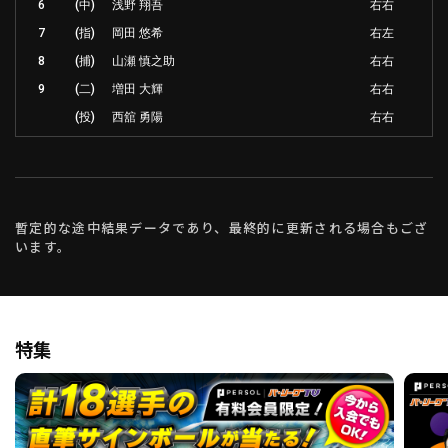
6
(中)
浅野 翔吾
右右
7
(指)
岡田 悠希
右左
8
(捕)
山瀬 慎之助
右右
9
(二)
増田 大輝
右右
(投)
西舘 勇陽
右右
暫定的な途中結果データであり、最終的に更新される場合もござ
います。
特集