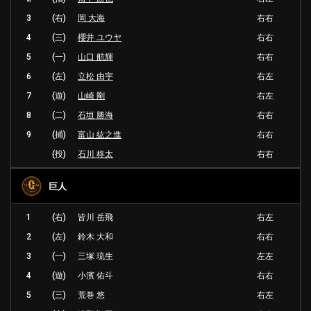
3
(右)
岡 大海
右右
4
(三)
櫻井 ユウヤ
右右
5
(一)
山口 航輝
右右
6
(左)
立松 由宇
右左
7
(遊)
山崎 剛
右左
8
(二)
石垣 勝海
右右
9
(捕)
富山 紘之進
右右
(投)
石川 柊太
右右
巨人
1
(右)
皆川 岳飛
右左
2
(左)
鈴木 大和
右右
3
(一)
三塚 琉生
左左
4
(遊)
小濱 佑斗
右右
5
(三)
荒巻 悠
右左