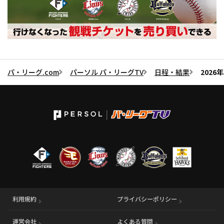
パ・リーグ.com
パーソル パ・リーグTV
日程・結果
2026
利用規約
プライバシーポリシー
運営会社
（別ウィンドウで開く）
よくある質問