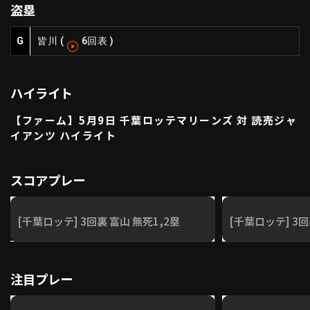
盗塁
ファーム東地区
選手名鑑トップ
ニュース
北海道日本ハムファイターズ
G
皆川
(
6回表
)
ファーム中地区
東北楽天ゴールデンイーグルス
ファーム西地区
埼玉西武ライオンズ
ハイライト
千葉ロッテマリーンズ
設定
交流戦
オリックス・バファローズ
【ファーム】5月9日 千葉ロッテマリーンズ 対 読売ジャ
福岡ソフトバンクホークス
イアンツ ハイライト
スコアプレー
[千葉ロッテ] 3回裏 富山 無死1,2塁
[千葉ロッテ] 3回
注目プレー