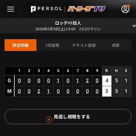
ロッテ
巨人
VS
2026年5月9日(土)14:00 ZOZOマリン
試合詳細
1球速報
テキスト速報
成績
無料アカウント登録
ログイン
HOME
1
2
3
4
5
6
7
8
9
R
H
E
G
0
0
0
0
1
0
1
2
0
4
5
1
動画
M
0
0
2
1
0
0
0
0
0
3
5
1
日程･結果
見逃し視聴をする
順位表･成績
1軍公式戦
選手名鑑