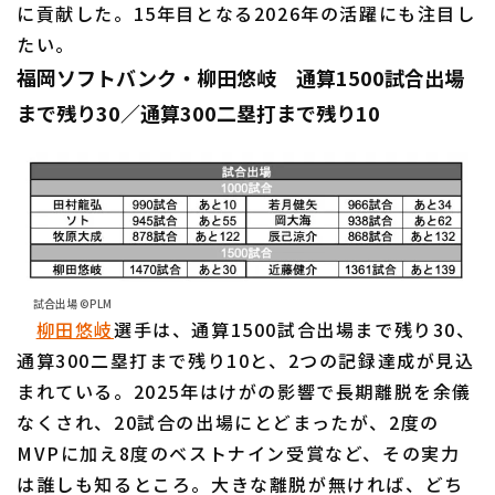
に貢献した。15年目となる2026年の活躍にも注目し
たい。
福岡ソフトバンク・柳田悠岐 通算1500試合出場
まで残り30／通算300二塁打まで残り10
試合出場 ©PLM
柳田悠岐
選手は、通算1500試合出場まで残り30、
通算300二塁打まで残り10と、2つの記録達成が見込
まれている。2025年はけがの影響で長期離脱を余儀
なくされ、20試合の出場にとどまったが、2度の
MVPに加え8度のベストナイン受賞など、その実力
は誰しも知るところ。大きな離脱が無ければ、どち