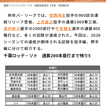
ファーム東地区
選手名鑑トップ
福岡ソフトバンクホークス・柳田悠岐選手【写真：球団提供】
ニュース
ファーム中地区
昨年パ・リーグでは、
北海道日本ハムファイターズ
宮西尚生
投手の900試合連
ファーム西地区
続リリーフ登板、
上沢直之
投手の通算1000奪三振、
東北楽天ゴールデンイーグルス
浅村栄斗
選手の2000安打や
今宮健太
選手の通算400
交流戦
犠打など、多くの記録が達成された。今回は、2026
埼玉西武ライオンズ
設定
シーズンでの達成が期待される記録を投手編、野手
千葉ロッテマリーンズ
編に分けて紹介する。
千葉ロッテ・ソト 通算200本塁打まで残り5
オリックス・バファローズ
福岡ソフトバンクホークス