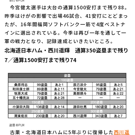
安打 ©PLM
今宮健太選手は大台の通算1500安打まで残り88。
昨季はけがの影響で出場46試合、41安打にとどまっ
たが、16年間福岡ソフトバンク一筋で4度ベストナ
インに選出されている。今季は再び一年を通して一
軍の戦力となり、記録達成といきたいところ。
北海道日本ハム・西川遥輝 通算350盗塁まで残り
7／通算1500安打まで残り74
盗塁 ©PLM
古巣・北海道日本ハムに5年ぶりに復帰した
西川遥