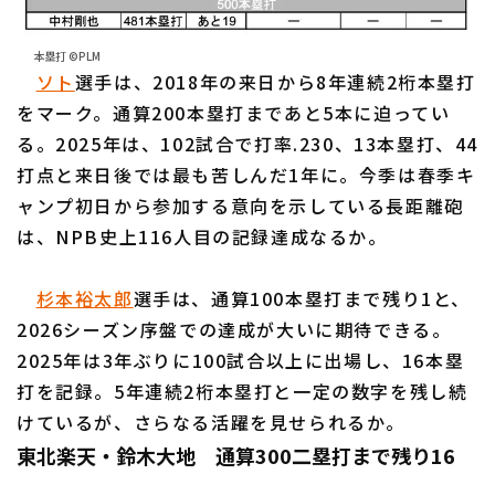
本塁打 ©PLM
ソト
選手は、2018年の来日から8年連続2桁本塁打
利用規約
プライバシーポリシー
をマーク。通算200本塁打まであと5本に迫ってい
る。2025年は、102試合で打率.230、13本塁打、44
運営会社
（別ウィンドウで開く）
よくある質問
打点と来日後では最も苦しんだ1年に。今季は春季キ
特定商取引法の表示
アルバイト募集
（別ウィンドウで開く
ャンプ初日から参加する意向を示している長距離砲
は、NPB史上116人目の記録達成なるか。
杉本裕太郎
選手は、通算100本塁打まで残り1と、
2026シーズン序盤での達成が大いに期待できる。
2025年は3年ぶりに100試合以上に出場し、16本塁
打を記録。5年連続2桁本塁打と一定の数字を残し続
けているが、さらなる活躍を見せられるか。
東北楽天・鈴木大地 通算300二塁打まで残り16