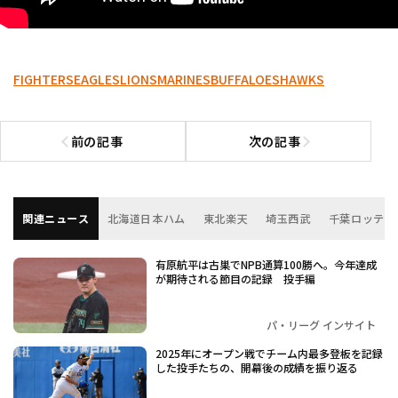
FIGHTERS
EAGLES
LIONS
MARINES
BUFFALOES
HAWKS
前の記事
次の記事
前の記事へ
次の記事へ
関連ニュース
北海道日本ハム
東北楽天
埼玉西武
千葉ロッテ
有原航平は古巣でNPB通算100勝へ。今年達成
が期待される節目の記録 投手編
パ・リーグ インサイト
2025年にオープン戦でチーム内最多登板を記録
した投手たちの、開幕後の成績を振り返る