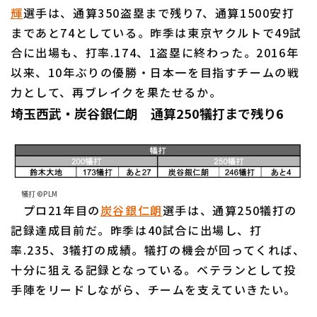
輝
選手は、通算350盗塁まで残り7、通算1500安打
まであと74としている。昨季は東京ヤクルトで49試
合に出場も、打率.174、1盗塁に終わった。2016年
以来、10年ぶりの優勝・日本一を目指すチームの戦
力として、再ブレイクを果たせるか。
埼玉西武・炭谷銀仁朗 通算250犠打まで残り6
犠打 ©PLM
プロ21年目の
炭谷銀仁朗
選手は、通算250犠打の
記録達成目前だ。昨季は40試合に出場し、打
率.235、3犠打の成績。犠打の機会が回ってくれば、
十分に狙える記録となっている。ベテランとして投
手陣をリードしながら、チームを支えていきたい。