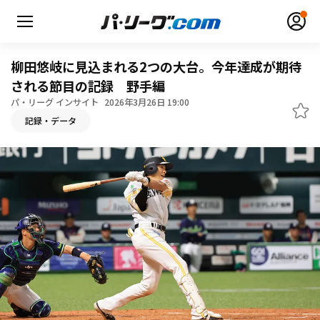
柳田悠岐に見込まれる2つの大台。今年達成が期待
される節目の記録 野手編
パ・リーグ インサイト
2026年3月26日 19:00
無料アカウント登録
ログイン
記録・データ
HOME
動画
日程・結果
順位表･成績
1軍公式戦
選手名鑑