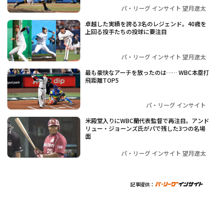
パ・リーグ インサイト 望月遼太
卓越した実績を誇る3名のレジェンド。40歳を
上回る投手たちの投球に要注目
パ・リーグ インサイト 望月遼太
最も豪快なアーチを放ったのは…… WBC本塁打
飛距離TOP5
パ・リーグ インサイト
米殿堂入りにWBC蘭代表監督で再注目。アンド
リュー・ジョーンズ氏がパで残した3つの名場
面
パ・リーグ インサイト 望月遼太
記事提供：