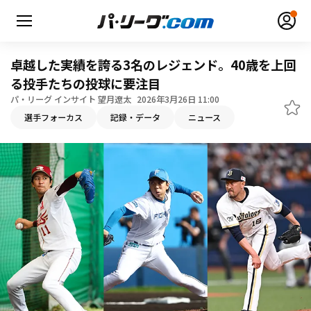
卓越した実績を誇る3名のレジェンド。40歳を上回
る投手たちの投球に要注目
パ・リーグ インサイト 望月遼太
2026年3月26日 11:00
選手フォーカス
記録・データ
ニュース
無料アカウント登録
ログイン
HOME
動画
日程・結果
順位表･成績
1軍公式戦
選手名鑑