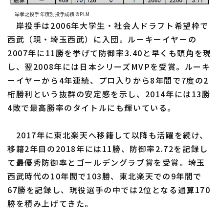
岸孝之投手 年度別投手成績 ©PLM
岸投手は2006年大学生・社会人ドラフト希望枠で
西武（現・埼玉西武）に入団。ルーキーイヤーの
2007年に11勝を挙げて防御率3.40と早くも頭角を現
し、翌2008年には日本シリーズMVPを受賞。ルーキ
ーイヤーから4年連続、プロ入りから8年間で7度の2
桁勝利という抜群の安定感を示し、2014年には13勝
4敗で最高勝率のタイトルにも輝いている。
2017年に東北楽天へ移籍して以降も活躍を続け、
移籍2年目の2018年には11勝、防御率2.72を記録し
て最優秀防御率とゴールデングラブ賞を受賞。埼玉
西武時代の10年間で103勝、東北楽天での9年間で
67勝を記録し、現役選手の中では2位となる通算170
勝を積み上げてきた。