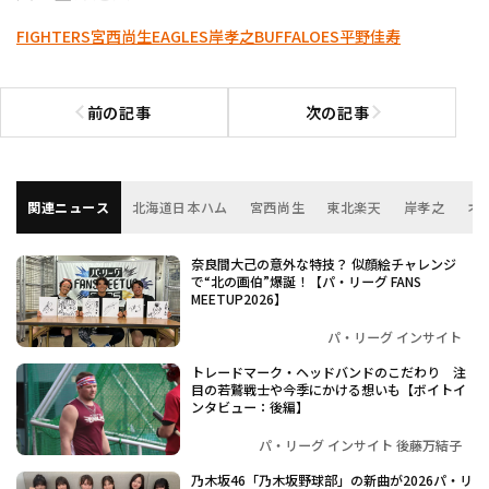
FIGHTERS
宮西尚生
EAGLES
岸孝之
BUFFALOES
平野佳寿
前の記事
次の記事
前の記事へ
次の記事へ
関連ニュース
北海道日本ハム
宮西尚生
東北楽天
岸孝之
オ
奈良間大己の意外な特技？ 似顔絵チャレンジ
で“北の画伯”爆誕！【パ・リーグ FANS
MEETUP2026】
パ・リーグ インサイト
トレードマーク・ヘッドバンドのこだわり 注
目の若鷲戦士や今季にかける想いも【ボイトイ
ンタビュー：後編】
パ・リーグ インサイト 後藤万結子
乃木坂46「乃木坂野球部」の新曲が2026パ・リ