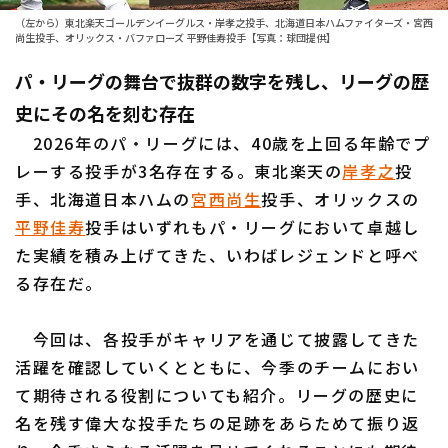
（左から）東北楽天ゴールデンイーグルス・岸孝之投手、北海道日本ハムファイターズ・宮西
ファーム東地区
選手名鑑トップ
尚生投手、オリックス・バファローズ 平野佳寿投手【写真：球団提供】
ニュース
ファーム中地区
パ・リーグの舞台で抜群の数字を残し、リーグの歴
北海道日本ハムファイターズ
ファーム西地区
史にその名を刻む存在
東北楽天ゴールデンイーグルス
2026年のパ・リーグには、40歳を上回る年齢でプ
交流戦
レーする投手が3名存在する。東北楽天の
埼玉西武ライオンズ
岸孝之
投
設定
手、北海道日本ハムの
宮西尚生
投手、オリックスの
千葉ロッテマリーンズ
平野佳寿
投手はいずれもパ・リーグにおいて卓越し
た実績を積み上げてきた、いわばレジェンドと呼べ
オリックス・バファローズ
る存在だ。
福岡ソフトバンクホークス
今回は、各投手がキャリアを通じて披露してきた
活躍を確認していくとともに、今季のチームにおい
て期待される役割についても紹介。リーグの歴史に
名を残す偉大な投手たちの足跡をあらためて振り返