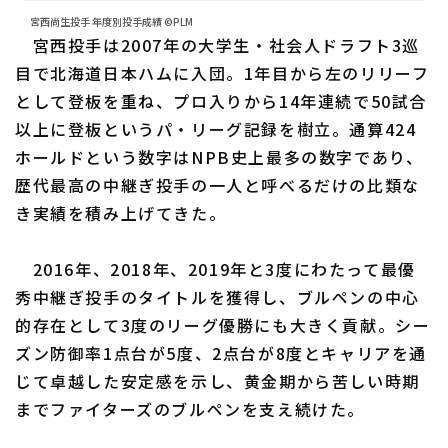
宮西尚生投手 年度別投手成績 ©PLM
宮西投手は2007年の大学生・社会人ドラフト3巡
目で北海道日本ハムに入団。1年目から左のリリーフ
として登板を重ね、プロ入りから14年連続で50試合
以上に登板というパ・リーグ記録を樹立。通算424
ホールドという数字はNPB史上最多の数字であり、
歴代最高の中継ぎ投手の一人と呼べるだけの比類な
き実績を積み上げてきた。
2016年、2018年、2019年と3度にわたって最優
秀中継ぎ投手のタイトルを獲得し、ブルペンの中心
的存在として3度のリーグ優勝にも大きく貢献。シー
ズン防御率1点台が5度、2点台が8度とキャリアを通
じて卓越した安定感を示し、黄金期から苦しい時期
までファイターズのブルペンを支え続けた。