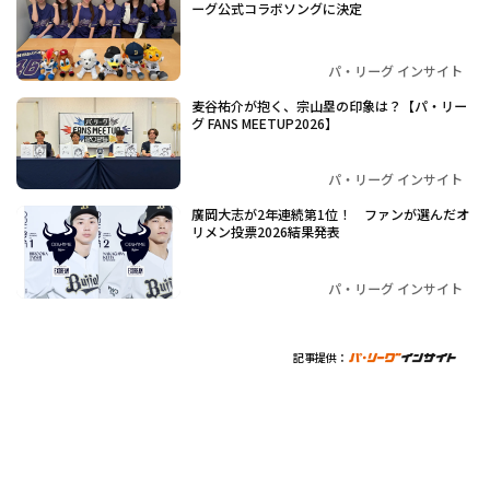
ーグ公式コラボソングに決定
パ・リーグ インサイト
麦谷祐介が抱く、宗山塁の印象は？【パ・リー
グ FANS MEETUP2026】
パ・リーグ インサイト
廣岡大志が2年連続第1位！ ファンが選んだオ
リメン投票2026結果発表
パ・リーグ インサイト
記事提供：