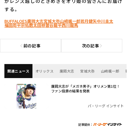
がレンズ越しのときめきをオリ姫の皆さんにお届け
する。
BUFFALOES
廣岡大志
宮城大弥
山崎颯一郎
若月健矢
中川圭太
福田周平
宗佑磨
太田椋
曽谷龍平
西川龍馬
前の記事
次の記事
前の記事へ
次の記事へ
関連ニュース
オリックス
廣岡大志
宮城大弥
山崎颯一郎
若
廣岡大志が「メガネ男子」オリメン第1位！
ファン投票の結果を発表
パ・リーグ インサイト
記事提供：