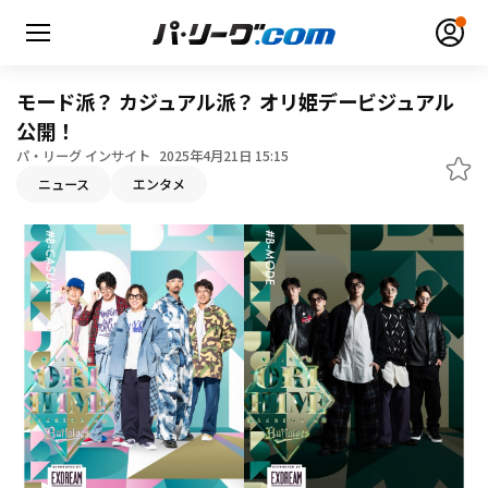
モード派？ カジュアル派？ オリ姫デービジュアル
公開！
パ・リーグ インサイト
2025年4月21日 15:15
ニュース
エンタメ
無料アカウント登録
ログイン
HOME
動画
日程・結果
順位表･成績
1軍公式戦
選手名鑑