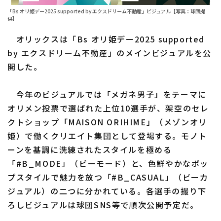
「Bs オリ姫デー2025 supported by エクスドリーム不動産」ビジュアル【写真：球団提
ファーム東地区
選手名鑑トップ
供】
ニュース
ファーム中地区
オリックスは「Bs オリ姫デー2025 supported
北海道日本ハムファイターズ
by エクスドリーム不動産」のメインビジュアルを公
ファーム西地区
東北楽天ゴールデンイーグルス
開した。
交流戦
埼玉西武ライオンズ
今年のビジュアルでは「メガネ男子」をテーマに
設定
千葉ロッテマリーンズ
オリメン投票で選ばれた上位10選手が、架空のセレ
クトショップ「MAISON ORIHIME」（メゾンオリ
オリックス・バファローズ
姫）で働くクリエイト集団として登場する。モノト
ーンを基調に洗練されたスタイルを極める
福岡ソフトバンクホークス
「#B_MODE」（ビーモード）と、色鮮やかなポッ
プスタイルで魅力を放つ「#B_CASUAL」（ビーカ
ジュアル）の二つに分かれている。各選手の撮り下
ろしビジュアルは球団SNS等で順次公開予定だ。