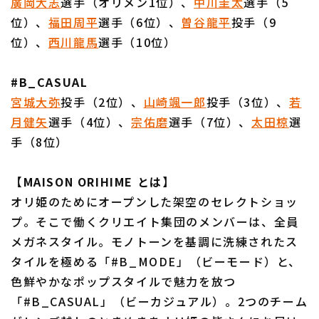
廣岡大志
選手（オリメン1位）、
中川圭太
選手（5
位）、
福田周平
選手（6位）、
曽谷龍平
投手（9
位）、
西川龍馬
選手（10位）
#B_CASUAL
宮城大弥
投手（2位）、
山崎颯一郎
投手（3位）、
若
月健矢
選手（4位）、
宗佑磨
選手（7位）、
太田椋
選
手（8位）
【MAISON ORIHIME とは】
オリ姫のためにオープンした架空のセレクトショッ
プ。そこで働くクリエイト集団のメンバーは、全員
メガネスタイル。モノトーンを基調に洗練されたス
タイルを極める「#B_MODE」（ビーモード）と、
色鮮やかなポップスタイルで魅力を放つ
「#B_CASUAL」（ビーカジュアル）。2つのチーム