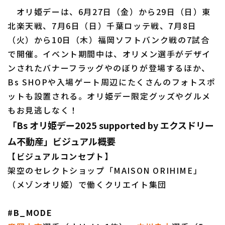
オリ姫デーは、6月27日（金）から29日（日）東
北楽天戦、7月6日（日）千葉ロッテ戦、7月8日
（火）から10日（木）福岡ソフトバンク戦の7試合
で開催。イベント期間中は、オリメン選手がデザイ
ンされたバナーフラッグやのぼりが登場するほか、
利用規約
プライバシーポリシー
Bs SHOPや入場ゲート周辺にたくさんのフォトスポ
ットも設置される。オリ姫デー限定グッズやグルメ
運営会社
（別ウィンドウで開く）
よくある質問
もお見逃しなく！
特定商取引法の表示
アルバイト募集
（別ウィンドウで開く
「Bs オリ姫デー2025 supported by エクスドリー
ム不動産」ビジュアル概要
【ビジュアルコンセプト】
架空のセレクトショップ「MAISON ORIHIME」
（メゾンオリ姫）で働くクリエイト集団
#B_MODE