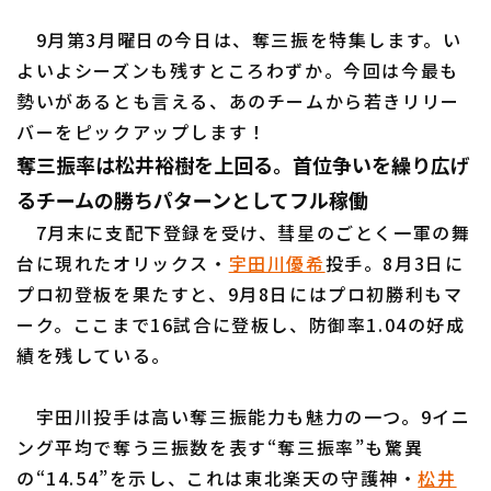
9月第3月曜日の今日は、奪三振を特集します。い
よいよシーズンも残すところわずか。今回は今最も
利用規約
プライバシーポリシー
勢いがあるとも言える、あのチームから若きリリー
バーをピックアップします！
運営会社
（別ウィンドウで開く）
よくある質問
奪三振率は松井裕樹を上回る。首位争いを繰り広げ
るチームの勝ちパターンとしてフル稼働
特定商取引法の表示
アルバイト募集
（別ウィンドウで開く
7月末に支配下登録を受け、彗星のごとく一軍の舞
台に現れたオリックス・
宇田川優希
投手。8月3日に
プロ初登板を果たすと、9月8日にはプロ初勝利もマ
ーク。ここまで16試合に登板し、防御率1.04の好成
績を残している。
宇田川投手は高い奪三振能力も魅力の一つ。9イニ
ング平均で奪う三振数を表す“奪三振率”も驚異
の“14.54”を示し、これは東北楽天の守護神・
松井