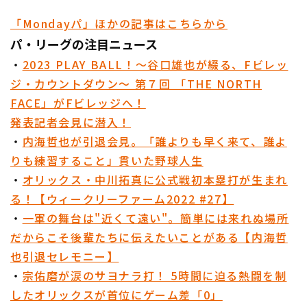
「Mondayパ」ほかの記事はこちらから
パ・リーグの注目ニュース
・
2023 PLAY BALL！～谷口雄也が綴る、Fビレッ
ジ・カウントダウン～ 第７回 「THE NORTH
FACE」がFビレッジへ！
発表記者会見に潜入！
・
内海哲也が引退会見。「誰よりも早く来て、誰よ
りも練習すること」貫いた野球人生
・
オリックス・中川拓真に公式戦初本塁打が生まれ
る！【ウィークリーファーム2022 #27】
・
一軍の舞台は"近くて遠い"。簡単には来れぬ場所
だからこそ後輩たちに伝えたいことがある【内海哲
也引退セレモニー】
・
宗佑磨が涙のサヨナラ打！ 5時間に迫る熱闘を制
したオリックスが首位にゲーム差「0」