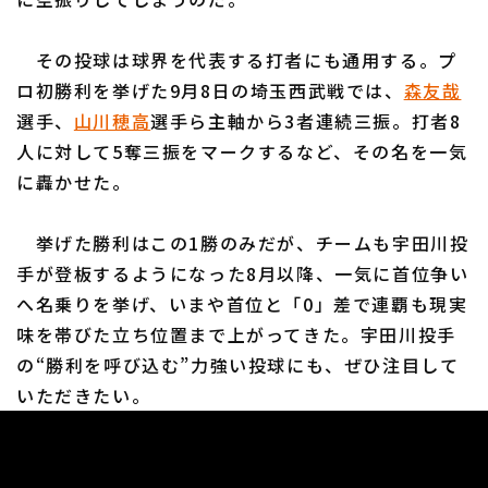
その投球は球界を代表する打者にも通用する。プ
ロ初勝利を挙げた9月8日の埼玉西武戦では、
森友哉
選手、
山川穂高
選手ら主軸から3者連続三振。打者8
人に対して5奪三振をマークするなど、その名を一気
に轟かせた。
挙げた勝利はこの1勝のみだが、チームも宇田川投
手が登板するようになった8月以降、一気に首位争い
へ名乗りを挙げ、いまや首位と「0」差で連覇も現実
味を帯びた立ち位置まで上がってきた。宇田川投手
の“勝利を呼び込む”力強い投球にも、ぜひ注目して
いただきたい。