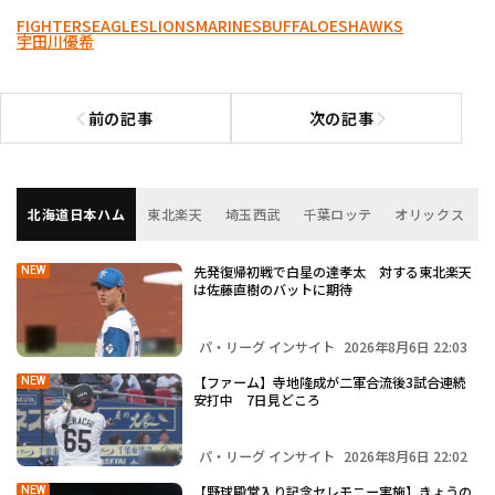
FIGHTERS
EAGLES
LIONS
MARINES
BUFFALOES
HAWKS
宇田川優希
前の記事
次の記事
前の記事へ
次の記事へ
北海道日本ハム
東北楽天
埼玉西武
千葉ロッテ
オリックス
先発復帰初戦で白星の達孝太 対する東北楽天
NEW
は佐藤直樹のバットに期待
パ・リーグ インサイト
2026年8月6日 22:03
【ファーム】寺地隆成が二軍合流後3試合連続
NEW
安打中 7日見どころ
パ・リーグ インサイト
2026年8月6日 22:02
【野球殿堂入り記念セレモニー実施】きょうの
NEW