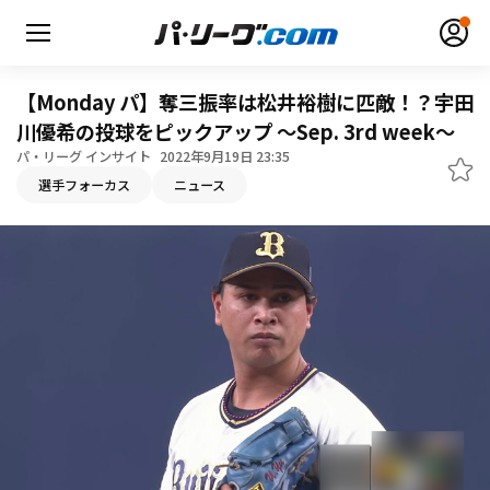
【Monday パ】奪三振率は松井裕樹に匹敵！？宇田
川優希の投球をピックアップ 〜Sep. 3rd week〜
パ・リーグ インサイト
2022年9月19日 23:35
無料アカウント登録
ログイン
選手フォーカス
ニュース
HOME
動画
日程・結果
順位表･成績
1軍公式戦
選手名鑑