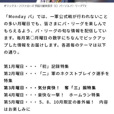
ファーム東地区
選手名鑑トップ
オリックス・バファローズ 宇田川優希投手（C）パーソル パ・リーグTV
ニュース
ファーム中地区
「Monday パ」では、一軍公式戦が行われないこと
北海道日本ハムファイターズ
ファーム西地区
の多い月曜日でも、皆さまにパ・リーグを楽しんで
東北楽天ゴールデンイーグルス
もらえるよう、パ・リーグの旬な情報を配信してい
交流戦
ます。毎月第○月曜日の数字にちなんでピックアッ
埼玉西武ライオンズ
設定
プした情報をお届けします。各週毎のテーマは以下
千葉ロッテマリーンズ
の通り。
オリックス・バファローズ
第1月曜日・・・「初」記録特集
福岡ソフトバンクホークス
第2月曜日・・・「二」軍のネクストブレイク選手を
特集
第3月曜日・・・気分爽快！ 奪「三」振特集
第4月曜日・・・豪快な一撃！ ホームラン特集
第5月曜日・・・ 5、8、10月限定の番外編！ 内容
はお楽しみに