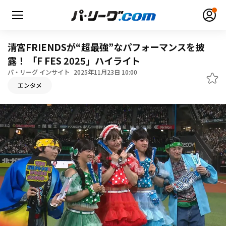
清宮FRIENDSが“超最強”なパフォーマンスを披
露！ 「F FES 2025」ハイライト
パ・リーグ インサイト
2025年11月23日 10:00
無料アカウント登録
ログイン
エンタメ
HOME
動画
日程・結果
順位表･成績
1軍公式戦
選手名鑑