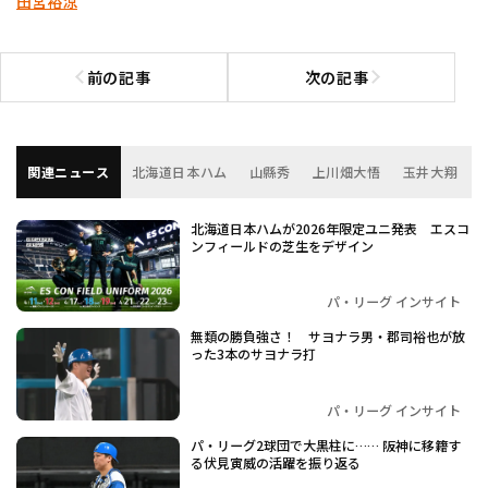
田宮裕涼
前の記事
次の記事
前の記事へ
次の記事へ
関連ニュース
北海道日本ハム
山縣秀
上川畑大悟
玉井大翔
北海道日本ハムが2026年限定ユニ発表 エスコ
ンフィールドの芝生をデザイン
パ・リーグ インサイト
無類の勝負強さ！ サヨナラ男・郡司裕也が放
った3本のサヨナラ打
パ・リーグ インサイト
パ・リーグ2球団で大黒柱に…… 阪神に移籍す
る伏見寅威の活躍を振り返る