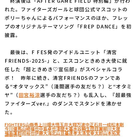
終演後は「AFTER GAME FIELD 特別編」が行わ
れた。ファイターズガールと球団公式マスコットの
ポリーちゃんによるパフォーマンスのほか、フレッ
プのオリジナルテーマソング「FREP DANCE」を初
披露。
最後は、F FES発のアイドルユニット「清宮
FRIENDS-2025-」と、エスコンときめき大使に就
任した「超ときめき♡宣伝部」がスペシャルコラ
ボ！ 昨年に続き、清宮FRIENDSのファンであ
る“オタマックス”（淺間選手の友だち？）と“オタミ
ヤ”（
田宮裕涼
選手の友だち？）も乱入し、『超最強
ファイターズver.』のダンスでスタンドを沸かせ
た。
FIGHTERS
山縣秀
上川畑大悟
玉井大翔
万波中正
石井一成
松本剛
今川優馬
山崎福也
中島卓也
淺間大基
水谷瞬
生田目翼
柳川大晟
福島蓮
郡司裕也
伊藤大海
北山亘基
達孝太
清宮幸太郎
山本拓実