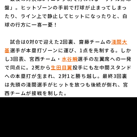
盤」。ヒットゾーンの手前で打球が止まってしまっ
たり、ライン上で静止してヒットになったりと、白
球の行方に一喜一憂！
試合は0対0で迎えた2回裏、齋藤チームの
淺間大
基
選手が本塁打ゾーンに運び、1点を先制する。しか
し3回表、宮西チーム・
水谷瞬
選手の左翼席への一発
で同点に。2死から
生田目翼
投手にも左中間スタンド
への本塁打が生まれ、2対1と勝ち越し。最終3回裏
は先頭の淺間選手がヒットを放つも後続が倒れ、宮
西チームが接戦を制した。