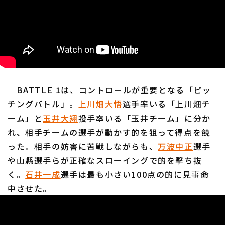
利用規約
プライバシーポリシー
運営会社
（別ウィンドウで開く）
よくある質問
BATTLE 1は、コントロールが重要となる「ピッ
特定商取引法の表示
アルバイト募集
（別ウィンドウで開く
チングバトル」。
上川畑大悟
選手率いる「上川畑チ
ーム」と
玉井大翔
投手率いる「玉井チーム」に分か
れ、相手チームの選手が動かす的を狙って得点を競
った。相手の妨害に苦戦しながらも、
万波中正
選手
や山縣選手らが正確なスローイングで的を撃ち抜
く。
石井一成
選手は最も小さい100点の的に見事命
中させた。