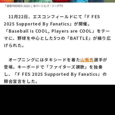
ファーム東地区
選手名鑑トップ
「清宮FRIENDS-2025-」©パーソル パ・リーグTV
ニュース
ファーム中地区
11月22日、エスコンフィールドにて『F FES
北海道日本ハムファイターズ
ファーム西地区
2025 Supported By Fanatics』が開催。
東北楽天ゴールデンイーグルス
「Baseball is COOL, Players are COOL」をテー
交流戦
マに、野球を中心とした5つの「BATTLE」が繰り広
埼玉西武ライオンズ
設定
げられた。
千葉ロッテマリーンズ
オープニングにはタキシードを着た
山縣秀
選手が
オリックス・バファローズ
登場。キーボードで「ファイターズ讃歌」を独奏
福岡ソフトバンクホークス
し、『F FES 2025 Supported By Fanatics』の
開会宣言をした。