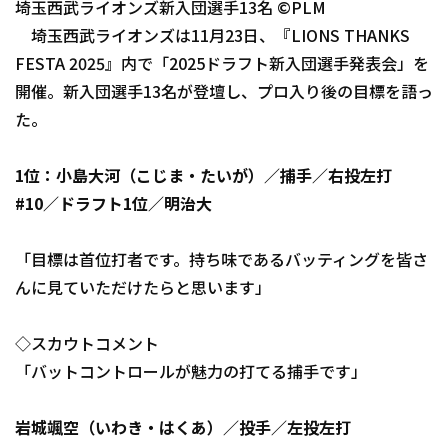
埼玉西武ライオンズ新入団選手13名 ©PLM
ファーム東地区
選手名鑑トップ
ニュース
埼玉西武ライオンズは11月23日、『LIONS THANKS
ファーム中地区
FESTA 2025』内で「2025ドラフト新入団選手発表会」を
北海道日本ハムファイターズ
ファーム西地区
開催。新入団選手13名が登壇し、プロ入り後の目標を語っ
東北楽天ゴールデンイーグルス
た。
交流戦
埼玉西武ライオンズ
1位：小島大河（こじま・たいが）／捕手／右投左打
千葉ロッテマリーンズ
#10／ドラフト1位／明治大
設定
オリックス・バファローズ
「目標は首位打者です。持ち味であるバッティングを皆さ
福岡ソフトバンクホークス
んに見ていただけたらと思います」
◇スカウトコメント
「バットコントロールが魅力の打てる捕手です」
岩城颯空（いわき・はくあ）／投手／左投左打