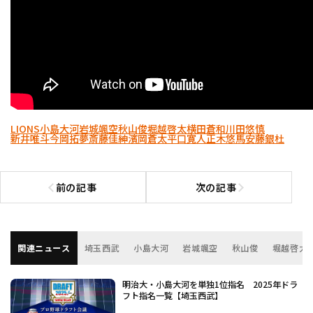
LIONS
小島大河
岩城颯空
秋山俊
堀越啓太
横田蒼和
川田悠慎
新井唯斗
今岡拓夢
斎藤佳紳
濱岡蒼太
平口寛人
正木悠馬
安藤銀杜
前の記事
次の記事
前の記事へ
次の記事へ
関連ニュース
埼玉西武
小島大河
岩城颯空
秋山俊
堀越啓太
明治大・小島大河を単独1位指名 2025年ドラ
フト指名一覧【埼玉西武】