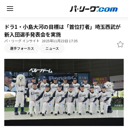
ドラ1・小島大河の目標は「首位打者」埼玉西武が
新入団選手発表会を実施
パ・リーグ インサイト
2025年11月23日 17:35
無料アカウント登録
選手フォーカス
ニュース
HOME
動画
日程・結果
順位表･成績
1軍公式戦
選手名鑑