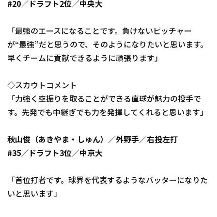
#20／ドラフト2位／中央大
「最強のエースになることです。負けないピッチャー
が“最強”だと思うので、そのようになりたいと思います。
早くチームに貢献できるように頑張ります」
利用規約
プライバシーポリシ
運営会社
（別ウィンドウで開く）
よくある質問
◇スカウトコメント
「力強く空振りを取ることができる直球が魅力の投手で
特定商取引法の表示
アルバイト募集
（別
す。先発でも中継ぎでも力を発揮してくれると思います」
秋山俊（あきやま・しゅん）／外野手／右投左打
#35／ドラフト3位／中京大
「首位打者です。球界を代表するようなバッターになりた
いと思います」