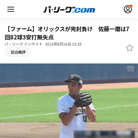
【ファーム】オリックスが完封負け 佐藤一磨は7
回82球3安打無失点
パ・リーグ インサイト
2023年8月16日 15:35
無料アカウント登録
ログイン
試合戦評
HOME
動画
日程・結果
順位表･成績
1軍公式戦
選手名鑑