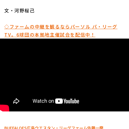
文・河野桜己
◇ファームの中継を観るならパーソル パ・リーグ
TV。6球団の本拠地主催試合を配信中！
BUFFALOES
広島
ウエスタン・リーグ
ファーム
佐藤一磨