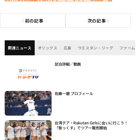
前の記事
次の記事
前の記事へ
次の記事へ
関連ニュース
オリックス
広島
ウエスタン・リーグ
ファーム
試合詳細／動画
佐藤一磨 プロフィール
台湾チア・Rakuten Girlsに会いに行こう！
「旅っくす」でツアー販売開始