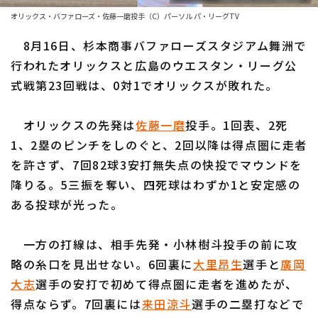
ファーム東地区
選手名鑑トップ
オリックス・バファローズ・佐藤一磨投手（C）パーソル パ・リーグTV
ニュース
ファーム中地区
8月16日、杉本商事バファローズスタジアム舞洲で
北海道日本ハムファイターズ
ファーム西地区
行われたオリックスと広島のウエスタン・リーグ公
東北楽天ゴールデンイーグルス
式戦第23回戦は、0対1でオリックスが敗れた。
交流戦
埼玉西武ライオンズ
設定
オリックスの先発は
佐藤一磨
投手。1回表、2死
千葉ロッテマリーンズ
1、2塁のピンチをしのぐと、2回以降は得点圏に走者
を許さず、7回82球3安打無失点の快投でマウンドを
オリックス・バファローズ
降りる。5三振を奪い、四死球はわずか1と安定感の
福岡ソフトバンクホークス
ある投球が光った。
一方の打線は、相手先発・小林樹斗投手の前に攻
略の糸口を見出せない。6回裏に
大里昂生
選手と
廣岡
大志
選手の安打で初めて得点圏に走者を進めたが、
得点ならず。7回裏には
来田涼斗
選手の二塁打などで