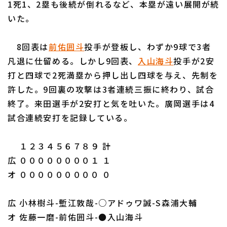
1死1、2塁も後続が倒れるなど、本塁が遠い展開が続
いた。
8回表は
前佑囲斗
投手が登板し、わずか9球で3者
凡退に仕留める。しかし9回表、
入山海斗
投手が2安
利用規約
プライバシーポリシー
打と四球で2死満塁から押し出し四球を与え、先制を
許した。9回裏の攻撃は3者連続三振に終わり、試合
運営会社
（別ウィンドウで開く）
よくある質問
終了。来田選手が2安打と気を吐いた。廣岡選手は4
特定商取引法の表示
アルバイト募集
（別ウィンドウで開く
試合連続安打を記録している。
１２３４５６７８９ 計
広 ００００００００１ １
オ ０００００００００ ０
広 小林樹斗-塹江敦哉-○アドゥワ誠-S森浦大輔
オ 佐藤一磨-前佑囲斗-●入山海斗