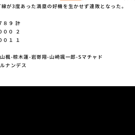
打線が3度あった満塁の好機を生かせず連敗となった。
８９ 計
０００ ２
００１ １
横山楓-椋木蓮-岩嵜翔-山崎颯一郎-Sマチャド
ヘルナンデス