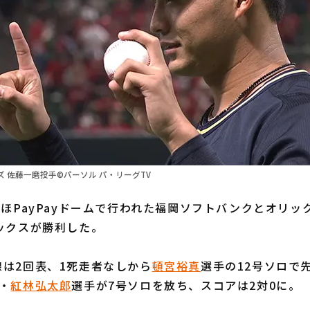
 佐藤一磨投手©パーソル パ・リーグTV
ほPayPayドームで行われた福岡ソフトバンクとオリッ
ックスが勝利した。
は2回表、1死走者なしから
頓宮裕真
選手の12号ソロで
・
紅林弘太郎
選手が7号ソロを放ち、スコアは2対0に。