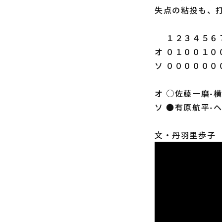
失点の粘投も、
１２３４５６７
オ ０１００１０
ソ ００００００
オ ○佐藤一磨-
ソ ●有原航平-
文・丹羽里歩子