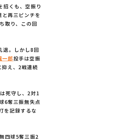
を招くも、空振り
塁と再三ピンチを
打ち取り、この回
凡退。しかし8回
颯一郎
投手は空振
に抑え、2戦連続
は死守し、2対1
球6奪三振無失点
打を記録するな
打無四球5奪三振2