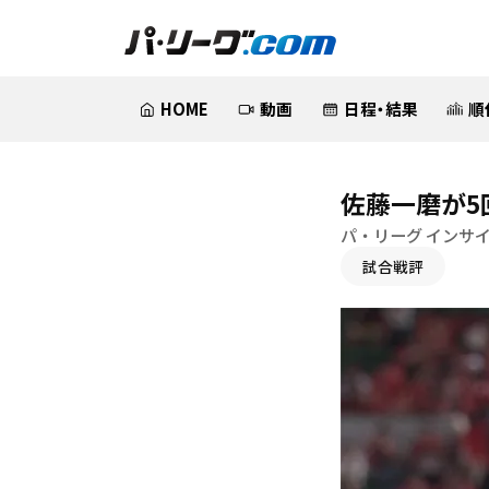
HOME
動画
日程・結果
順
佐藤一磨が5
パ・リーグ インサ
試合戦評