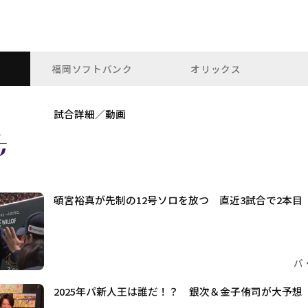
福岡ソフトバンク
オリックス
試合詳細／動画
頓宮裕真が先制の12号ソロを放つ 直近3試合で2本目
パ
2025年パ新人王は誰だ！？ 銀次＆金子侑司が大予想