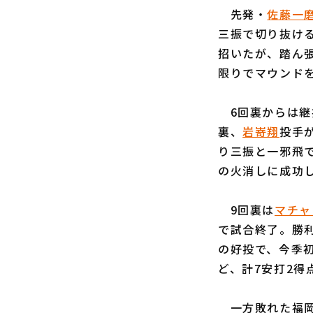
先発・
佐藤一
三振で切り抜ける
招いたが、踏ん
限りでマウンド
6回裏からは継
裏、
岩嵜翔
投手
り三振と一邪飛
の火消しに成功
9回裏は
マチャ
で試合終了。勝利
の好投で、今季
ど、計7安打2得
一方敗れた福岡