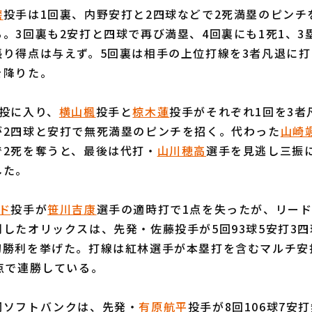
磨
投手は1回裏、内野安打と2四球などで2死満塁のピンチ
。3回裏も2安打と四球で再び満塁、4回裏にも1死1、3
張り得点は与えず。5回裏は相手の上位打線を3者凡退に
を降りた。
投に入り、
横山楓
投手と
椋木蓮
投手がそれぞれ1回を3者
が2四球と安打で無死満塁のピンチを招く。代わった
山崎
で2死を奪うと、最後は代打・
山川穂高
選手を見逃し三振
した。
ド
投手が
笹川吉康
選手の適時打で1点を失ったが、リード
したオリックスは、先発・佐藤投手が5回93球5安打3四
初勝利を挙げた。打線は紅林選手が本塁打を含むマルチ安
点で連勝している。
ソフトバンクは、先発・
有原航平
投手が8回106球7安