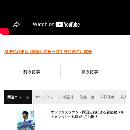
BUFFALOES
川瀬堅斗
佐藤一磨
平野佳寿
若月健矢
前の記事
次の記事
前の記事へ
次の記事へ
関連ニュース
オリックス
川瀬堅斗
佐藤一磨
平野佳寿
若月
オリックスファン・岡田圭右による新感覚ドキ
ュメンタリー映画が1月公開！