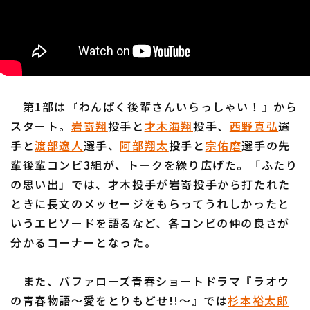
第1部は『わんぱく後輩さんいらっしゃい！』から
スタート。
岩嵜翔
投手と
才木海翔
投手、
西野真弘
選
手と
渡部遼人
選手、
阿部翔太
投手と
宗佑磨
選手の先
輩後輩コンビ3組が、トークを繰り広げた。「ふたり
の思い出」では、才木投手が岩嵜投手から打たれた
ときに長文のメッセージをもらってうれしかったと
いうエピソードを語るなど、各コンビの仲の良さが
分かるコーナーとなった。
また、バファローズ青春ショートドラマ『ラオウ
の青春物語〜愛をとりもどせ!!〜』では
杉本裕太郎