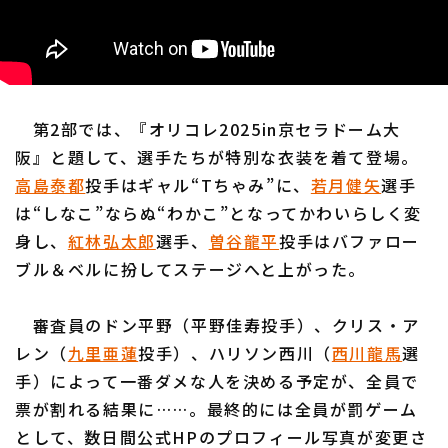
第2部では、『オリコレ2025in京セラドーム大
阪』と題して、選手たちが特別な衣装を着て登場。
高島泰都
投手はギャル“Tちゃみ”に、
若月健矢
選手
は“しなこ”ならぬ“わかこ”となってかわいらしく変
身し、
紅林弘太郎
選手、
曽谷龍平
投手はバファロー
ブル＆ベルに扮してステージへと上がった。
審査員のドン平野（平野佳寿投手）、クリス・ア
レン（
九里亜蓮
投手）、ハリソン西川（
西川龍馬
選
手）によって一番ダメな人を決める予定が、全員で
票が割れる結果に……。最終的には全員が罰ゲーム
として、数日間公式HPのプロフィール写真が変更さ