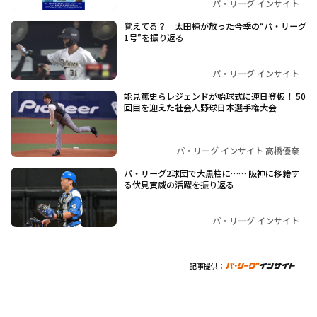
パ・リーグ インサイト
覚えてる？ 太田椋が放った今季の“パ・リーグ
1号”を振り返る
パ・リーグ インサイト
能見篤史らレジェンドが始球式に連日登板！ 50
回目を迎えた社会人野球日本選手権大会
パ・リーグ インサイト 高橋優奈
パ・リーグ2球団で大黒柱に…… 阪神に移籍す
る伏見寅威の活躍を振り返る
パ・リーグ インサイト
記事提供：