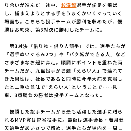
り合いが進んだ。途中、
杉澤龍
選手が俊足を飛ば
し、捕まえようとする手をうまくかいくぐっていく
場面も。こちらも投手チームが勝利を収めたが、優
勝はお約束、第3対決に勝利したチームに。
第3対決『借り物・借り人競争』では、選手たちが
「選手ぬいぐるみ2つ」や「バク転ができる人」など
さまざまなお題に奔走。順調にポイントを重ねた両
チームだが、九里投手がお題「えらい人」で連れて
きた男性は、社長であると同時に今年大病を克服し
たと二重の意味で“えらい人”ということで……見
事、3番勝負の勝者は投手チームとなった。
優勝した投手チームから最も活躍した選手に贈ら
れるMVP賞は曽谷投手に。最後は選手会長・若月健
矢選手があいさつで締め、選手たちが場内を一周し