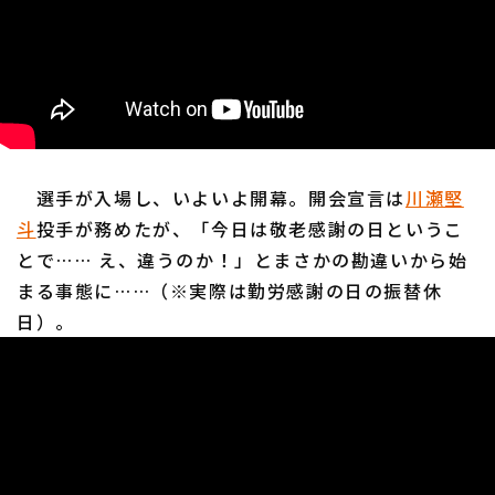
利用規約
プライバシーポリシー
運営会社
（別ウィンドウで開く）
よくある質問
選手が入場し、いよいよ開幕。開会宣言は
川瀬堅
特定商取引法の表示
アルバイト募集
（別ウィンドウで開く
斗
投手が務めたが、「今日は敬老感謝の日というこ
とで…… え、違うのか！」とまさかの勘違いから始
まる事態に……（※実際は勤労感謝の日の振替休
日）。