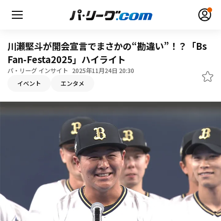
川瀬堅斗が開会宣言でまさかの“勘違い”！？「Bs
Fan-Festa2025」ハイライト
パ・リーグ インサイト
2025年11月24日 20:30
無料アカウント登録
ログイン
イベント
エンタメ
HOME
動画
日程・結果
順位表･成績
1軍公式戦
選手名鑑