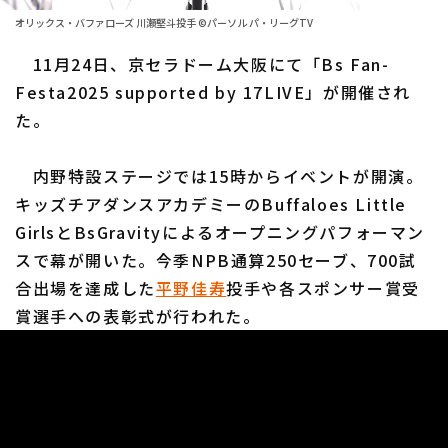
ファーム東地区
選手名鑑トップ
オリックス・バファローズ 川瀬堅斗投手 ©パーソル パ・リーグTV
ニュース
ファーム中地区
11月24日、京セラドーム大阪にて「Bs Fan-
北海道日本ハムファイターズ
ファーム西地区
Festa2025 supported by 17LIVE」が開催され
東北楽天ゴールデンイーグルス
た。
交流戦
埼玉西武ライオンズ
設定
内野特設ステージでは15時からイベントが開演。
千葉ロッテマリーンズ
キッズチアダンスアカデミーのBuffaloes Little
GirlsとBsGravityによるオープニングパフォーマン
オリックス・バファローズ
スで幕が開いた。今季NPB通算250セーブ、700試
福岡ソフトバンクホークス
合出場を達成した
平野佳寿
投手や各スポンサー賞受
賞選手への表彰式が行われた。