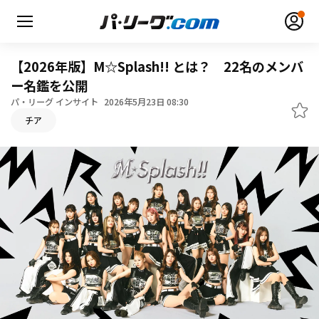
【2026年版】M☆Splash!! とは？ 22名のメンバ
ー名鑑を公開
パ・リーグ インサイト
2026年5月23日 08:30
チア
無料アカウント登録
ログイン
HOME
動画
日程・結果
順位表･成績
1軍公式戦
選手名鑑