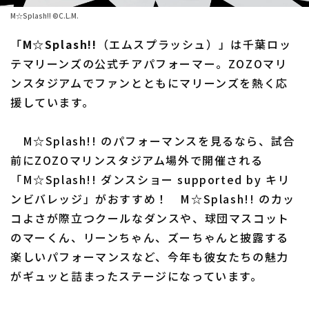
M☆Splash!! ©C.L.M.
ファーム東地区
選手名鑑トップ
ニュース
「
M☆Splash!!
（エムスプラッシュ）」は千葉ロッ
ファーム中地区
北海道日本ハムファイターズ
テマリーンズの公式チアパフォーマー。ZOZOマリ
ファーム西地区
ンスタジアムでファンとともにマリーンズを熱く応
東北楽天ゴールデンイーグルス
援しています。
交流戦
埼玉西武ライオンズ
設定
M☆Splash!! のパフォーマンスを見るなら、試合
千葉ロッテマリーンズ
前にZOZOマリンスタジアム場外で開催される
オリックス・バファローズ
「M☆Splash!! ダンスショー supported by キリ
ンビバレッジ」がおすすめ！ M☆Splash!! のカッ
福岡ソフトバンクホークス
コよさが際立つクールなダンスや、球団マスコット
のマーくん、リーンちゃん、ズーちゃんと披露する
楽しいパフォーマンスなど、今年も彼女たちの魅力
がギュッと詰まったステージになっています。