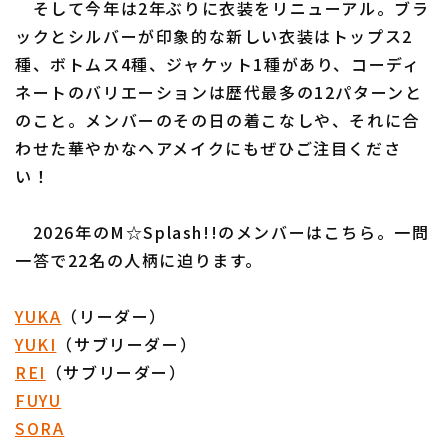
そして今年は2年ぶりに衣装をリニューアル。ブラ
ックとシルバーが印象的な新しい衣装はトップス2
種、ボトムス4種、ジャケット1種があり、コーディ
ネートのバリエーションは歴代最多の12パターンと
のこと。メンバーのその日の着こなしや、それに合
わせた華やかなヘアメイクにもぜひご注目くださ
利用規約
プライバシーポリシー
い！
運営会社
（別ウィンドウで開く）
よくある質問
2026年のM☆Splash!!のメンバーはこちら。一問
特定商取引法の表示
アルバイト募集
（別ウィンドウで開く
一答で22名の人柄に迫ります。
YUKA
（リーダー）
YUKI
（サブリーダー）
REI
（サブリーダー）
FUYU
SORA