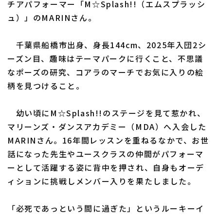
チアパフォーマー「M☆Splash!!（エムスプラッシ
ュ）」のMARINさん。
千葉県船橋市出身、身長144cm、2025年入団2シ
利用規約
プライバシーポリシー
ーズン目、趣味はテーマパークに行くこと、不思議
なポーズの研究、コアラのマーチでお気に入りの絵
運営会社
（別ウィンドウで開く）
よくある質問
柄を見つけること。
特定商取引法の表示
アルバイト募集
（別ウィンドウで開く
幼い頃にM☆Splash!!のステージを見て惹かれ、
マリーンズ・ダンスアカデミー（MDA）へ入会した
MARINさん。16年間レッスンを重ねるなかで、お世
話になった先生やユースクラスの仲間がパフォーマ
ーとして活躍する姿に背中を押され、自身もオーデ
ィションに挑戦しメンバー入りを果たしました。
「必死であっという間に過ぎた」というルーキーイ