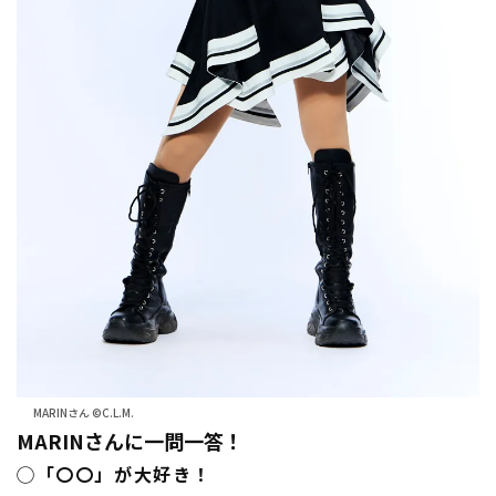
MARINさん ©C.L.M.
MARINさんに一問一答！
◯「〇〇」が大好き！