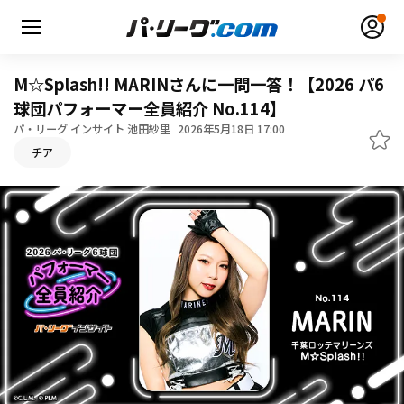
M☆Splash!! MARINさんに一問一答！【2026 パ6
球団パフォーマー全員紹介 No.114】
パ・リーグ インサイト 池田紗里
2026年5月18日 17:00
チア
無料アカウント登録
ログイン
HOME
動画
日程・結果
順位表･成績
1軍公式戦
選手名鑑