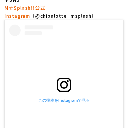
M☆Splash!!公式
Instagram
（@chibalotte_msplash）
この投稿をInstagramで見る