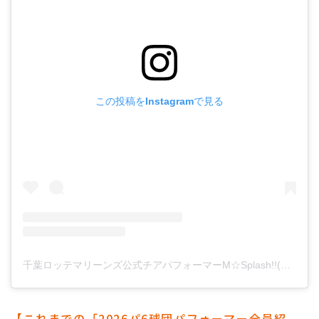
この投稿をInstagramで見る
千葉ロッテマリーンズ公式チアパフォーマーM☆Splash!!(@chibalotte_msplash)がシェアした投稿
【これまでの「2026パ6球団パフォーマー全員紹