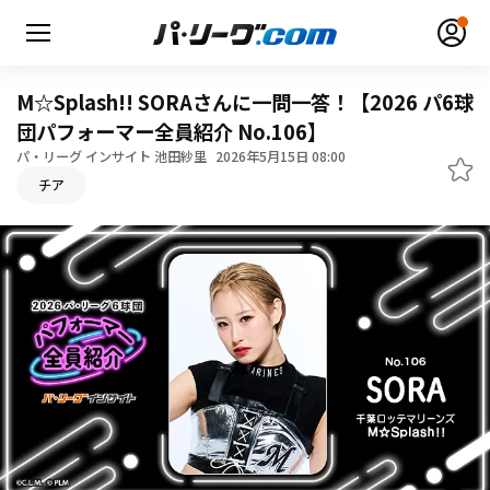
M☆Splash!! SORAさんに一問一答！【2026 パ6球
団パフォーマー全員紹介 No.106】
パ・リーグ インサイト 池田紗里
2026年5月15日 08:00
チア
無料アカウント登録
ログイン
HOME
動画
日程・結果
順位表･成績
1軍公式戦
選手名鑑