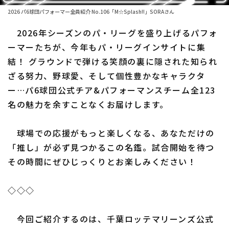
2026 パ6球団パフォーマー全員紹介 No.106「M☆Splash!!」SORAさん
ファーム東地区
選手名鑑トップ
ニュース
2026年シーズンのパ・リーグを盛り上げるパフォ
ファーム中地区
北海道日本ハムファイターズ
ーマーたちが、今年もパ・リーグインサイトに集
ファーム西地区
結！ グラウンドで弾ける笑顔の裏に隠された知られ
東北楽天ゴールデンイーグルス
ざる努力、野球愛、そして個性豊かなキャラクタ
交流戦
埼玉西武ライオンズ
ー…パ6球団公式チア&パフォーマンスチーム全123
設定
名の魅力を余すことなくお届けします。
千葉ロッテマリーンズ
オリックス・バファローズ
球場での応援がもっと楽しくなる、あなただけの
「推し」が必ず見つかるこの名鑑。試合開始を待つ
福岡ソフトバンクホークス
その時間にぜひじっくりとお楽しみください！
◇◇◇
今回ご紹介するのは、千葉ロッテマリーンズ公式