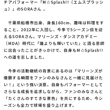
チアパフォーマー「M☆Splash!!（エムスプラッシ
ュ）」のSORAさん 。
千葉県船橋市出身、身長160cm、趣味は料理をす
利用規約
プライバシーポリシー
ること。2022年に入団し、今季で5シーズン目を迎
えるSORAさん。マリーンズ・ダンスアカデミー
運営会社
（別ウィンドウで開く）
よくある質問
（MDA）時代に「誰よりも輝いていた」と語る恩師
特定商取引法の表示
アルバイト募集
（別ウィンドウで開く
に出会ったことがきっかけで、自身もM☆Splash!!
への道を志しました。
今季の活動継続の背景にあるのは「マリーンズが
優勝する瞬間をファンのみなさんと一緒に見届けた
い！」という強い決意。自身もパフォーマーとして
さらなる成長を追求しながら、ファンのみなさんと
「たくさんのすてきな景色」を共にするため、今シ
ーズンも全力で球場を盛り上げます。