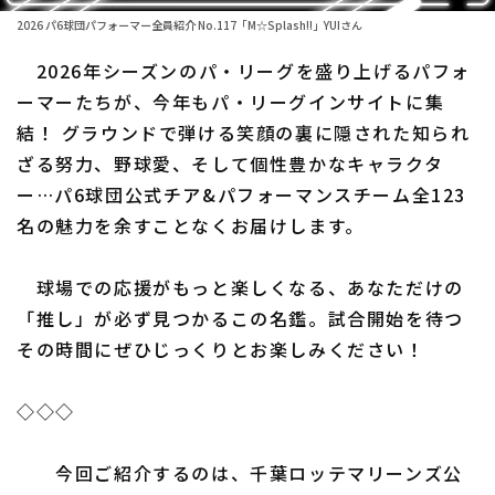
2026 パ6球団パフォーマー全員紹介 No.117「M☆Splash!!」YUIさん
ファーム東地区
選手名鑑トップ
ニュース
2026年シーズンのパ・リーグを盛り上げるパフォ
ファーム中地区
北海道日本ハムファイターズ
ーマーたちが、今年もパ・リーグインサイトに集
ファーム西地区
結！ グラウンドで弾ける笑顔の裏に隠された知られ
東北楽天ゴールデンイーグルス
ざる努力、野球愛、そして個性豊かなキャラクタ
交流戦
埼玉西武ライオンズ
ー…パ6球団公式チア&パフォーマンスチーム全123
設定
名の魅力を余すことなくお届けします。
千葉ロッテマリーンズ
オリックス・バファローズ
球場での応援がもっと楽しくなる、あなただけの
「推し」が必ず見つかるこの名鑑。試合開始を待つ
福岡ソフトバンクホークス
その時間にぜひじっくりとお楽しみください！
◇◇◇
今回ご紹介するのは、千葉ロッテマリーンズ公