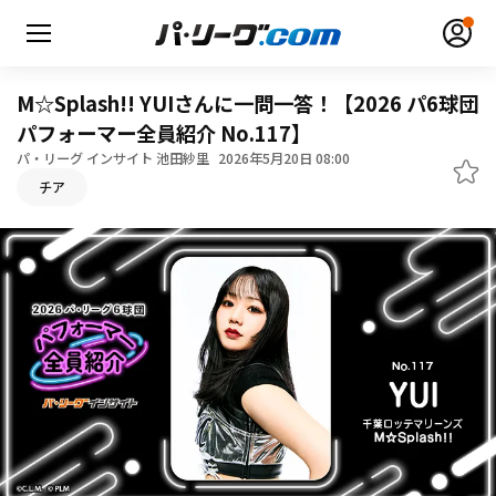
M☆Splash!! YUIさんに一問一答！【2026 パ6球団
パフォーマー全員紹介 No.117】
パ・リーグ インサイト 池田紗里
2026年5月20日 08:00
チア
無料アカウント登録
ログイン
HOME
動画
日程・結果
順位表･成績
1軍公式戦
選手名鑑