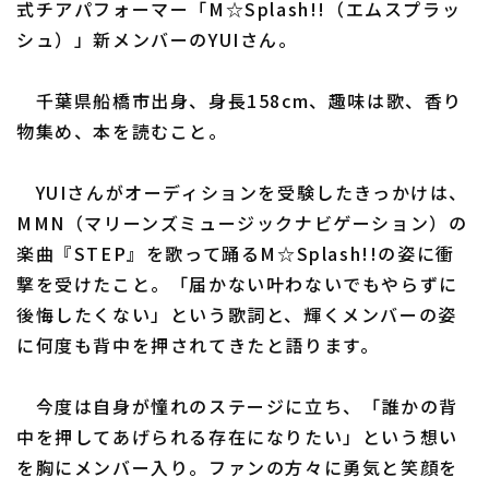
式チアパフォーマー「M☆Splash!!（エムスプラッ
シュ）」新メンバーのYUIさん。
千葉県船橋市出身、身長158cm、趣味は歌、香り
利用規約
プライバシーポリシー
物集め、本を読むこと。
運営会社
（別ウィンドウで開く）
よくある質問
YUIさんがオーディションを受験したきっかけは、
特定商取引法の表示
アルバイト募集
（別ウィンドウで開く
MMN（マリーンズミュージックナビゲーション）の
楽曲『STEP』を歌って踊るM☆Splash!!の姿に衝
撃を受けたこと。「届かない叶わないでもやらずに
後悔したくない」という歌詞と、輝くメンバーの姿
に何度も背中を押されてきたと語ります。
今度は自身が憧れのステージに立ち、「誰かの背
中を押してあげられる存在になりたい」という想い
を胸にメンバー入り。ファンの方々に勇気と笑顔を