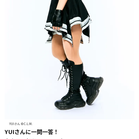
YUIさん ©C.L.M.
YUIさんに一問一答！