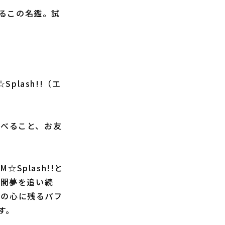
るこの名鑑。試
lash!!（エ
食べること、お友
plash!!と
年間夢を追い続
かの心に残るパフ
す。