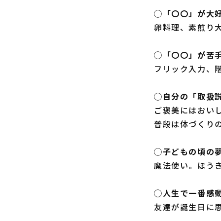
◯「〇〇」が大
卵料理、素煎り
◯「〇〇」が苦
フリック入力、
◯自分の「取扱
ご褒美にはおい
普段は体づくり
◯子どもの頃の
魔法使い。ほう
◯人生で一番感
友達が誕生日に