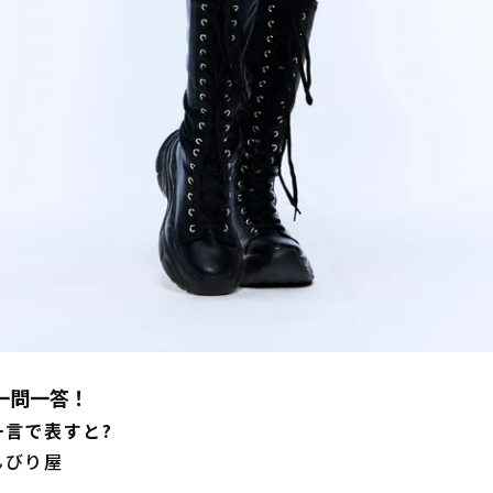
に一問一答！
一言で表すと?
んびり屋