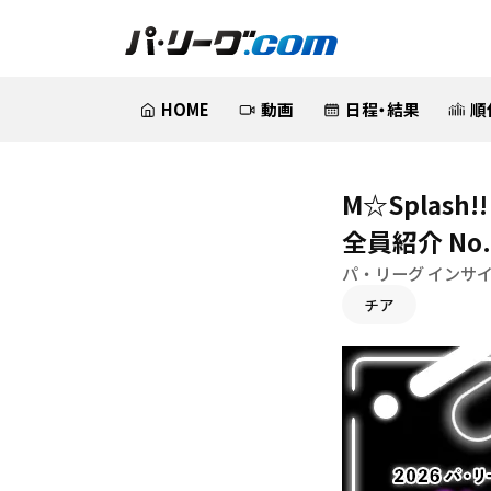
HOME
動画
日程・結果
順
M☆Splas
全員紹介 No.
パ・リーグ インサイ
チア