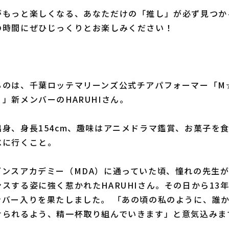
もっと楽しくなる、あなただけの「推し」が必ず見つか
の時間にぜひじっくりとお楽しみください！
は、千葉ロッテマリーンズ公式チアパフォーマー「M☆Sp
」新メンバーのHARUHIさん。
身、身長154cm、趣味はアニメドラマ鑑賞、お菓子を
べに行くこと。
スアカデミー（MDA）に通っていた頃、憧れの先生がM☆S
スする姿に強く惹かれたHARUHIさん。その日から13
ンバー入りを果たしました。 「あの頃の私のように、誰
けられるよう、精一杯取り組んでいきます」と意気込みま