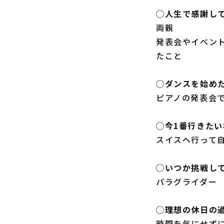
◯人生で感謝し
両親
発表会やイベン
たこと
◯ダンスを始め
ピアノの発表会
◯今1番行きた
スイスへ行って
◯いつか挑戦し
パラグライダー
◯理想の休日の
時間を気にせず