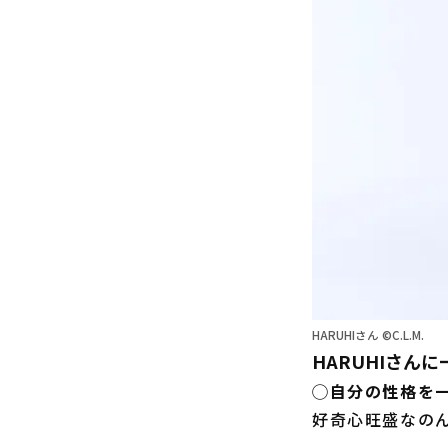
HARUHIさん ©C.L.M.
HARUHIさん
◯自分の性格を
好奇心旺盛なの