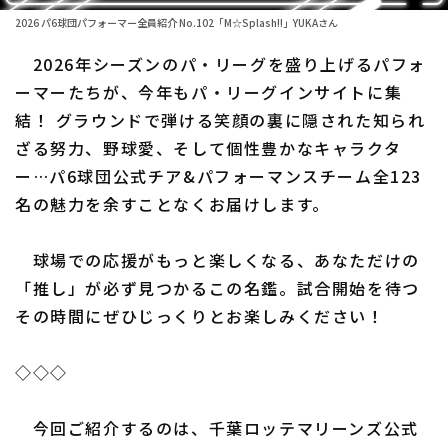
ファーム東地区
選手名鑑トップ
2026 パ6球団パフォーマー全員紹介 No.102「M☆Splash!!」YUKAさん
ニュース
ファーム中地区
2026年シーズンのパ・リーグを盛り上げるパフォ
北海道日本ハムファイターズ
ファーム西地区
ーマーたちが、今年もパ・リーグインサイトに集
東北楽天ゴールデンイーグルス
結！ グラウンドで弾ける笑顔の裏に隠された知られ
交流戦
ざる努力、野球愛、そして個性豊かなキャラクタ
埼玉西武ライオンズ
設定
ー…パ6球団公式チア&パフォーマンスチーム全123
千葉ロッテマリーンズ
名の魅力を余すことなくお届けします。
オリックス・バファローズ
球場での応援がもっと楽しくなる、あなただけの
福岡ソフトバンクホークス
「推し」が必ず見つかるこの名鑑。試合開始を待つ
その時間にぜひじっくりとお楽しみください！
◇◇◇
今回ご紹介するのは、千葉ロッテマリーンズ公式