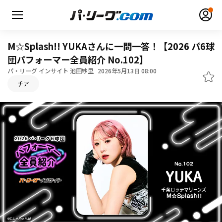
M☆Splash!! YUKAさんに一問一答！【2026 パ6球
団パフォーマー全員紹介 No.102】
パ・リーグ インサイト 池田紗里
2026年5月13日 08:00
無料アカウント登録
ログイン
チア
HOME
動画
日程・結果
順位表･成績
1軍公式戦
選手名鑑