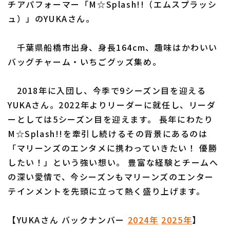
チアパフォーマー「M☆Splash!!（エムスプラッシ
ュ）」のYUKAさん。
利用規約
プライバシーポリシー
千葉県船橋市出身、身長164cm、趣味はかわいい
バッグチャーム・いちごグッズ集め。
運営会社
（別ウィンドウで開く）
よくある質問
2018年に入団し、今季で9シーズン目を迎える
特定商取引法の表示
アルバイト募集
（別ウィンドウで開く
YUKAさん。2022年よりリーダーに就任し、リーダ
ーとしては5シーズン目を迎えます。 長年にわたり
M☆Splash!!を牽引し続けるその背景にあるのは
「マリーンズのエンタメに携わっていきたい！ 優勝
したい！」という強い想い。 豊富な経験とチームへ
の深い愛情で、今シーズンもマリーンズのエンター
テインメントを先頭に立って熱く盛り上げます。
【YUKAさん バックナンバー
2024年
2025年
】