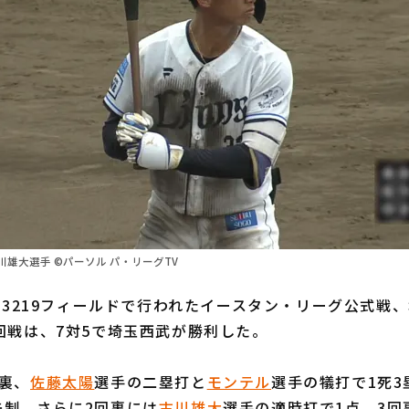
雄大選手 ©パーソル パ・リーグTV
R3219フィールドで行われたイースタン・リーグ公式戦
回戦は、7対5で埼玉西武が勝利した。
裏、
佐藤太陽
選手の二塁打と
モンテル
選手の犠打で1死3
先制。さらに2回裏には
古川雄大
選手の適時打で1点、3回