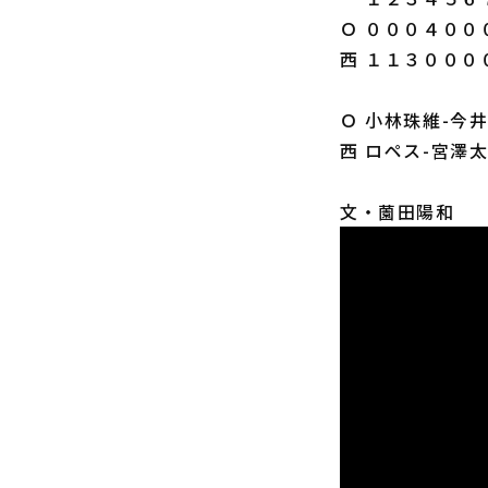
Ｏ ０００４００
西 １１３０００
Ｏ 小林珠維-今
西 ロペス-宮澤
文・薗田陽和