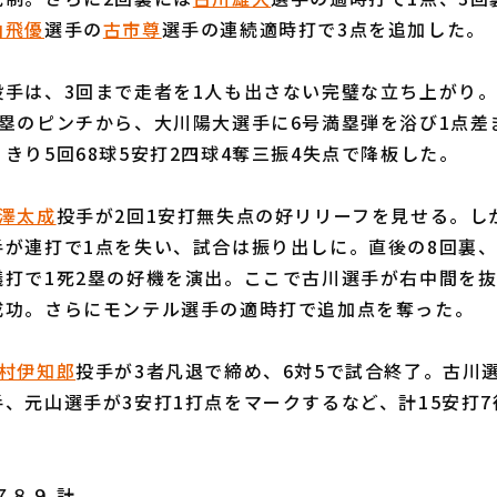
山飛優
選手の
古市尊
選手の連続適時打で3点を追加した。
投手は、3回まで走者を1人も出さない完璧な立ち上がり。
満塁のピンチから、大川陽大選手に6号満塁弾を浴び1点差
きり5回68球5安打2四球4奪三振4失点で降板した。
澤太成
投手が2回1安打無失点の好リリーフを見せる。し
手が連打で1点を失い、試合は振り出しに。直後の8回裏
犠打で1死2塁の好機を演出。ここで古川選手が右中間を
成功。さらにモンテル選手の適時打で追加点を奪った。
村伊知郎
投手が3者凡退で締め、6対5で試合終了。古川選
、元山選手が3安打1打点をマークするなど、計15安打7
８９ 計