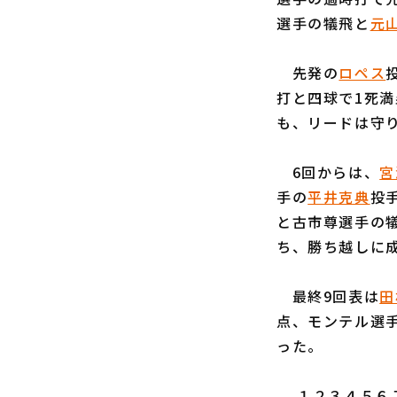
選手の犠飛と
元
先発の
ロペス
打と四球で1死
も、リードは守り
6回からは、
宮
手の
平井克典
投
と古市尊選手の
ち、勝ち越しに
最終9回表は
田
点、モンテル選手
った。
１２３４５６７