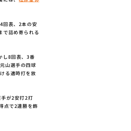
4回表、2本の安
まで詰め寄られる
かし8回表、3番
、元山選手の四球
抜ける適時打を放
手が2安打2打
得点で2連勝を飾