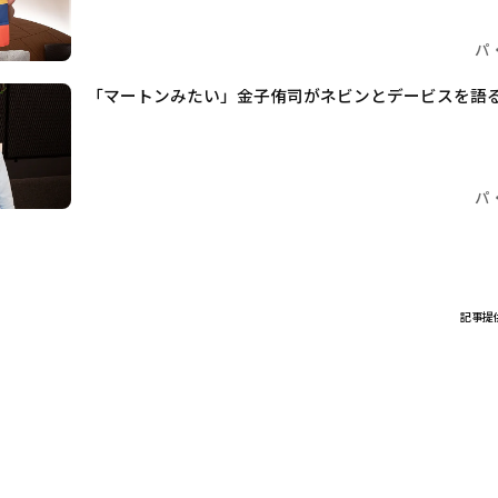
パ
「マートンみたい」金子侑司がネビンとデービスを語
パ
記事提