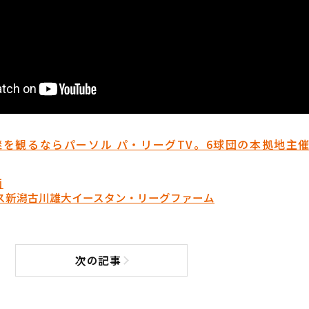
を観るならパーソル パ・リーグTV。6球団の本拠地主
画
ス新潟
古川雄大
イースタン・リーグ
ファーム
次の記事
次の記事へ