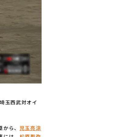
、埼玉西武対オイ
塁から、
児玉亮涼
裏には、
松原聖弥