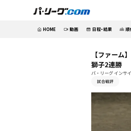
HOME
動画
日程・結果
順
【ファーム】
獅子2連勝
パ・リーグ インサ
試合戦評