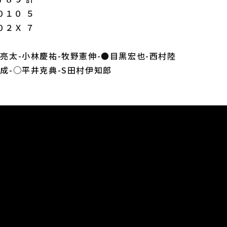
０１０ ５
０２Ｘ ７
井亮太-小林慶祐-牧野憲伸-●目黒宏也-西村陸
太成-○平井克典-S田村伊知郎