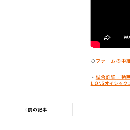
◇
ファームの中継
・
試合詳細／動
LIONS
オイシック
前の記事
前の記事へ