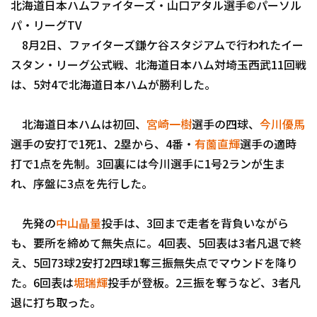
北海道日本ハムファイターズ・山口アタル選手©パーソル
ファーム東地区
選手名鑑トップ
ニュース
パ・リーグTV
ファーム中地区
8月2日、ファイターズ鎌ケ谷スタジアムで行われたイー
北海道日本ハムファイターズ
ファーム西地区
スタン・リーグ公式戦、北海道日本ハム対埼玉西武11回戦
東北楽天ゴールデンイーグルス
は、5対4で北海道日本ハムが勝利した。
交流戦
埼玉西武ライオンズ
北海道日本ハムは初回、
宮崎一樹
選手の四球、
今川優馬
千葉ロッテマリーンズ
選手の安打で1死1、2塁から、4番・
有薗直輝
選手の適時
設定
打で1点を先制。3回裏には今川選手に1号2ランが生ま
オリックス・バファローズ
れ、序盤に3点を先行した。
福岡ソフトバンクホークス
先発の
中山晶量
投手は、3回まで走者を背負いながら
も、要所を締めて無失点に。4回表、5回表は3者凡退で終
え、5回73球2安打2四球1奪三振無失点でマウンドを降り
た。6回表は
堀瑞輝
投手が登板。2三振を奪うなど、3者凡
退に打ち取った。