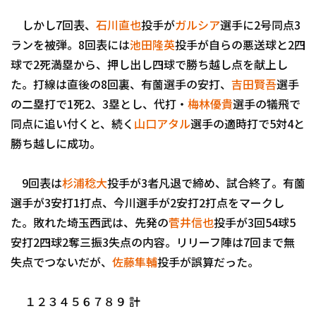
しかし7回表、
石川直也
投手が
ガルシア
選手に2号同点3
ランを被弾。8回表には
池田隆英
投手が自らの悪送球と2四
球で2死満塁から、押し出し四球で勝ち越し点を献上し
た。打線は直後の8回裏、有薗選手の安打、
吉田賢吾
選手
の二塁打で1死2、3塁とし、代打・
梅林優貴
選手の犠飛で
利用規約
プライバシーポリシ
同点に追い付くと、続く
山口アタル
選手の適時打で5対4と
勝ち越しに成功。
運営会社
（別ウィンドウで開く）
よくある質問
特定商取引法の表示
アルバイト募集
（別
9回表は
杉浦稔大
投手が3者凡退で締め、試合終了。有薗
選手が3安打1打点、今川選手が2安打2打点をマークし
た。敗れた埼玉西武は、先発の
菅井信也
投手が3回54球5
安打2四球2奪三振3失点の内容。リリーフ陣は7回まで無
失点でつないだが、
佐藤隼輔
投手が誤算だった。
１２３４５６７８９ 計