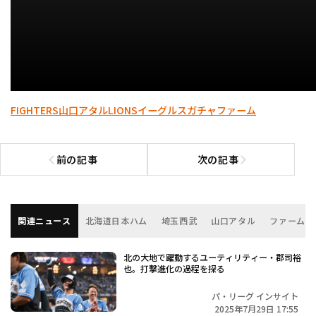
FIGHTERS
山口アタル
LIONS
イーグルスガチャ
ファーム
前の記事
次の記事
前の記事へ
次の記事へ
関連ニュース
北海道日本ハム
埼玉西武
山口アタル
ファーム
北の大地で躍動するユーティリティー・郡司裕
也。打撃進化の過程を探る
パ・リーグ インサイト
2025年7月29日 17:55