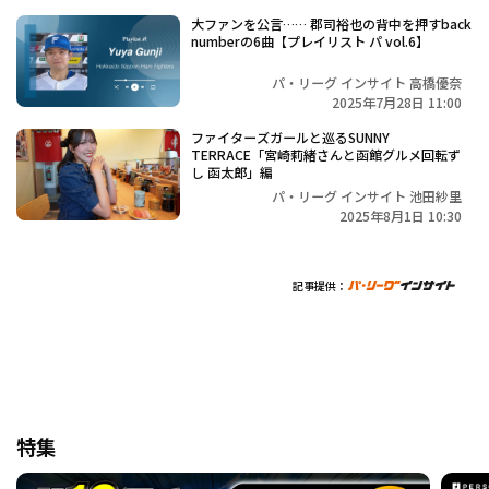
大ファンを公言…… 郡司裕也の背中を押すback
numberの6曲【プレイリスト パ vol.6】
パ・リーグ インサイト 高橋優奈
2025年7月28日 11:00
ファイターズガールと巡るSUNNY
TERRACE「宮崎莉緒さんと函館グルメ回転ず
し 函太郎」編
パ・リーグ インサイト 池田紗里
2025年8月1日 10:30
記事提供：
特集