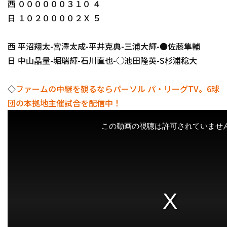
西 ００００００３１０ ４
日 １０２００００２Ｘ ５
西 平沼翔太-宮澤太成-平井克典-三浦大輝-●佐藤隼輔
日 中山晶量-堀瑞輝-石川直也-○池田隆英-S杉浦稔大
◇
ファームの中継を観るならパーソル パ・リーグTV。6球
団の本拠地主催試合を配信中！