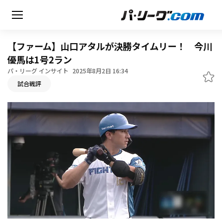
【ファーム】山口アタルが決勝タイムリー！ 今川
優馬は1号2ラン
パ・リーグ インサイト
2025年8月2日 16:34
無料アカウント登録
試合戦評
HOME
動画
日程・結果
順位表･成績
1軍公式戦
選手名鑑