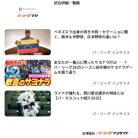
試合詳細／動画
ベネズエラ出身の若き大砲・セデーニョに聞
く、南米＆米野球、日本野球の違いは？
パ・リーグ インサイト
あなたが一番心に残ったサヨナラ打は……？
パ・リーグ2025シーズン前半戦のサヨナラゲー
ムを振り返り
パ・リーグ インサイト
ライナが憧れる、西川愛也選手の特技とは
【パ・マスコット紹介2025】
パ・リーグ インサイト
記事提供：