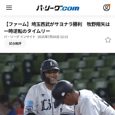
【ファーム】埼玉西武がサヨナラ勝利 牧野翔矢は
一時逆転のタイムリー
パ・リーグ インサイト
2025年7月30日 22:15
無料アカウント登録
ログイン
試合戦評
HOME
動画
日程・結果
順位表･成績
1軍公式戦
選手名鑑