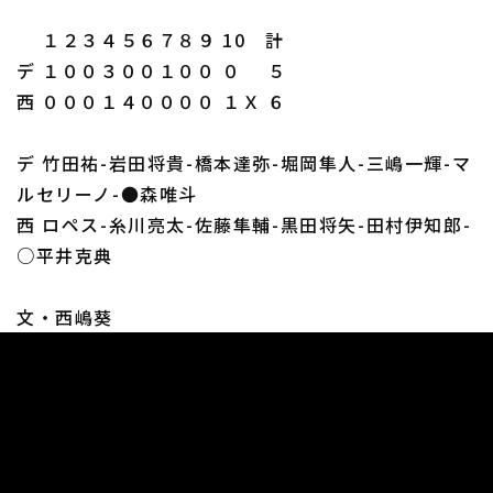
１２３４５６７８９ 10 計
デ １００３００１００ ０ ５
西 ０００１４００００ １Ｘ ６
デ 竹田祐-岩田将貴-橋本達弥-堀岡隼人-三嶋一輝-マ
ルセリーノ-●森唯斗
西 ロペス-糸川亮太-佐藤隼輔-黒田将矢-田村伊知郎-
○平井克典
文・西嶋葵