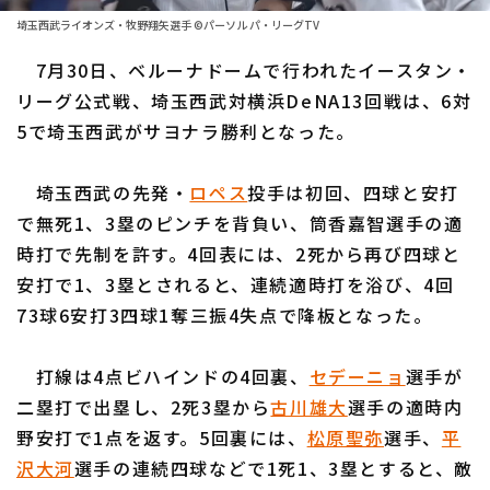
ファーム東地区
選手名鑑トップ
埼玉西武ライオンズ・牧野翔矢選手 ©パーソル パ・リーグTV
ニュース
ファーム中地区
7月30日、ベルーナドームで行われたイースタン・
北海道日本ハムファイターズ
ファーム西地区
リーグ公式戦、埼玉西武対横浜DeNA13回戦は、6対
東北楽天ゴールデンイーグルス
5で埼玉西武がサヨナラ勝利となった。
交流戦
埼玉西武ライオンズ
設定
埼玉西武の先発・
ロペス
投手は初回、四球と安打
千葉ロッテマリーンズ
で無死1、3塁のピンチを背負い、筒香嘉智選手の適
時打で先制を許す。4回表には、2死から再び四球と
オリックス・バファローズ
安打で1、3塁とされると、連続適時打を浴び、4回
福岡ソフトバンクホークス
73球6安打3四球1奪三振4失点で降板となった。
打線は4点ビハインドの4回裏、
セデーニョ
選手が
二塁打で出塁し、2死3塁から
古川雄大
選手の適時内
野安打で1点を返す。5回裏には、
松原聖弥
選手、
平
沢大河
選手の連続四球などで1死1、3塁とすると、敵