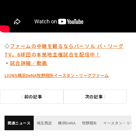
◇
ファームの中継を観るならパーソル パ・リーグ
TV。6球団の本拠地主催試合を配信中！
・
試合詳細／動画
LIONS
横浜DeNA
牧野翔矢
イースタン・リーグ
ファーム
前の記事
次の記事
前の記事へ
次の記事へ
関連ニュース
埼玉西武
横浜DeNA
牧野翔矢
イースタン・リー