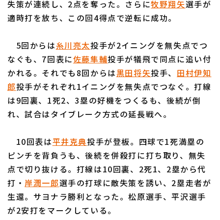
失策が連続し、2点を奪った。さらに
牧野翔矢
選手が
適時打を放ち、この回4得点で逆転に成功。
5回からは
糸川亮太
投手が2イニングを無失点でつ
なぐも、7回表に
佐藤隼輔
投手が犠飛で同点に追い付
利用規約
プライバシーポリシー
かれる。それでも8回からは
黒田将矢
投手、
田村伊知
郎
投手がそれぞれ1イニングを無失点でつなぐ。打線
運営会社
（別ウィンドウで開く）
よくある質問
は9回裏、1死2、3塁の好機をつくるも、後続が倒
特定商取引法の表示
アルバイト募集
（別ウィンドウで開く
れ、試合はタイブレーク方式の延長戦へ。
10回表は
平井克典
投手が登板。四球で1死満塁の
ピンチを背負うも、後続を併殺打に打ち取り、無失
点で切り抜ける。打線は10回裏、2死1、2塁から代
打・
岸潤一郎
選手の打球に敵失策を誘い、2塁走者が
生還。サヨナラ勝利となった。松原選手、平沢選手
が2安打をマークしている。