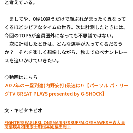
と考えている。
ましてや、0秒10違うだけで顔ぶれがまったく異なって
くるほどシビアなタイムの世界。次に計測したときには、
今回のTOP5が全員圏外になっても不思議ではない。
次に計測したときは、どんな選手が入ってくるだろう
か？ それを楽しく想像しながら、秋までのペナントレー
スを追いかけていきたい。
◇動画はこちら
2022年の一塁到達(内野安打)最速は!?【パーソル パ・リー
グTV GREAT PLAYS presented by G-SHOCK】
文・キビタキビオ
FIGHTERS
EAGLES
LIONS
MARINES
BUFFALOES
HAWKS
三森大貴
高部瑛斗
和田康士朗
松本剛
福田周平