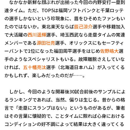
なかなか新鮮な顔ぶれが出揃った今回の内野安打一塁到
達タイム。ただ、TOP5は福岡ソフトバンクと千葉ロッテ
の選手しかないという珍現象に、眉をひそめたファンもい
たのではないか。東北楽天ならば
辰己涼介
選手や移籍加入
で大活躍の
西川遥輝
選手、埼玉西武なら走塁タイムの常連
メンバーである
源田壮亮
選手、オリックスにもセーフティ
ーバントで1位になった福田周平選手をはじめ
佐野皓大
選
手のようなスペシャリストもいる。故障離脱さえしていな
ければ、
五十幡亮汰
選手（北海道日本ハム）が入ってくる
かもしれず、楽しみだったのだが……。
しかし、今回のような開幕後30試合前後のサンプルによ
るランキングであれば、当然、偏りは生じる。昔からの格
言で「走塁にスランプはない」というものがあるが、筆者
はその言葉に懐疑的で、ことタイムに限れば心身における
コンディションの好不調によって結果は大きく違ってくる