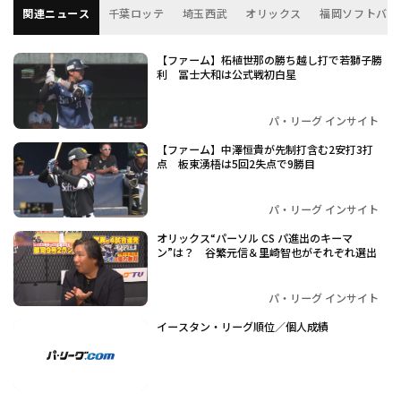
関連ニュース
千葉ロッテ
埼玉西武
オリックス
福岡ソフトバン
【ファーム】柘植世那の勝ち越し打で若獅子勝
利 冨士大和は公式戦初白星
パ・リーグ インサイト
【ファーム】中澤恒貴が先制打含む2安打3打
点 板東湧梧は5回2失点で9勝目
パ・リーグ インサイト
オリックス“パーソル CS パ進出のキーマ
ン”は？ 谷繁元信＆里崎智也がそれぞれ選出
パ・リーグ インサイト
イースタン・リーグ順位／個人成績