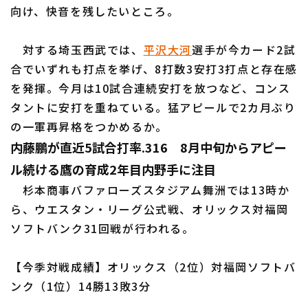
向け、快音を残したいところ。
対する埼玉西武では、
平沢大河
選手が今カード2試
合でいずれも打点を挙げ、8打数3安打3打点と存在感
を発揮。今月は10試合連続安打を放つなど、コンス
利用規約
プライバシーポリシー
タントに安打を重ねている。猛アピールで2カ月ぶり
運営会社
（別ウィンドウで開く）
よくある質問
の一軍再昇格をつかめるか。
内藤鵬が直近5試合打率.316 8月中旬からアピー
特定商取引法の表示
アルバイト募集
（別ウィンドウで開く
ル続ける鷹の育成2年目内野手に注目
杉本商事バファローズスタジアム舞洲では13時か
ら、ウエスタン・リーグ公式戦、オリックス対福岡
ソフトバンク31回戦が行われる。
【今季対戦成績】オリックス（2位）対福岡ソフトバ
ンク（1位）14勝13敗3分