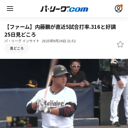
【ファーム】内藤鵬が直近5試合打率.316と好調
25日見どころ
パ・リーグ インサイト
2025年9月24日 21:52
無料アカウント登録
ログイン
見どころ
HOME
動画
日程・結果
順位表･成績
1軍公式戦
選手名鑑