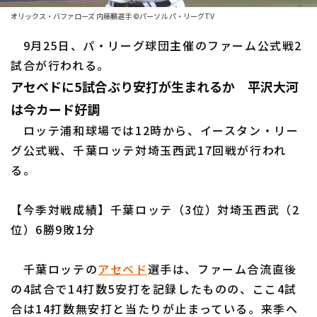
ファーム東地区
選手名鑑トップ
オリックス・バファローズ 内藤鵬選手 ©パーソル パ・リーグTV
ニュース
ファーム中地区
9月25日、パ・リーグ球団主催のファーム公式戦2
北海道日本ハムファイターズ
ファーム西地区
試合が行われる。
東北楽天ゴールデンイーグルス
アセベドに5試合ぶり安打が生まれるか 平沢大河
交流戦
埼玉西武ライオンズ
は今カード好調
設定
ロッテ浦和球場では12時から、イースタン・リー
千葉ロッテマリーンズ
グ公式戦、千葉ロッテ対埼玉西武17回戦が行われ
る。
オリックス・バファローズ
福岡ソフトバンクホークス
【今季対戦成績】千葉ロッテ（3位）対埼玉西武（2
位）6勝9敗1分
千葉ロッテの
アセベド
選手は、ファーム合流直後
の4試合で14打数5安打を記録したものの、ここ4試
合は14打数無安打と当たりが止まっている。来季へ