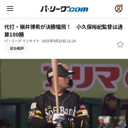
代打・嶺井博希が決勝犠飛！ 小久保裕紀監督は通
算100勝
パ・リーグ インサイト
2025年4月25日 21:24
無料アカウント登録
ログイン
試合戦評
HOME
動画
日程・結果
順位表･成績
1軍公式戦
選手名鑑