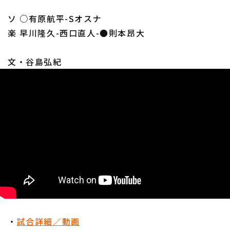
ソ ○有原航平-Sオスナ
楽 早川隆久-西口直人-●則本昂大
文・谷島弘紀
・
試合詳細／動画