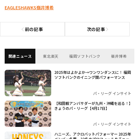
EAGLES
HAWKS
嶺井博希
前の記事
次の記事
前の記事へ
次の記事へ
関連ニュース
東北楽天
福岡ソフトバンク
嶺井博希
2025年はよかよか→ワンワンダンスに！ 福岡
ソフトバンクのイニング間パフォーマンス
パ・リーグ インサイト
【和田毅アンバサダーが九州・沖縄を巡る！】
きょうのパ・リーグ【4月17日】
パ・リーグ インサイト
ハニーズ、アクロバットパフォーマー 2025年
メンバー名鑑 22名のプロフィールをチェッ