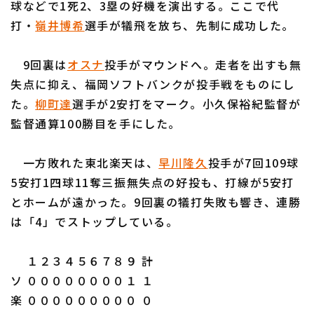
球などで1死2、3塁の好機を演出する。ここで代
打・
嶺井博希
選手が犠飛を放ち、先制に成功した。
9回裏は
オスナ
投手がマウンドへ。走者を出すも無
失点に抑え、福岡ソフトバンクが投手戦をものにし
利用規約
プライバシーポリシー
た。
柳町達
選手が2安打をマーク。小久保裕紀監督が
監督通算100勝目を手にした。
運営会社
（別ウィンドウで開く）
よくある質問
特定商取引法の表示
アルバイト募集
（別ウィンドウで開く
一方敗れた東北楽天は、
早川隆久
投手が7回109球
5安打1四球11奪三振無失点の好投も、打線が5安打
とホームが遠かった。9回裏の犠打失敗も響き、連勝
は「4」でストップしている。
１２３４５６７８９ 計
ソ ００００００００１ １
楽 ０００００００００ ０