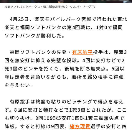
ファーム東地区
選手名鑑トップ
福岡ソフトバンクホークス・嶺井博希選手 ©パーソル パ・リーグTV
ニュース
ファーム中地区
4月25日、楽天モバイルパーク宮城で行われた東北
北海道日本ハムファイターズ
ファーム西地区
楽天と福岡ソフトバンクの第4回戦は、1対0で福岡
東北楽天ゴールデンイーグルス
ソフトバンクが勝利した。
交流戦
埼玉西武ライオンズ
設定
福岡ソフトバンクの先発・
有原航平
投手は、序盤3
千葉ロッテマリーンズ
回を無安打に抑える完璧な投球。4回に安打などで2
死3塁のピンチを招くも、後続を断ち無失点。5回以
オリックス・バファローズ
降は走者を背負いながらも、要所を締め相手に得点
福岡ソフトバンクホークス
を与えない。
有原投手は終盤も粘りのピッチングで得点を与え
ず。8回に安打と犠打などで1死3塁とされたが、ここ
も切り抜け、8回109球5安打1四球1奪三振無失点で
降板。すると打線は9回表、
緒方理貢
選手の安打と四