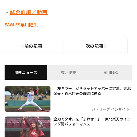
・
試合詳細／動画
EAGLES
早川隆久
前の記事
次の記事
前の記事へ
次の記事へ
関連ニュース
東北楽天
早川隆久
「左キラー」からセットアッパーに定着。東北
楽天・鈴木翔天の躍進に迫る
パ・リーグ インサイト
全力でタオルを「まわせ！」 東北楽天のイニ
ング間パフォーマンス