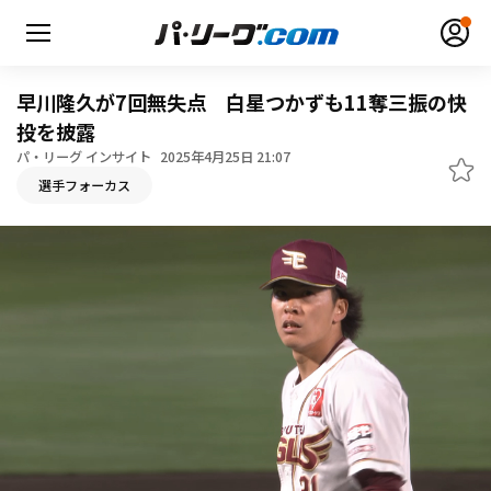
早川隆久が7回無失点 白星つかずも11奪三振の快
投を披露
パ・リーグ インサイト
2025年4月25日 21:07
無料アカウント登録
ログイン
選手フォーカス
HOME
動画
日程・結果
順位表･成績
1軍公式戦
選手名鑑