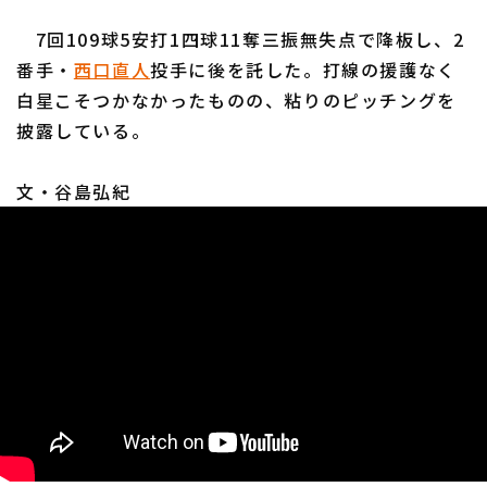
7回109球5安打1四球11奪三振無失点で降板し、2
番手・
西口直人
投手に後を託した。打線の援護なく
白星こそつかなかったものの、粘りのピッチングを
披露している。
利用規約
プライバシーポリシー
文・谷島弘紀
運営会社
（別ウィンドウで開く）
よくある質問
特定商取引法の表示
アルバイト募集
（別ウィンドウで開く