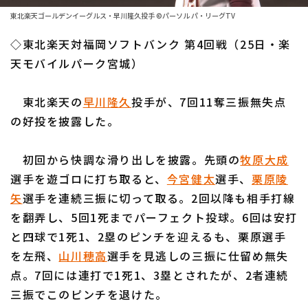
ファーム東地区
選手名鑑トップ
東北楽天ゴールデンイーグルス・早川隆久投手 ©パーソル パ・リーグTV
ニュース
ファーム中地区
◇東北楽天対福岡ソフトバンク 第4回戦（25日・楽
北海道日本ハムファイターズ
ファーム西地区
天モバイルパーク宮城）
東北楽天ゴールデンイーグルス
交流戦
東北楽天の
早川隆久
投手が、7回11奪三振無失点
埼玉西武ライオンズ
設定
の好投を披露した。
千葉ロッテマリーンズ
初回から快調な滑り出しを披露。先頭の
牧原大成
オリックス・バファローズ
選手を遊ゴロに打ち取ると、
今宮健太
選手、
栗原陵
福岡ソフトバンクホークス
矢
選手を連続三振に切って取る。2回以降も相手打線
を翻弄し、5回1死までパーフェクト投球。6回は安打
と四球で1死1、2塁のピンチを迎えるも、栗原選手
を左飛、
山川穂高
選手を見逃しの三振に仕留め無失
点。7回には連打で1死1、3塁とされたが、2者連続
三振でこのピンチを退けた。