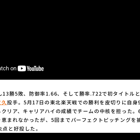
13勝5敗、防御率1.66、そして勝率.722で初タイトル
友久
投手。5月17日の東北楽天戦での勝利を皮切りに自身
もクリア、キャリアハイの成績でチームの中核を担った。6
そ恵まれなかったが、5回までパーフェクトピッチングを披
失点と好投した。