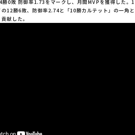
4勝0敗 防御率1.73をマークし、月間MVPを獲得した。
の12勝6敗、防御率2.74と「10勝カルテット」の一角
く貢献した。