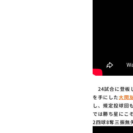
24試合に登板し
を手にした
大関
し、規定投球回
では勝ち星にこ
2四球8奪三振無