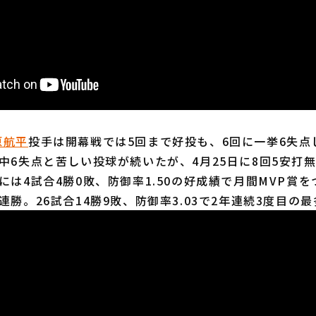
原航平
投手は開幕戦では5回まで好投も、6回に一挙6失点
中6失点と苦しい投球が続いたが、4月25日に8回5安打
には4試合4勝0敗、防御率1.50の好成績で月間MVP賞
連勝。26試合14勝9敗、防御率3.03で2年連続3度目の