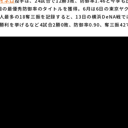
イネロ
投手は、24試合で12勝3敗、防御率1.46と今季
目の最優秀防御率のタイトルを獲得。6月は6日の東京ヤク
人最多の18奪三振を記録すると、13日の横浜DeNA戦では
勝利を挙げるなど4試合2勝0敗、防御率0.90、奪三振42