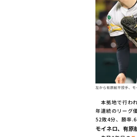
左から有原航平投手、モ
本拠地で行われ
年連続のリーグ
52敗4分、勝率
モイネロ、有原