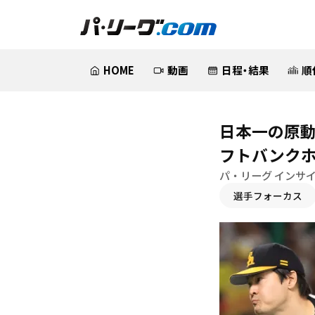
HOME
動画
日程・結果
順
日本一の原動
フトバンクホ
パ・リーグ インサ
選手フォーカス