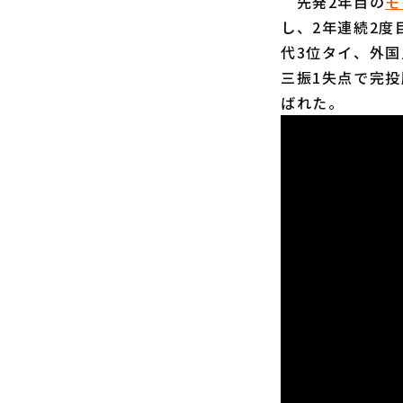
先発2年目の
モ
し、2年連続2度
代3位タイ、外国
三振1失点で完投
ばれた。