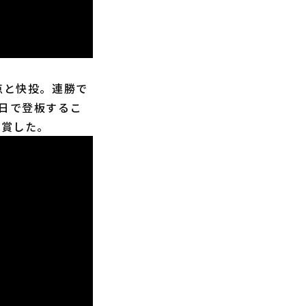
点と快投。連勝で
4日で登板するこ
受賞した。