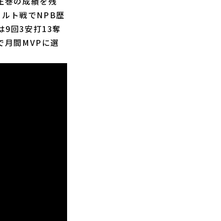
も圧巻の成績を残
ルト戦でNPB歴
9回3安打13奪
で月間MVPに選