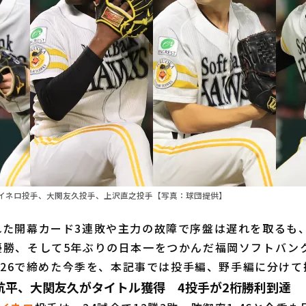
イネロ投手、大関友久投手、上沢直之投手【写真：球団提供】
た開幕カード3連敗や主力の故障で序盤は遅れを取るも、
優勝、そして5年ぶりの日本一をつかんだ福岡ソフトバンク
.626で締めた今季を、本記事では投手編、野手編に分け
航平、大関友久がタイトル獲得 4投手が2桁勝利到達