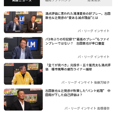
満点評価に思われた滝澤夏央の好プレー。古田
敦也＆辻発彦の“愛ある減点理由”とは
パ・リーグ インサイト
パ3年ぶりの珍記録で“最高のプレー”もファイ
ンプレーではない？ 古田敦也が辛口審査
パ・リーグ インサイト
「全てが完ぺき」元投手・五十嵐亮太も満点評
価 種市篤暉の痛烈ライナー捕球
パ・リーグ インサイト 後藤万結子
古田敦也＆辻発彦が称賛した“バント処理” 中
田翔が下した自己評価は？
パ・リーグ インサイト 高橋優奈