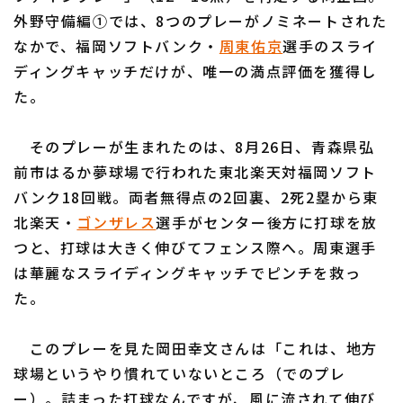
外野守備編①では、8つのプレーがノミネートされた
なかで、福岡ソフトバンク・
周東佑京
選手のスライ
ディングキャッチだけが、唯一の満点評価を獲得し
た。
利用規約
プライバシーポリシー
そのプレーが生まれたのは、8月26日、青森県弘
運営会社
（別ウィンドウで開く）
よくある質問
前市はるか夢球場で行われた東北楽天対福岡ソフト
バンク18回戦。両者無得点の2回裏、2死2塁から東
特定商取引法の表示
アルバイト募集
（別ウィンドウで開く
北楽天・
ゴンザレス
選手がセンター後方に打球を放
つと、打球は大きく伸びてフェンス際へ。周東選手
は華麗なスライディングキャッチでピンチを救っ
た。
このプレーを見た岡田幸文さんは「これは、地方
球場というやり慣れていないところ（でのプレ
ー）。詰まった打球なんですが、風に流されて伸び