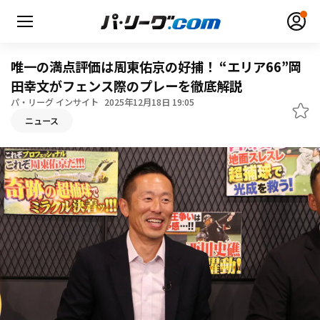
唯一の満点評価は周東佑京の好捕！ “エリア66”岡
田幸文がフェンス際のプレーを徹底解説
パ・リーグ インサイト
2025年12月18日 19:05
無料アカウント登録
ログイン
ニュース
HOME
動画
日程・結果
順位表･成績
1軍公式戦
選手名鑑