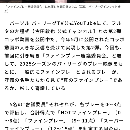
ファーム東地区
選手名鑑トップ
「ファインプレー審議委員会」に出演した岡田幸文さん【写真：パ・リーグインサイト撮
ニュース
影】
ファーム中地区
北海道日本ハムファイターズ
パーソル パ・リーグTV公式YouTubeにて、フル
ファーム西地区
タの方程式【古田敦也 公式チャンネル】との第2弾
東北楽天ゴールデンイーグルス
交流戦
コラボ動画を公開中だ。今年5月に公開されたコラボ
埼玉西武ライオンズ
動画の大きな反響を受けて実現した第2弾。今回も、
設定
前回に引き続き「ファインプレー審議委員会」と題
千葉ロッテマリーンズ
して、2025シーズンのパ・リーグのプレー映像をも
オリックス・バファローズ
とに、一般的にファインプレーとされるプレーが、
守備の名手たちから見て“真のファインプレー”であ
福岡ソフトバンクホークス
るか、厳しく審議している。
5名の“審議委員”それぞれが、各プレーを0〜3点
で評価し、合計得点で「NOTファインプレー」（0
〜8点）「ファインプレー」（9〜11点）「スーパー
ファインプレー」（12〜15点）を判定する同企画。