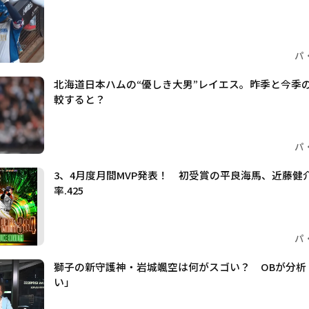
パ
北海道日本ハムの“優しき大男”レイエス。昨季と今季
較すると？
パ
3、4月度月間MVP発表！ 初受賞の平良海馬、近藤健
率.425
パ
獅子の新守護神・岩城颯空は何がスゴい？ OBが分析
い」