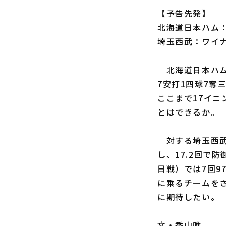
【予告先発】
北海道日本ハム：
埼玉西武：ワイナ
北海道日本ハム
7安打1四球7奪
ここまで17イ
とはできるか。
対する埼玉西武
し、17.2回で
日戦）では7回9
に乗るチームを
に期待したい。
文・香山唯