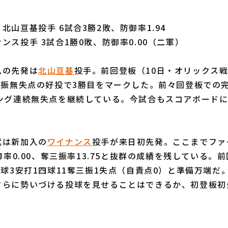
北山亘基投手 6試合3勝2敗、防御率1.94
ンス投手 3試合1勝0敗、防御率0.00（二軍）
の先発は
北山亘基
投手。前回登板（10日・オリックス戦
三振無失点の好投で3勝目をマークした。前々回登板での
ニング連続無失点を継続している。今試合もスコアボードに
は新加入の
ワイナンス
投手が来日初先発。ここまでファ
防御率0.00、奪三振率13.75と抜群の成績を残している。
7球3安打1四球11奪三振1失点（自責点0）と準備万端だ
さらに勢いづける投球を見せることはできるか、初登板初