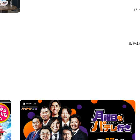
パ
記事提