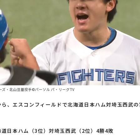
ズ・北山亘基投手©パーソル パ・リーグTV
から、エスコンフィールドで北海道日本ハム対埼玉西武の
道日本ハム（3位）対埼玉西武（2位）4勝4敗