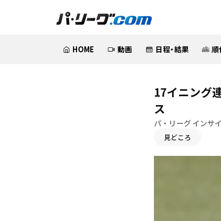
HOME
動画
日程・結果
順
17イニング
ス
パ・リーグ インサ
見どころ