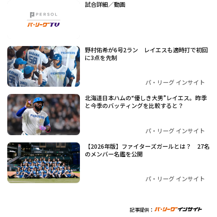
試合詳細／動画
野村佑希が6号2ラン レイエスも適時打で初回
に3点を先制
パ・リーグ インサイト
北海道日本ハムの“優しき大男”レイエス。昨季
と今季のバッティングを比較すると？
パ・リーグ インサイト
【2026年版】ファイターズガールとは？ 27名
のメンバー名鑑を公開
パ・リーグ インサイト
記事提供：