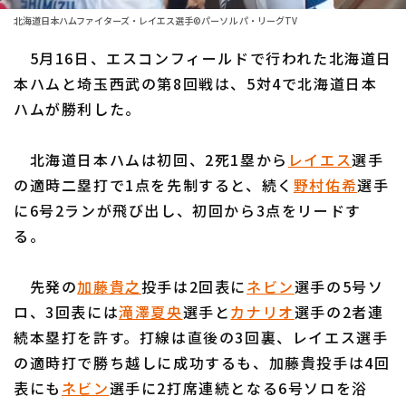
ファーム東地区
選手名鑑トップ
北海道日本ハムファイターズ・レイエス選手©パーソル パ・リーグTV
ニュース
ファーム中地区
5月16日、エスコンフィールドで行われた北海道日
北海道日本ハムファイターズ
ファーム西地区
本ハムと埼玉西武の第8回戦は、5対4で北海道日本
東北楽天ゴールデンイーグルス
ハムが勝利した。
交流戦
埼玉西武ライオンズ
設定
北海道日本ハムは初回、2死1塁から
レイエス
選手
千葉ロッテマリーンズ
の適時二塁打で1点を先制すると、続く
野村佑希
選手
に6号2ランが飛び出し、初回から3点をリードす
オリックス・バファローズ
る。
福岡ソフトバンクホークス
先発の
加藤貴之
投手は2回表に
ネビン
選手の5号ソ
ロ、3回表には
滝澤夏央
選手と
カナリオ
選手の2者連
続本塁打を許す。打線は直後の3回裏、レイエス選手
の適時打で勝ち越しに成功するも、加藤貴投手は4回
表にも
ネビン
選手に2打席連続となる6号ソロを浴