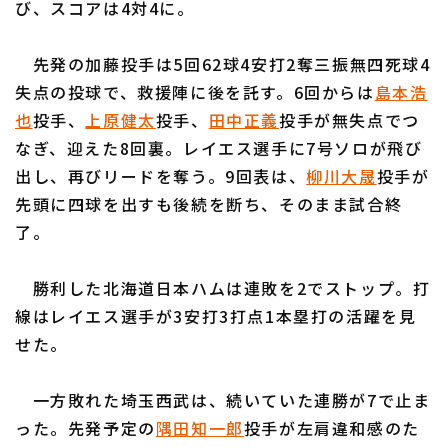
び、スコアは4対4に。
先発の加藤投手は5回62球4安打2奪三振無四死球4
失点の投球で、救援陣に後を託す。6回からは
島本浩
也
投手、
上原健太
投手、
田中正義
投手が無失点でつ
利用規約
プライバシーポリシー
なぎ、迎えた8回裏。レイエス選手に7号ソロが飛び
出し、再びリードを奪う。9回表は、
柳川大晟
投手が
運営会社
（別ウィンドウで開く）
よくある質問
先頭に四球を出すも後続を断ち、そのまま試合終
特定商取引法の表示
アルバイト募集
（別ウィンドウで開く
了。
勝利した北海道日本ハムは連敗を2でストップ。打
線はレイエス選手が3安打3打点1本塁打の活躍を見
せた。
一方敗れた埼玉西武は、続いていた連勝が7で止ま
った。先発予定の
隅田知一郎
投手が左肩違和感のた