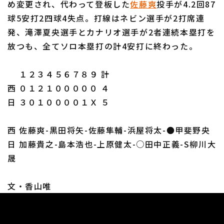
め変更され、代わって登板した
佐藤爽
投手が4.2回87
球5安打2四球4失点。打線はネビン選手が2打席連
発、滝澤夏央選手とカナリオ選手が2者連続本塁打を
放つも、全てソロ本塁打の計4安打に終わった。
１２３４５６７８９ 計
西 ０１２１０００００ ４
日 ３０１００００１Ｘ ５
西 佐藤爽-黒田将矢-佐藤隼輔-浜屋将太-●甲斐野央
日 加藤貴之-島本浩也-上原健太-○田中正義-S柳川大
晟
文・香山唯