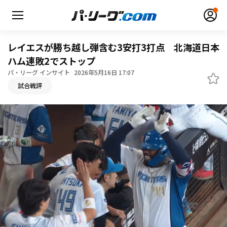
レイエスが勝ち越し弾含む3安打3打点 北海道日本
ハム連敗2でストップ
パ・リーグ インサイト
2026年5月16日 17:07
無料アカウント登録
ログイン
試合戦評
HOME
動画
日程・結果
順位表･成績
1軍公式戦
選手名鑑