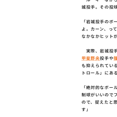
城投手。その投
「岩城投手のボ
よ。カーン、っ
なかなかヒット
実際、岩城投手の
甲斐野央
投手や
も抑えられてい
トロール」にあ
「絶対的なボー
制球がいいので
ので、捉えたと
す」