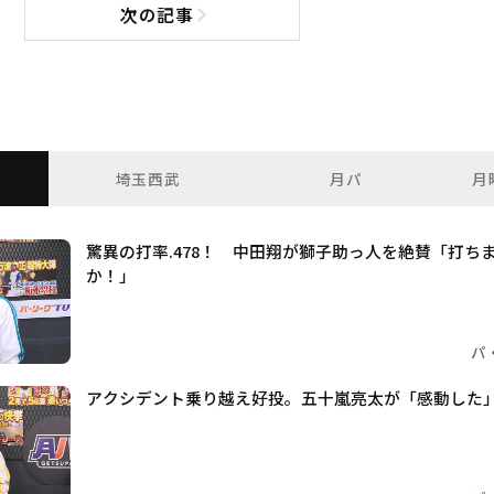
次の記事
次の記事へ
埼玉西武
月パ
月
驚異の打率.478！ 中田翔が獅子助っ人を絶賛「打ち
か！」
パ
アクシデント乗り越え好投。五十嵐亮太が「感動した