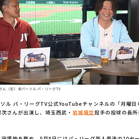
ん（右） ©パーソル パ・リーグTV
ソル パ・リーグTV公式YouTubeチャンネルの「月曜
銀次さんが出演し、埼玉西武・
岩城颯空
投手の投球の長所
守護神を務め、5月8日にはパ・リーグ新人最速の10セ