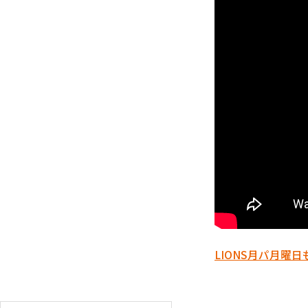
LIONS
月パ
月曜日