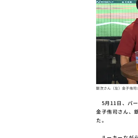
銀次さん（左）金子侑司さ
5月11日、パー
金子侑司さん、
た。
ルーキーながら