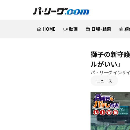
HOME
動画
日程・結果
順
獅子の新守護
ルがいい」
パ・リーグ インサ
ニュース