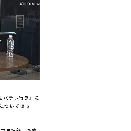
日もパテレ行き」に
について語っ
ーブを記録した岩