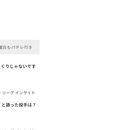
曜日もパテレ行き
まくりじゃないです
・リーグ インサイト
」と語った投手は？