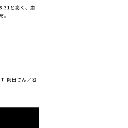
.31と高く、崩
だ。
T-岡田さん／谷
！