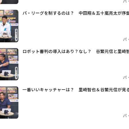
パ
パ・リーグを制するのは？ 中田翔＆五十嵐亮太が序
パ
ロボット審判の導入はあり？なし？ 谷繁元信と里崎
パ
一番いいキャッチャーは？ 里崎智也＆谷繁元信が見
パ