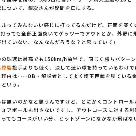
球について、銀次さんが疑問を口にする。
ールってみんないい感じに打ってるんだけど、正面を突く
て打っても全部正面突いてゲッツーでアウトとか、外野に
が出ていない。なんなんだろうな？と思っていて」
球速は最高でも150km/h前半で、同じく勝ちパター
篠原響
投手よりも低く、決して速い球を持っているわけで
る理由は……OB・解説者としてよく埼玉西武を見ている
るという。
ルは無いのかなと思うんですけど、とにかくコントロール
フォアボールも出さないですし、アウトコースに対する制
思ってもコースがいい分、ヒットゾーンになかなか飛ばな