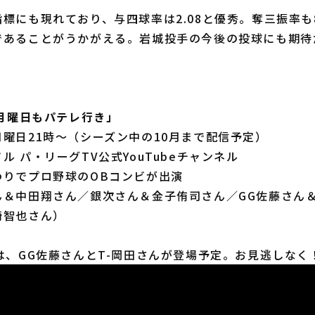
にも現れており、与四球率は2.08と優秀。奪三振率も8
であることがうかがえる。岩城投手の今後の投球にも期待
「月曜日もパテレ行き」
曜日21時～（シーズン中の10月まで配信予定）
ル パ・リーグTV公式YouTubeチャンネル
わりでプロ野球のOBコンビが出演
＆中田翔さん／銀次さん＆金子侑司さん／GG佐藤さん＆
崎智也さん）
は、GG佐藤さんとT-岡田さんが登場予定。お見逃しなく