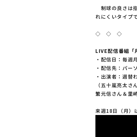
制球の良さは指標
れにくいタイプ
◇ ◇ ◇
LIVE配信番組
・配信日：毎週月
・配信先：パーソ
・出演者：週替
（五十嵐亮太さん
繁元信さん＆里
来週18日（月）