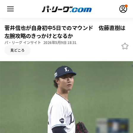
菅井信也が自身初中5日でのマウンド 佐藤直樹は
左腕攻略のきっかけとなるか
パ・リーグ インサイト
2026年5月9日 18:31
無料アカウント登録
ログイン
見どころ
HOME
動画
日程・結果
順位表･成績
1軍公式戦
選手名鑑