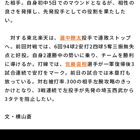
た相手。自身初中5日でのマウンドとなるが、相性の
良さを発揮し、先発投手としての役割を果たした
い。
対する東北楽天は、
瀧中瞭太
投手で連敗ストップ
利用規約
プライバシーポリシー
へ。前回対戦では、6回94球2安打2四球5奪三振無失
点と好投。自身2連勝中の勢いに乗り、チームを勝利
運営会社
（別ウィンドウで開く）
よくある質問
に導けるか。打線では、
佐藤直樹
選手が一軍復帰後3
特定商取引法の表示
アルバイト募集
（別ウィンドウで開く
試合連続で安打をマーク。前日の試合では本塁打も
放っている。対右被打率.300の相手左腕攻略のきっ
かけとなり、3戦連続で左投手が先発の埼玉西武から
3タテを阻止したい。
文・横山蒼