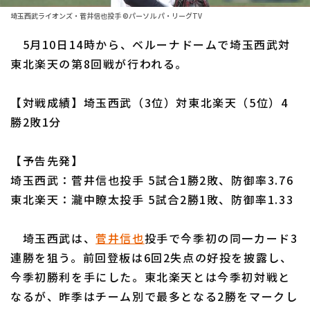
ファーム東地区
選手名鑑トップ
埼玉西武ライオンズ・菅井信也投手 ©パーソル パ・リーグTV
ニュース
ファーム中地区
5月10日14時から、ベルーナドームで埼玉西武対
北海道日本ハムファイターズ
ファーム西地区
東北楽天の第8回戦が行われる。
東北楽天ゴールデンイーグルス
交流戦
【対戦成績】埼玉西武（3位）対東北楽天（5位）4
埼玉西武ライオンズ
設定
勝2敗1分
千葉ロッテマリーンズ
【予告先発】
オリックス・バファローズ
埼玉西武：菅井信也投手 5試合1勝2敗、防御率3.76
福岡ソフトバンクホークス
東北楽天：瀧中瞭太投手 5試合2勝1敗、防御率1.33
埼玉西武は、
菅井信也
投手で今季初の同一カード3
連勝を狙う。前回登板は6回2失点の好投を披露し、
今季初勝利を手にした。東北楽天とは今季初対戦と
なるが、昨季はチーム別で最多となる2勝をマークし