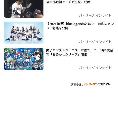
後本拠地初アーチで逆転に成功
パ・リーグ インサイト
【2026年版】bluelegendsとは？ 16名のメン
バー名鑑を公開
パ・リーグ インサイト
獅子のベストジーニストは誰だ！？ 5月6試合
で「おめかしシリーズ」開催
パ・リーグ インサイト
記事提供：