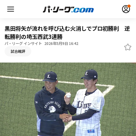
黒田将矢が流れを呼び込む火消しでプロ初勝利 逆
転勝利の埼玉西武3連勝
パ・リーグ インサイト
2026年5月9日 16:42
無料アカウント登録
ログイン
試合戦評
HOME
動画
日程・結果
順位表･成績
1軍公式戦
選手名鑑