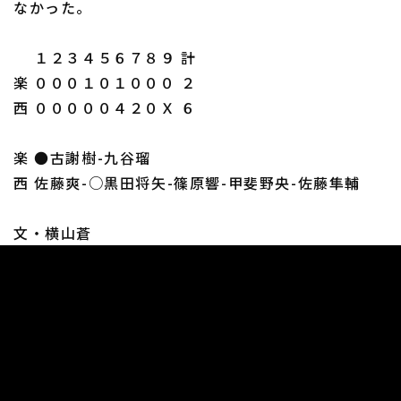
なかった。
１２３４５６７８９ 計
楽 ０００１０１０００ ２
西 ０００００４２０Ｘ ６
楽 ●古謝樹-九谷瑠
西 佐藤爽-○黒田将矢-篠原響-甲斐野央-佐藤隼輔
文・横山蒼