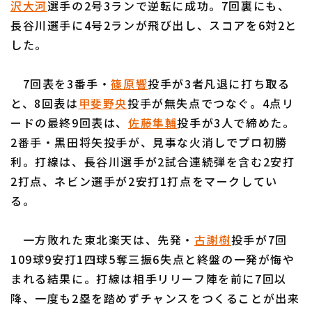
沢大河
選手の2号3ランで逆転に成功。7回裏にも、
長谷川選手に4号2ランが飛び出し、スコアを6対2と
した。
7回表を3番手・
篠原響
投手が3者凡退に打ち取る
利用規約
プライバシーポリシー
と、8回表は
甲斐野央
投手が無失点でつなぐ。4点リ
ードの最終9回表は、
佐藤隼輔
投手が3人で締めた。
運営会社
（別ウィンドウで開く）
よくある質問
2番手・黒田将矢投手が、見事な火消しでプロ初勝
特定商取引法の表示
アルバイト募集
（別ウィンドウで開く
利。打線は、長谷川選手が2試合連続弾を含む2安打
2打点、ネビン選手が2安打1打点をマークしてい
る。
一方敗れた東北楽天は、先発・
古謝樹
投手が7回
109球9安打1四球5奪三振6失点と終盤の一発が悔や
まれる結果に。打線は相手リリーフ陣を前に7回以
降、一度も2塁を踏めずチャンスをつくることが出来