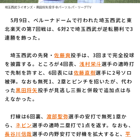
ファーム東地区
選手名鑑トップ
埼玉西武ライオンズ・黒田将矢投手 ©パーソル パ・リーグTV
ニュース
ファーム中地区
5月9日、ベルーナドームで行われた埼玉西武と東
北海道日本ハムファイターズ
ファーム西地区
北楽天の第7回戦は、6対2で埼玉西武が逆転勝利で3
東北楽天ゴールデンイーグルス
連勝を飾った。
交流戦
埼玉西武ライオンズ
設定
埼玉西武の先発・
佐藤爽
投手は、3回まで完全投球
千葉ロッテマリーンズ
を披露する。ところが4回表、
浅村栄斗
選手の適時打
で先制を許すと、6回表には
佐藤直樹
選手に2号ソロ
オリックス・バファローズ
被弾。なおも無死1、2塁とピンチを招いたが、代わ
福岡ソフトバンクホークス
った
黒田将矢
投手が見逃し三振と併殺で追加点は与
えなかった。
打線は6回裏、
渡部聖弥
選手の安打で無死1塁か
ら、
ネビン
選手の適時二塁打で1点を返す。なおも、
長谷川信哉
選手の内野安打で好機を拡大すると、
平