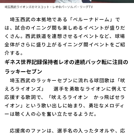
ファーム東地区
選手名鑑トップ
埼玉西武ライオンズのマスコット・レオ©パーソル パ・リーグTV
ニュース
ファーム中地区
埼玉西武の本拠地である「ベルーナドーム」で
北海道日本ハムファイターズ
ファーム西地区
は、試合のイニング間も楽しめるイベントが盛りだ
東北楽天ゴールデンイーグルス
くさん。西武鉄道を連想させるイベントなど、球場
交流戦
全体がさらに盛り上がるイニング間イベントをご紹
埼玉西武ライオンズ
設定
介する。
千葉ロッテマリーンズ
ギネス世界記録保持者レオの連続バック転に注目の
ラッキーセブン
オリックス・バファローズ
埼玉西武のラッキーセブンに流れる球団歌は「吠
福岡ソフトバンクホークス
えろライオンズ」 選手を勇敢なライオンに例えて
応援する歌詞で、「吠えろライオン かっ飛ばせラ
イオン」という歌い出しに始まり、勇壮なメロディ
ーは聴く人の心を奮い立たせるようだ。
応援席のファンは、選手名の入ったタオルや、応