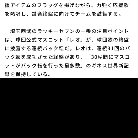
援アイテムのフラッグを掲げながら、力強く応援歌
を熱唱し、試合終盤に向けてチームを鼓舞する。
利用規約
プライバシーポリシー
埼玉西武のラッキーセブンの一番の注目ポイント
は、球団公式マスコット「レオ」が、球団歌の終盤
運営会社
（別ウィンドウで開く）
よくある質問
に披露する連続バック転だ。レオは、連続31回のバ
特定商取引法の表示
アルバイト募集
（別ウィンドウで開く
ック転を成功させた経験があり、「30秒間にマスコ
ットがバック転を行った最多数」のギネス世界新記
録を保持している。