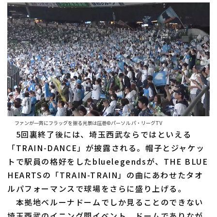
ファンが一斉にフラッグを振る光景は圧巻©パーソル パ・リーグTV
5回裏終了後には、埼玉西武ならではといえる
「TRAIN-DANCE」が披露される。帽子とジャケッ
トで駅員の格好をしたbluelegendsが、THE BLUE
HEARTSの「TRAIN-TRAIN」の曲にあわせたタオ
ルパフォーマンスで球場をさらに盛り上げる。
本拠地ベルーナドームでしか見ることのできない
埼玉西武のイニング間イベント。ドームでありなが