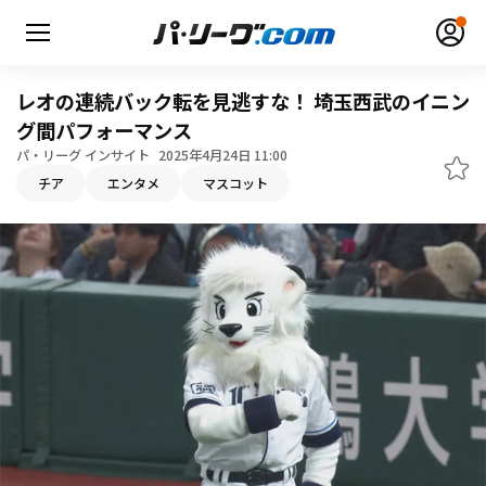
レオの連続バック転を見逃すな！ 埼玉西武のイニン
グ間パフォーマンス
パ・リーグ インサイト
2025年4月24日 11:00
無料アカウント登録
ログイン
チア
エンタメ
マスコット
HOME
動画
日程・結果
順位表･成績
1軍公式戦
選手名鑑