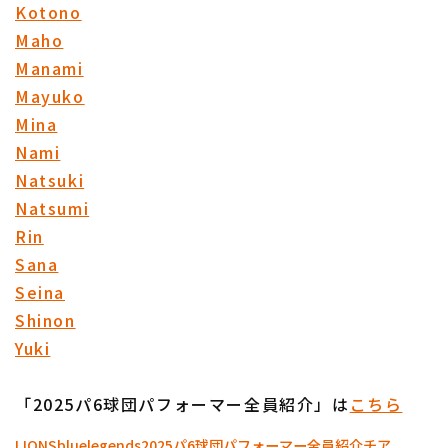
Kotono
Maho
Manami
Mayuko
Mina
Nami
Natsuki
Natsumi
Rin
Sana
Seina
Shinon
Yuki
「2025パ6球団パフォーマー全員紹介」は
こちら
LIONS
bluelegends
2025パ6球団パフォーマー全員紹介
チア