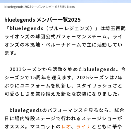
bluelegends 2025シーズンメンバー ©SEIBU Lions
ファーム東地区
選手名鑑トップ
ニュース
bluelegends メンバー一覧2025
ファーム中地区
北海道日本ハムファイターズ
「
bluelegends
（ブルーレジェンズ）」は埼玉西武
ファーム西地区
ライオンズの球団公式パフォーマンスチーム。ライ
東北楽天ゴールデンイーグルス
交流戦
オンズの本拠地・ベルーナドームで主に活動してい
埼玉西武ライオンズ
ます。
設定
千葉ロッテマリーンズ
2011シーズンから活動を始めたbluelegends。今
オリックス・バファローズ
シーズンで15周年を迎えます。2025シーズンは2年
ぶりにユニフォームを刷新し、スタイリッシュさと
福岡ソフトバンクホークス
可愛らしさを兼ね備えた新たな衣装になりました。
bluelegendsのパフォーマンスを見るなら、試合
日に場内特設ステージで行われるステージショーが
オススメ。マスコットの
レオ
、
ライナ
とともに華や