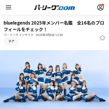
bluelegends 2025年メンバー名鑑 全16名のプロ
フィールをチェック！
パ・リーグ インサイト
2025年3月8日 12:30
チア
無料アカウント登録
ログイン
HOME
動画
日程・結果
順位表･成績
1軍公式戦
選手名鑑