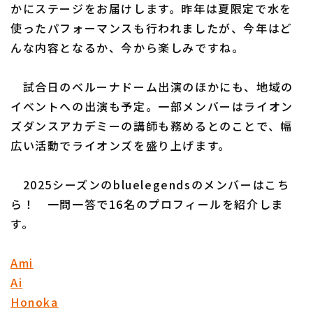
かにステージをお届けします。昨年は夏限定で水を
使ったパフォーマンスも行われましたが、今年はど
んな内容となるか、今から楽しみですね。
試合日のベルーナドーム出演のほかにも、地域の
イベントへの出演も予定。一部メンバーはライオン
利用規約
プライバシーポリシー
ズダンスアカデミーの講師も務めるとのことで、幅
運営会社
（別ウィンドウで開く）
よくある質問
広い活動でライオンズを盛り上げます。
特定商取引法の表示
アルバイト募集
（別ウィンドウで開く
2025シーズンのbluelegendsのメンバーはこち
ら！ 一問一答で16名のプロフィールを紹介しま
す。
Ami
Ai
Honoka