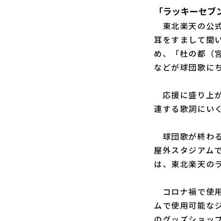
「ラッキーセブ
東北楽天の公式
耳をすまして聞
め、「杜の都（
などが球団歌に
応援に盛り上が
連する歌詞にい
球団歌が終わる
屋外スタジアム
は、東北楽天の
コロナ禍で使用
ムで使用可能な
のグッズショッ