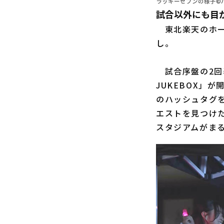
ラッキーセブンの様子©パ
試合以外にも目
東北楽天のホー
し。
試合序盤の2回表
JUKEBOX」が
のハッシュタグ
エストを見つけ
スタジアムがま