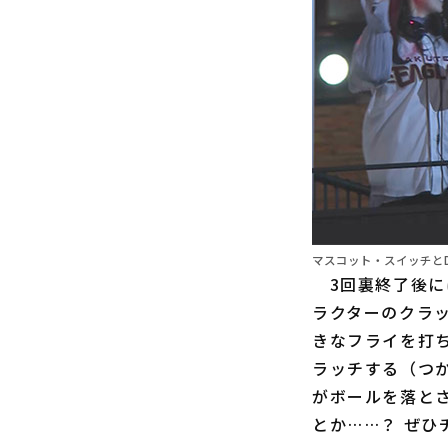
マスコット・スイッチとDJ 
3回裏終了後に
ラクターのクラ
きなフライを打
ラッチする（つ
がボールを落と
とか……？ ぜ