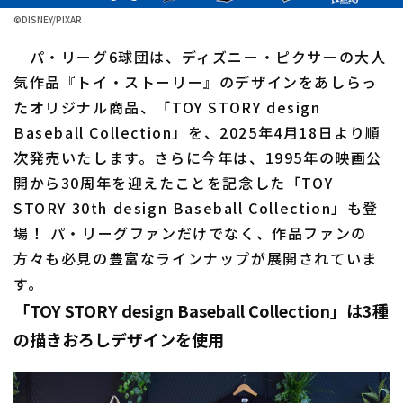
©︎DISNEY/PIXAR
ファーム東地区
選手名鑑トップ
ニュース
パ・リーグ6球団は、ディズニー・ピクサーの大人
ファーム中地区
北海道日本ハムファイターズ
気作品『トイ・ストーリー』のデザインをあしらっ
ファーム西地区
たオリジナル商品、「TOY STORY design
東北楽天ゴールデンイーグルス
Baseball Collection」を、2025年4月18日より順
交流戦
埼玉西武ライオンズ
次発売いたします。さらに今年は、1995年の映画公
設定
開から30周年を迎えたことを記念した「TOY
千葉ロッテマリーンズ
STORY 30th design Baseball Collection」も登
場！ パ・リーグファンだけでなく、作品ファンの
オリックス・バファローズ
方々も必見の豊富なラインナップが展開されていま
福岡ソフトバンクホークス
す。
「TOY STORY design Baseball Collection」は3種
の描きおろしデザインを使用