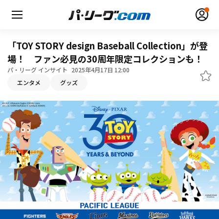
「TOY STORY design Baseball Collection」が登
場！ ファン必見の30周年限定コレクションも！
パ・リーグ インサイト
2025年4月17日 12:00
エンタメ
グッズ
無料アカウント登録
ログイン
HOME
動画
日程・結果
順位表･成績
1軍公式戦
選手名鑑