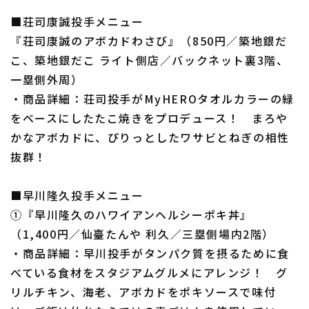
■荘司康誠投手メニュー
『荘司康誠のアボカドわさび』（850円／築地銀だ
こ、築地銀だこ ライト側店／バックネット裏3階、
一塁側外周）
・商品詳細：荘司投手がMyHEROタオルカラーの緑
をベースにしたたこ焼きをプロデュース！ まろや
かなアボカドに、ぴりっとしたワサビとねぎの相性
抜群！
■早川隆久投手メニュー
①『早川隆久のハワイアンヘルシーポキ丼』
（1,400円／仙臺たんや 利久／三塁側場内2階）
・商品詳細：早川投手がタンパク質を摂るために食
べている食材をスタジアムグルメにアレンジ！ グ
リルチキン、海老、アボカドをポキソースで味付