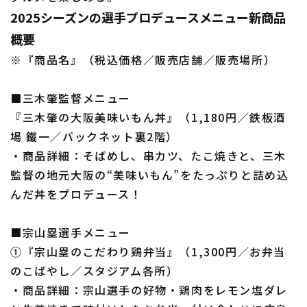
2025シーズンの選手プロデュースメニュー新商品
概要
※『商品名』（税込価格／販売店舗／販売場所）
利用規約
プライバシーポリシー
■三木肇監督メニュー
運営会社
（別ウィンドウで開く）
よくある質問
『三木肇の大阪美味いもん丼』（1,180円／鉄板酒
場 鐵一／バックネット裏2階）
特定商取引法の表示
アルバイト募集
（別ウィンドウで開く
・商品詳細：そばめし、串カツ、たこ焼きと、三木
監督の地元大阪の“美味いもん”をたっぷりと詰め込
んだ丼をプロデュース！
■宗山塁選手メニュー
①『宗山塁のこだわり鶏弁当』（1,300円／お弁当
のこばやし／スタジアム各所）
・商品詳細：宗山選手の好物・鶏肉をレモン塩ダレ