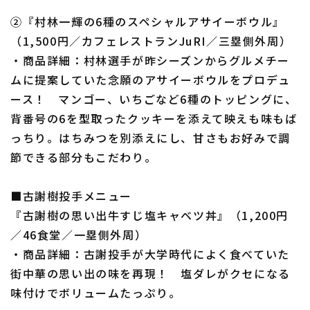
②『村林一輝の6種のスペシャルアサイーボウル』
（1,500円／カフェレストランJuRI／三塁側外周）
・商品詳細：村林選手が昨シーズンからグルメチー
ムに提案していた念願のアサイーボウルをプロデュ
ース！ マンゴー、いちごなど6種のトッピングに、
背番号の6を型取ったクッキーを添えて映えも味もば
っちり。はちみつを別添えにし、甘さもお好みで調
節できる部分もこだわり。
■古謝樹投手メニュー
『古謝樹の思い出牛すじ塩キャベツ丼』（1,200円
／46食堂／一塁側外周）
・商品詳細：古謝投手が大学時代によく食べていた
街中華の思い出の味を再現！ 塩ダレがクセになる
味付けでボリュームたっぷり。