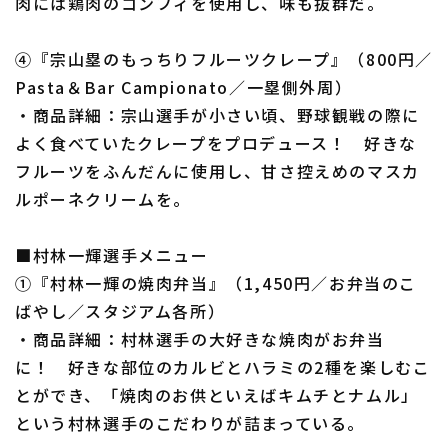
肉には鶏肉のコンフィを使用し、味も抜群だ。
④『宗山塁のもっちりフルーツクレープ』（800円／
Pasta＆Bar Campionato／一塁側外周）
・商品詳細：宗山選手が小さい頃、野球観戦の際に
よく食べていたクレープをプロデュース！ 好きな
フルーツをふんだんに使用し、甘さ控えめのマスカ
ルポーネクリームを。
■村林一輝選手メニュー
①『村林一輝の焼肉弁当』（1,450円／お弁当のこ
ばやし／スタジアム各所）
・商品詳細：村林選手の大好きな焼肉がお弁当
に！ 好きな部位のカルビとハラミの2種を楽しむこ
とができ、「焼肉のお供といえばキムチとナムル」
という村林選手のこだわりが詰まっている。