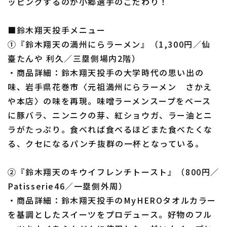
ッピングするのが小郷選手のこだわり！
■鈴木翔天投手メニュー
①『鈴木翔天の満州にらラーメン』（1,300円／仙
臺たんや 利久／三塁側場内2階）
・商品詳細：鈴木翔天投手の大学時代の思い出の
味、岩手県花巻市〈元祖満州にらラーメン さかえ
や本店〉の味を再現。味噌ラーメンスープをベース
に豚バラ、ニンニクの芽、紅ショウガ、ラー油とニ
ラがたっぷり。食べれば食べるほどまた食べたくな
る、クセになるパンチ抜群の一杯となっている。
②『鈴木翔天のキウイフレンチトースト』（800円／
Patisserie46／一塁側外周）
・商品詳細：鈴木翔天投手のMyHEROタオルカラー
を基調としたスイーツをプロデュース。好物のフル