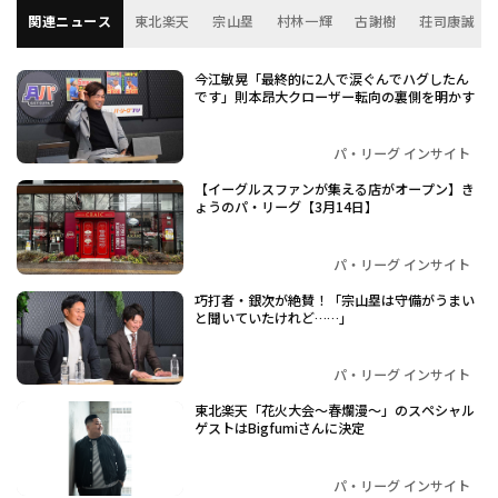
関連ニュース
東北楽天
宗山塁
村林一輝
古謝樹
荘司康誠
今江敏晃「最終的に2人で涙ぐんでハグしたん
です」則本昂大クローザー転向の裏側を明かす
パ・リーグ インサイト
【イーグルスファンが集える店がオープン】き
ょうのパ・リーグ【3月14日】
パ・リーグ インサイト
巧打者・銀次が絶賛！「宗山塁は守備がうまい
と聞いていたけれど……」
パ・リーグ インサイト
東北楽天「花火大会～春爛漫～」のスペシャル
ゲストはBigfumiさんに決定
パ・リーグ インサイト