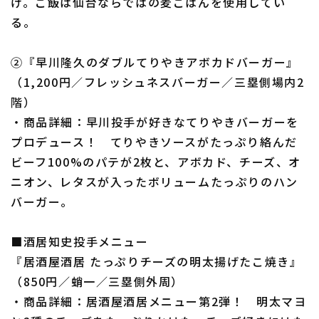
け。ご飯は仙台ならではの麦ごはんを使用してい
る。
②『早川隆久のダブルてりやきアボカドバーガー』
（1,200円／フレッシュネスバーガー／三塁側場内2
階）
・商品詳細：早川投手が好きなてりやきバーガーを
プロデュース！ てりやきソースがたっぷり絡んだ
ビーフ100%のパテが2枚と、アボカド、チーズ、オ
ニオン、レタスが入ったボリュームたっぷりのハン
バーガー。
■酒居知史投手メニュー
『居酒屋酒居 たっぷりチーズの明太揚げたこ焼き』
（850円／蛸一／三塁側外周）
・商品詳細：居酒屋酒居メニュー第2弾！ 明太マヨ