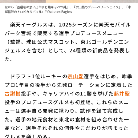
左から『古謝樹の思い出牛すじ塩キャベツ丼』、『宗山塁のブルーベリーシェイク』、『小
ファーム東地区
選手名鑑トップ
郷裕哉のトロピカルボウル』ⓒRakuten Eagles
ニュース
ファーム中地区
楽天イーグルスは、2025シーズンに楽天モバイル
北海道日本ハムファイターズ
パーク宮城で販売する選手プロデュースメニュー
ファーム西地区
東北楽天ゴールデンイーグルス
（監督、球団公式マスコット、東北ゴールデンエン
交流戦
ジェルスを含む）として、24種類の新商品を発表し
埼玉西武ライオンズ
た。
設定
千葉ロッテマリーンズ
ドラフト1位ルーキーの
宗山塁
選手をはじめ、昨季
オリックス・バファローズ
プロ1年目の後半から先発ローテーションに定着した
古謝樹
投手や、キャリアハイの11勝を挙げた
福岡ソフトバンクホークス
藤井聖
投手のプロデュースグルメも初登場。これらのメニ
ューは選手自ら開発に携わり、試作を経て完成し
た。選手の地元食材と東北の食材を組み合わせた一
品など、選手それぞれの個性やこだわりが詰まった
グルメを楽しめる。