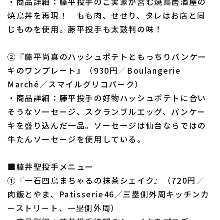
・商品詳細：藤平投手のご実家が営む焼鳥居酒屋の
焼鳥丼を再現！ もも肉、せせり、タレはお店と同
じものを使用。藤平投手も太鼓判の味！
②『藤平尚真のハッシュポテトともっちりパンケー
キのワンプレート』（930円／Boulangerie
Marché／スマイルグリコパーク）
・商品詳細：藤平投手の好物ハッシュポテトに合い
そうなソーセージ、スクランブルエッグ、パンケー
キを盛り込んだ一品。ソーセージは仙台ならではの
牛たんソーセージを使用している。
■藤井聖投手メニュー
①『一石四鳥まちゃるの抹茶シェイク』（720円／
肉飯とやま、Patisserie46／三塁側外周キッチンカ
ーストリート、一塁側外周）