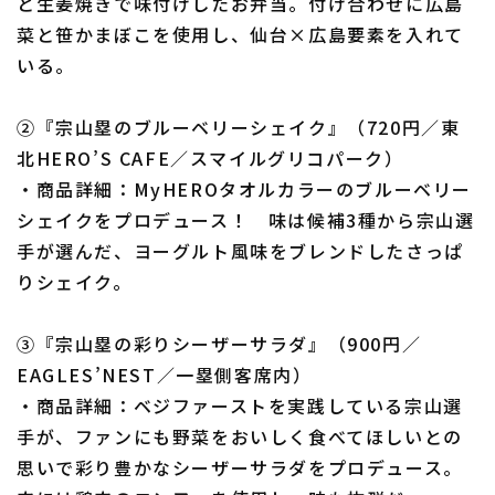
と生姜焼きで味付けしたお弁当。付け合わせに広島
菜と笹かまぼこを使用し、仙台×広島要素を入れて
いる。
②『宗山塁のブルーベリーシェイク』（720円／東
北HERO’S CAFE／スマイルグリコパーク）
・商品詳細：MyHEROタオルカラーのブルーベリー
シェイクをプロデュース！ 味は候補3種から宗山選
手が選んだ、ヨーグルト風味をブレンドしたさっぱ
りシェイク。
③『宗山塁の彩りシーザーサラダ』（900円／
EAGLES’NEST／一塁側客席内）
・商品詳細：ベジファーストを実践している宗山選
手が、ファンにも野菜をおいしく食べてほしいとの
思いで彩り豊かなシーザーサラダをプロデュース。