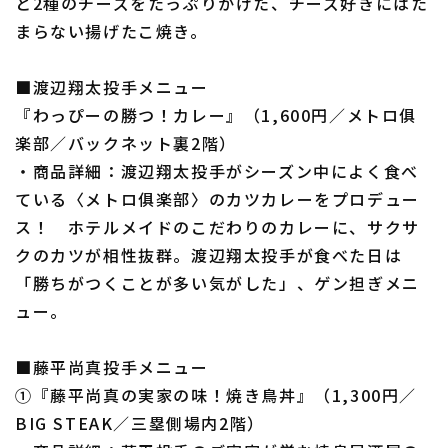
と2種のチーズをたっぷりかけた、チーズ好きにはた
まらない揚げたこ焼き。
■渡辺翔太投手メニュー
『わっぴーの勝つ！カレー』（1,600円／メトロ俱
楽部／バックネット裏2階）
・商品詳細：渡辺翔太投手がシーズン中によく食べ
ている〈メトロ俱楽部〉のカツカレーをプロデュー
ス！ ホテルメイドのこだわりのカレーに、サクサ
クのカツが相性抜群。渡辺翔太投手が食べた日は
「勝ちがつくことが多い気がした」、ゲン担ぎメニ
ュー。
■藤平尚真投手メニュー
①『藤平尚真の実家の味！焼き鳥丼』（1,300円／
BIG STEAK／三塁側場内2階）