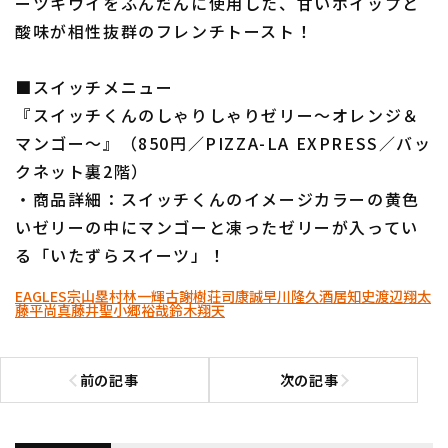
ーツキウイをふんだんに使用した、甘いホイップと
酸味が相性抜群のフレンチトースト！
■スイッチメニュー
『スイッチくんのしゃりしゃりゼリー～オレンジ＆
マンゴー～』（850円／PIZZA-LA EXPRESS／バッ
クネット裏2階）
・商品詳細：スイッチくんのイメージカラーの黄色
いゼリーの中にマンゴーと凍ったゼリーが入ってい
る「いたずらスイーツ」！
EAGLES
宗山塁
村林一輝
古謝樹
荘司康誠
早川隆久
酒居知史
渡辺翔太
藤平尚真
藤井聖
小郷裕哉
鈴木翔天
前の記事
次の記事
前の記事へ
次の記事へ