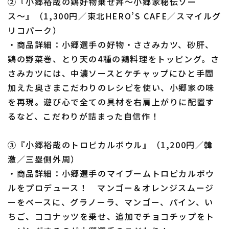
②『小郷裕哉の鶏好物乗せ丼〜小郷家秘伝ソー
ス〜』（1,300円／東北HERO’S CAFE／スマイルグ
リコパーク）
・商品詳細：小郷選手の好物・ささみカツ、砂肝、
鶏の野菜巻、とり天の4種の鶏料理をトッピング。さ
さみカツには、中濃ソースとケチャップにひと手間
加えた奥さまこだわりのレシピを使い、小郷家の味
を再現。遊び心で全ての具材を右肩上がりに配置す
るなど、こだわりが詰まった自信作！
③『小郷裕哉のトロピカルボウル』（1,200円／韓
激／三塁側外周）
・商品詳細：小郷選手のマイブームトロピカルボウ
ルをプロデュース！ マンゴー＆オレンジスムージ
ーをベースに、グラノーラ、マンゴー、パイン、い
ちご、ココナッツを乗せ、追加でチョコチップをト