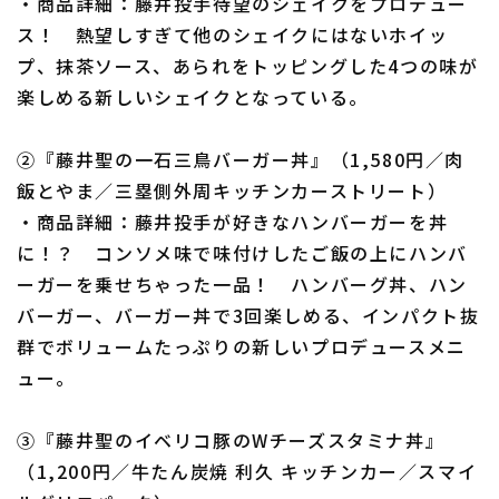
・商品詳細：藤井投手待望のシェイクをプロデュー
ス！ 熱望しすぎて他のシェイクにはないホイッ
プ、抹茶ソース、あられをトッピングした4つの味が
楽しめる新しいシェイクとなっている。
②『藤井聖の一石三鳥バーガー丼』（1,580円／肉
飯とやま／三塁側外周キッチンカーストリート）
・商品詳細：藤井投手が好きなハンバーガーを丼
に！？ コンソメ味で味付けしたご飯の上にハンバ
ーガーを乗せちゃった一品！ ハンバーグ丼、ハン
バーガー、バーガー丼で3回楽しめる、インパクト抜
群でボリュームたっぷりの新しいプロデュースメニ
ュー。
③『藤井聖のイベリコ豚のWチーズスタミナ丼』
（1,200円／牛たん炭焼 利久 キッチンカー／スマイ