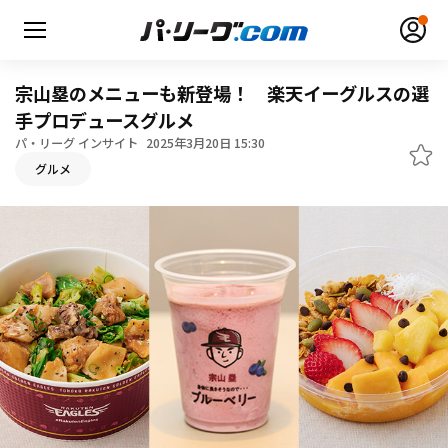
宗山塁のメニューも新登場！ 楽天イーグルスの選
手プロデュースグルメ
パ・リーグ インサイト
2025年3月20日 15:30
グルメ
無料アカウント登録
ログイン
HOME
動画
日程・結果
順位表･成績
1軍公式戦
選手名鑑