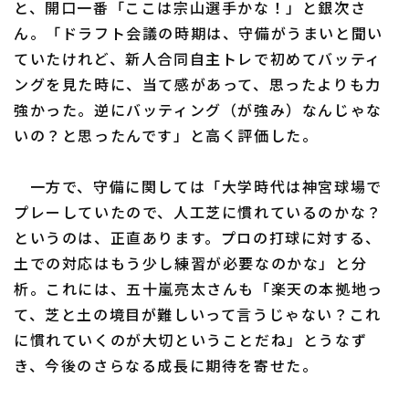
と、開口一番「ここは宗山選手かな！」と銀次さ
ん。「ドラフト会議の時期は、守備がうまいと聞い
ていたけれど、新人合同自主トレで初めてバッティ
ングを見た時に、当て感があって、思ったよりも力
強かった。逆にバッティング（が強み）なんじゃな
利用規約
プライバシーポリシー
いの？と思ったんです」と高く評価した。
運営会社
（別ウィンドウで開く）
よくある質問
一方で、守備に関しては「大学時代は神宮球場で
特定商取引法の表示
アルバイト募集
（別ウィンドウで開く
プレーしていたので、人工芝に慣れているのかな？
というのは、正直あります。プロの打球に対する、
土での対応はもう少し練習が必要なのかな」と分
析。これには、五十嵐亮太さんも「楽天の本拠地っ
て、芝と土の境目が難しいって言うじゃない？これ
に慣れていくのが大切ということだね」とうなず
き、今後のさらなる成長に期待を寄せた。