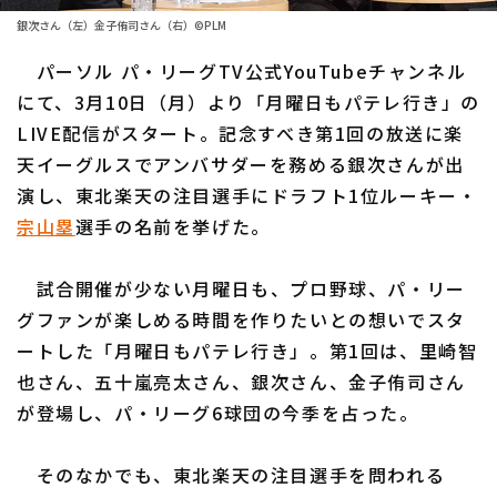
ファーム東地区
選手名鑑トップ
銀次さん（左）金子侑司さん（右）©PLM
ニュース
ファーム中地区
パーソル パ・リーグTV公式YouTubeチャンネル
北海道日本ハムファイターズ
ファーム西地区
にて、3月10日（月）より「月曜日もパテレ行き」の
東北楽天ゴールデンイーグルス
LIVE配信がスタート。記念すべき第1回の放送に楽
交流戦
天イーグルスでアンバサダーを務める銀次さんが出
埼玉西武ライオンズ
設定
演し、東北楽天の注目選手にドラフト1位ルーキー・
千葉ロッテマリーンズ
宗山塁
選手の名前を挙げた。
オリックス・バファローズ
試合開催が少ない月曜日も、プロ野球、パ・リー
福岡ソフトバンクホークス
グファンが楽しめる時間を作りたいとの想いでスタ
ートした「月曜日もパテレ行き」。第1回は、里崎智
也さん、五十嵐亮太さん、銀次さん、金子侑司さん
が登場し、パ・リーグ6球団の今季を占った。
そのなかでも、東北楽天の注目選手を問われる