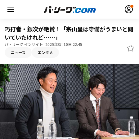
巧打者・銀次が絶賛！「宗山塁は守備がうまいと聞
いていたけれど……」
パ・リーグ インサイト
2025年3月10日 22:45
無料アカウント登録
ログイン
ニュース
エンタメ
HOME
動画
日程・結果
順位表･成績
1軍公式戦
選手名鑑